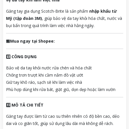
Găng tay gia dụng Scotch-Brite là sản phẩm
nhập khẩu từ
Mỹ (tập đoàn 3M)
, giúp bảo vệ da tay khỏi hóa chất, nước và
bụi bẩn trong quá trình làm việc nhà hằng ngày.
🏪Mua ngay tại Shopee:
1️⃣ CÔNG DỤNG
Bảo vệ da tay khỏi nước rửa chén và hóa chất
Chống trơn trượt khi cầm nắm đồ vật ướt
Giữ tay khô ráo, sạch sẽ khi làm việc nhà
Phù hợp dùng khi rửa bát, giặt giũ, dọn dẹp hoặc làm vườn
2️⃣ MÔ TẢ CHI TIẾT
Găng tay được làm từ cao su thiên nhiên có độ bền cao, dẻo
dai và co giãn tốt, giúp sử dụng lâu dài mà không dễ rách.