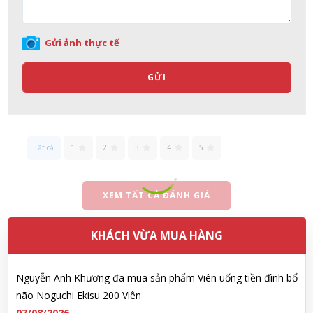
Võ Thị Thanh Tươi đã mua sản phẩm Men Vi Sinh BioGaia
Nhật Bản lọ 5ml cho trẻ Sơ Sinh
Gửi ảnh thực tế
07/08/2026
GỬI
Đặng Hòa Khánh Yên đã mua sản phẩm Men Vi Sinh BioGaia
Nhật Bản lọ 5ml cho trẻ Sơ Sinh
07/08/2026
Tất cả
1
2
3
4
5
Nguyễn Văn Cảnh đã mua sản phẩm Sữa Meiji số 0 Hohoemi
Milk (0-1 tuổi), hàng nội địa Nhật (hộp thiếc 800g)
07/08/2026
XEM TẤT CẢ ĐÁNH GIÁ
Nguyễn Anh Khương đã mua sản phẩm Viên uống tiền đình bổ
KHÁCH VỪA MUA HÀNG
não Noguchi Ekisu 200 Viên
07/08/2026
Võ Huỳnh Lanh đã mua sản phẩm Viên uống tiền đình bổ não