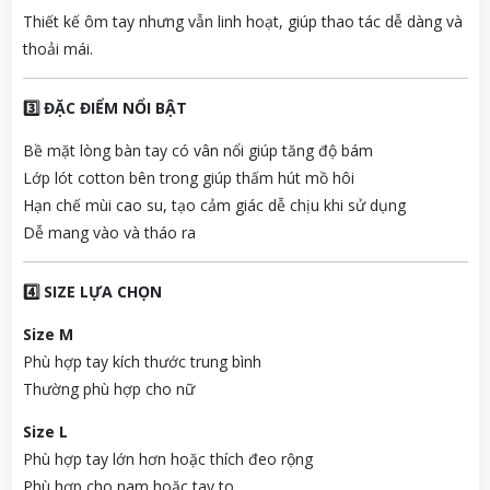
Thiết kế ôm tay nhưng vẫn linh hoạt, giúp thao tác dễ dàng và
thoải mái.
3️⃣ ĐẶC ĐIỂM NỔI BẬT
Bề mặt lòng bàn tay có vân nổi giúp tăng độ bám
Lớp lót cotton bên trong giúp thấm hút mồ hôi
Hạn chế mùi cao su, tạo cảm giác dễ chịu khi sử dụng
Dễ mang vào và tháo ra
4️⃣ SIZE LỰA CHỌN
Size M
Phù hợp tay kích thước trung bình
Thường phù hợp cho nữ
Size L
Phù hợp tay lớn hơn hoặc thích đeo rộng
Phù hợp cho nam hoặc tay to