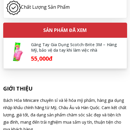
07/08/2026
Chất Lượng Sản Phẩm
Nguyễn Nhật Quang đã mua sản phẩm Sữa tắm Pigeon Baby
Soap dạng túi 400ml Nhật Bản
SẢN PHẨM ĐÃ XEM
07/08/2026
Găng Tay Gia Dụng Scotch-Brite 3M – Hàng
Mỹ, bảo vệ da tay khi làm việc nhà
Võ Thị Thanh Tươi đã mua sản phẩm Men Vi Sinh BioGaia
55,000đ
Nhật Bản lọ 5ml cho trẻ Sơ Sinh
07/08/2026
Đặng Hòa Khánh Yên đã mua sản phẩm Men Vi Sinh BioGaia
GIỚI THIỆU
Nhật Bản lọ 5ml cho trẻ Sơ Sinh
07/08/2026
Bách Hóa Minicare chuyên sỉ và lẻ hóa mỹ phẩm, hàng gia dụng
nhập khẩu chính hãng từ Mỹ, Châu Âu và Hàn Quốc. Cam kết chất
Nguyễn Văn Cảnh đã mua sản phẩm Sữa Meiji số 0 Hohoemi
lượng, giá tốt, đa dạng sản phẩm chăm sóc sắc đẹp và tiện ích
Milk (0-1 tuổi), hàng nội địa Nhật (hộp thiếc 800g)
gia đình, mang đến trải nghiệm mua sắm uy tín, thuận tiện cho
07/08/2026
mọi khách hàng.