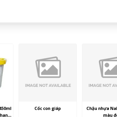
p
Chậu nhựa Nakaya 3,5L
Găng Tay 
màu đỏ
Seiwa-Pro N