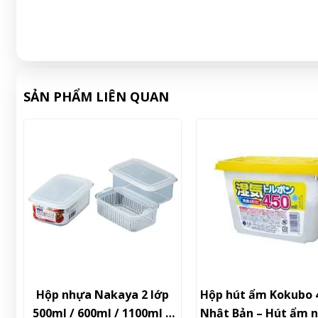
SẢN PHẨM LIÊN QUAN
p
Hộp hút ẩm Kokubo 450ml
Cốc con giá
 –
Nhật Bản – Hút ẩm nhanh,