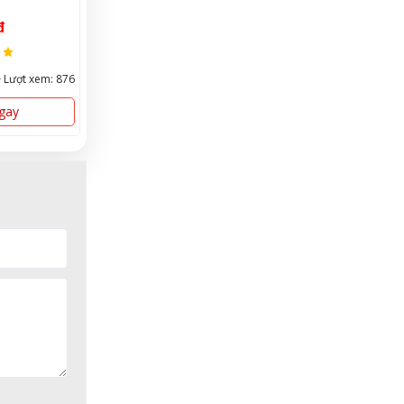
, chống dị
0đ
Liên hệ
ền bỉ
Lượt xem: 806
Lượt bán: 155
Lượt xem: 495
Lượt bán: 
Ngay
Mua Ngay