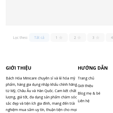
Lọc theo:
Tất cả
1
2
3
4
GIỚI THIỆU
HƯỚNG DẪN
Bách Hóa Minicare chuyên sỉ và lẻ hóa mỹ
Trang chủ
phẩm, hàng gia dụng nhập khẩu chính hãng
Giới thiệu
từ Mỹ, Châu Âu và Hàn Quốc. Cam kết chất
Blog mẹ & bé
lượng, giá tốt, đa dạng sản phẩm chăm sóc
Liên hệ
sắc đẹp và tiện ích gia đình, mang đến trải
nghiệm mua sắm uy tín, thuận tiện cho mọi