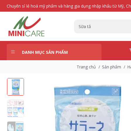
Chuyên sỉ lẻ hoá mỹ phẩm và hàng gia dụng nhập khẩu từ Mỹ, C
DANH MỤC SẢN PHẨM
Trang chủ
/
Sản phẩm
/
H