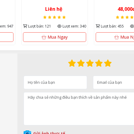
Vinyl cao cấp
48,000đ
50,00
ứng & b
 xem: 340
Lượt bán: 455
Lượt xem: 876
Lượt bán: 231
Mua Ngay
Xem 
Gửi ảnh thực tế