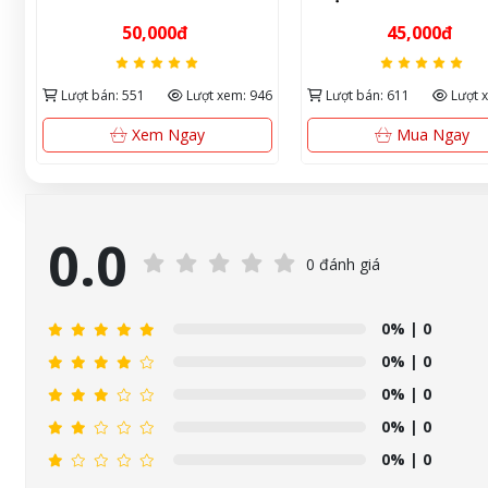
ực
chống mốc & khử mùi
45,000đ
Liên hệ
hiệu quả
946
Lượt bán: 611
Lượt xem: 947
Lượt bán: 121
Lượt
Mua Ngay
Mua Ngay
0.0
0 đánh giá
0%
| 0
0%
| 0
0%
| 0
0%
| 0
0%
| 0