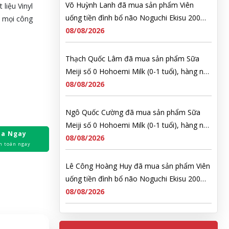
liệu Vinyl
uống tiền đình bổ não Noguchi Ekisu 200
o mọi công
Viên
08/08/2026
Thạch Quốc Lâm đã mua sản phẩm Sữa
Meiji số 0 Hohoemi Milk (0-1 tuổi), hàng nội
địa Nhật (hộp thiếc 800g)
08/08/2026
Ngô Quốc Cường đã mua sản phẩm Sữa
Meiji số 0 Hohoemi Milk (0-1 tuổi), hàng nội
địa Nhật (hộp thiếc 800g)
08/08/2026
a Ngay
h toán ngay
Lê Công Hoàng Huy đã mua sản phẩm Viên
uống tiền đình bổ não Noguchi Ekisu 200
Viên
08/08/2026
Hoàng Nhật Nam đã mua sản phẩm Sữa
tắm Pigeon Baby Soap dạng túi 400ml Nhật