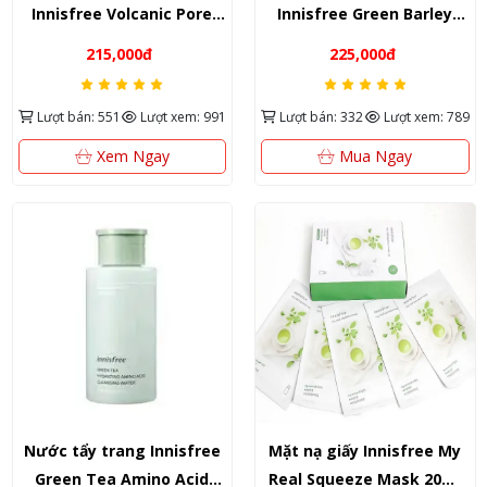
Innisfree Volcanic Pore
Innisfree Green Barley
BHA & Green Tea Amino
Gommage Peeling Mask
215,000đ
225,000đ
Acid 150g – Giải pháp làm
120ml – Bí quyết làm mịn
sạch chuyên sâu, nuôi
da từ lúa mạch xanh đảo
Lượt bán: 551
Lượt xem: 991
Lượt bán: 332
Lượt xem: 789
dưỡng da khỏe mạnh từ
Jeju Hàn Quốc
Hàn Quốc
Xem Ngay
Mua Ngay
Nước tẩy trang Innisfree
Mặt nạ giấy Innisfree My
Green Tea Amino Acid
Real Squeeze Mask 20ml