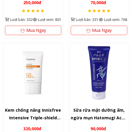
250,000đ
70,000đ
mụn đầu đen từ tro núi
chắn toàn năng 3 trong 1
lửa Jeju Hàn Quốc
từ đảo Jeju Hàn Quốc
Lượt bán: 332
Lượt xem: 801
Lượt bán: 331
Lượt xem: 768
Mua Ngay
Mua Ngay
Kem chống nắng Innisfree
Sữa rửa mặt dưỡng ẩm,
Intensive Triple-shield
ngừa mụn Hatomugi Acne
Sunscreen 50ml – Khiên
Care & Facial Washing
320,000đ
90,000đ