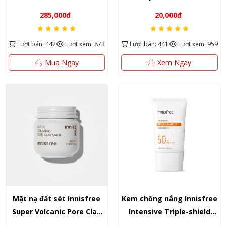
Cleansing Water 300ml –
(Trà xanh & Mật ong) –
285,000đ
20,000đ
Giải pháp thanh lọc da
Tinh túy dưỡng da từ
thuần khiết từ trà xanh
thiên nhiên đảo Jeju Hàn
Lượt bán: 442
Lượt xem: 873
Lượt bán: 441
Lượt xem: 959
Jeju Hàn Quốc
Quốc
Mua Ngay
Xem Ngay
Mặt nạ đất sét Innisfree
Kem chống nắng Innisfree
Super Volcanic Pore Clay
Intensive Triple-shield
Mask 2X 100ml – Khắc tinh
Sunscreen 20ml – Khiên