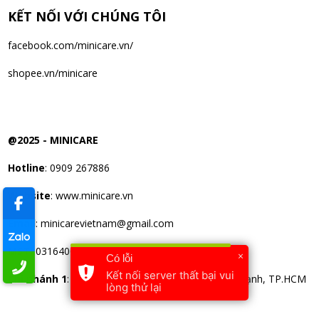
KẾT NỐI VỚI CHÚNG TÔI
facebook.com/minicare.vn/
shopee.vn/minicare
@2025 -
MINICARE
Hotline
: 0909 267886
Website
: www.minicare.vn
Email
:
minicarevietnam@gmail.com
MST:
0316400389
×
Có lỗi
Kết nối server thất bại vui
Chi nhánh 1
: 234 Nguyễn Văn Đậu, P.11, Q.Bình Thạnh, TP.HCM
lòng thử lại