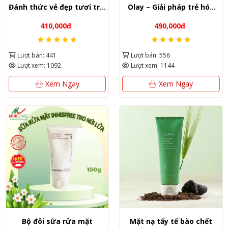
Đánh thức vẻ đẹp tươi trẻ,
Olay – Giải pháp trẻ hóa
tái tạo làn da từ Mỹ
làn da chuyên sâu từ Mỹ
410,000đ
490,000đ
Lượt bán: 441
Lượt bán: 556
Lượt xem: 1092
Lượt xem: 1144
Xem Ngay
Xem Ngay
Bộ đôi sữa rửa mặt
Mặt nạ tẩy tế bào chết