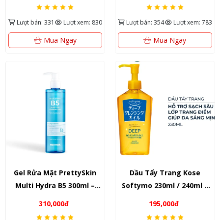
cấp ẩm đa năng.
lạnh sảng khoái
Lượt bán: 331
Lượt xem: 830
Lượt bán: 354
Lượt xem: 783
Mua Ngay
Mua Ngay
Gel Rửa Mặt PrettySkin
Dầu Tẩy Trang Kose
Multi Hydra B5 300ml –
Softymo 230ml / 240ml –
Nhập khẩu Hàn Quốc, cấp
Nhập khẩu Nhật Bản, làm
310,000đ
195,000đ
ẩm sâu & làm dịu da
sạch sâu & dịu nhẹ cho da