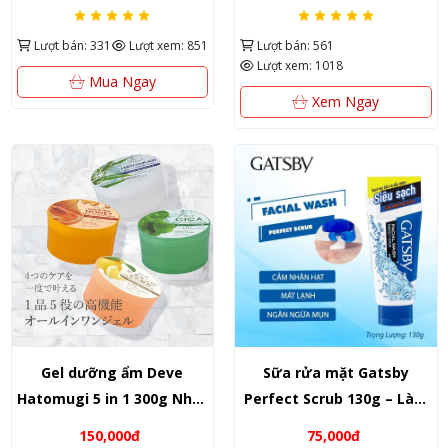
dịu nhẹ, cấp ẩm mềm mịn
sạch sâu, hỗ trợ tẩy trang
chuẩn
nhẹ, dưỡng sáng da
Lượt bán: 331
Lượt xem: 851
Lượt bán: 561
Lượt xem: 1018
Mua Ngay
Xem Ngay
Gel dưỡng ẩm Deve
Sữa rửa mặt Gatsby
Hatomugi 5 in 1 300g Nhật
Perfect Scrub 130g – Làm
Bản – Dưỡng da tối giản,
sạch sâu, giảm dầu & mát
150,000đ
75,000đ