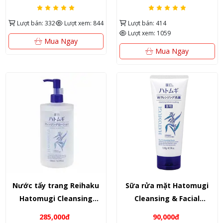
chắn toàn năng 3 trong 1
130g (Màu xanh) – Kháng
từ đảo Jeju Hàn Quốc
viêm, sạch sâu & giảm
Lượt bán: 332
Lượt xem: 844
Lượt bán: 414
mụn
Lượt xem: 1059
Mua Ngay
Mua Ngay
Nước tẩy trang Reihaku
Sữa rửa mặt Hatomugi
Hatomugi Cleansing
Cleansing & Facial
Lotion 500ml – Làm sạch
Washing 130g/170g – Làm
285,000đ
90,000đ