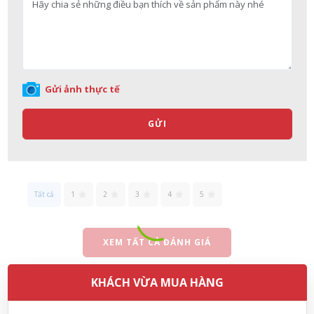
Soap dạng túi 400ml Nhật Bản
07/08/2026
Võ Thị Thanh Tươi đã mua sản phẩm Men Vi Sinh BioGaia
Nhật Bản lọ 5ml cho trẻ Sơ Sinh
Gửi ảnh thực tế
07/08/2026
GỬI
Đặng Hòa Khánh Yên đã mua sản phẩm Men Vi Sinh BioGaia
Nhật Bản lọ 5ml cho trẻ Sơ Sinh
07/08/2026
Tất cả
1
2
3
4
5
Nguyễn Văn Cảnh đã mua sản phẩm Sữa Meiji số 0 Hohoemi
Milk (0-1 tuổi), hàng nội địa Nhật (hộp thiếc 800g)
XEM TẤT CẢ ĐÁNH GIÁ
07/08/2026
KHÁCH VỪA MUA HÀNG
Nguyễn Anh Khương đã mua sản phẩm Viên uống tiền đình bổ
não Noguchi Ekisu 200 Viên