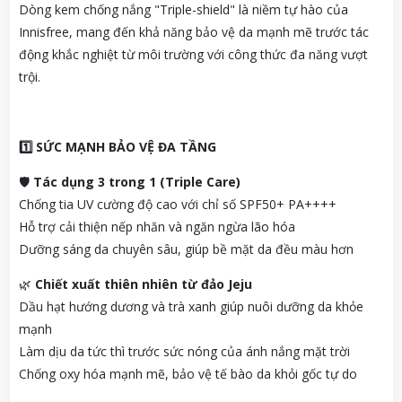
Dòng kem chống nắng "Triple-shield" là niềm tự hào của
Innisfree, mang đến khả năng bảo vệ da mạnh mẽ trước tác
động khắc nghiệt từ môi trường với công thức đa năng vượt
trội.
1️
SỨC MẠNH BẢO VỆ ĐA TẦNG
🛡️
Tác dụng 3 trong 1 (Triple Care)
Chống tia UV cường độ cao với chỉ số SPF50+ PA++++
Hỗ trợ cải thiện nếp nhăn và ngăn ngừa lão hóa
Dưỡng sáng da chuyên sâu, giúp bề mặt da đều màu hơn
🌿
Chiết xuất thiên nhiên từ đảo Jeju
Dầu hạt hướng dương và trà xanh giúp nuôi dưỡng da khỏe
mạnh
Làm dịu da tức thì trước sức nóng của ánh nắng mặt trời
Chống oxy hóa mạnh mẽ, bảo vệ tế bào da khỏi gốc tự do