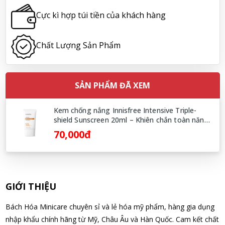
Cực kì hợp túi tiền của khách hàng
Hoàng Nhật Nam đã mua sản phẩm Sữa tắm Pigeon Baby
Soap dạng túi 400ml Nhật Bản
07/08/2026
Chất Lượng Sản Phẩm
Nguyễn Nhật Quang đã mua sản phẩm Sữa tắm Pigeon Baby
Soap dạng túi 400ml Nhật Bản
SẢN PHẨM ĐÃ XEM
07/08/2026
Kem chống nắng Innisfree Intensive Triple-
shield Sunscreen 20ml – Khiên chắn toàn năng
Võ Thị Thanh Tươi đã mua sản phẩm Men Vi Sinh BioGaia
3 trong 1 từ đảo Jeju Hàn Quốc
70,000đ
Nhật Bản lọ 5ml cho trẻ Sơ Sinh
07/08/2026
Đặng Hòa Khánh Yên đã mua sản phẩm Men Vi Sinh BioGaia
GIỚI THIỆU
Nhật Bản lọ 5ml cho trẻ Sơ Sinh
07/08/2026
Bách Hóa Minicare chuyên sỉ và lẻ hóa mỹ phẩm, hàng gia dụng
nhập khẩu chính hãng từ Mỹ, Châu Âu và Hàn Quốc. Cam kết chất