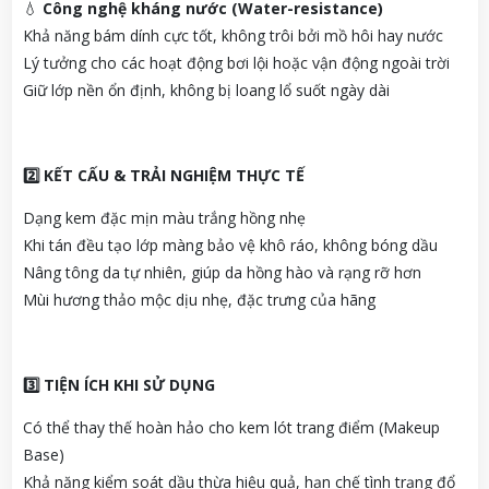
💧
Công nghệ kháng nước (Water-resistance)
Khả năng bám dính cực tốt, không trôi bởi mồ hôi hay nước
Lý tưởng cho các hoạt động bơi lội hoặc vận động ngoài trời
Giữ lớp nền ổn định, không bị loang lổ suốt ngày dài
2️
KẾT CẤU & TRẢI NGHIỆM THỰC TẾ
Dạng kem đặc mịn màu trắng hồng nhẹ
Khi tán đều tạo lớp màng bảo vệ khô ráo, không bóng dầu
Nâng tông da tự nhiên, giúp da hồng hào và rạng rỡ hơn
Mùi hương thảo mộc dịu nhẹ, đặc trưng của hãng
3️
TIỆN ÍCH KHI SỬ DỤNG
Có thể thay thế hoàn hảo cho kem lót trang điểm (Makeup
Base)
Khả năng kiểm soát dầu thừa hiệu quả, hạn chế tình trạng đổ