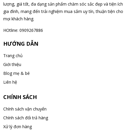
Nguyễn Văn Cảnh đã mua sản phẩm Sữa Meiji số 0 Hohoemi
lượng, giá tốt, đa dạng sản phẩm chăm sóc sắc đẹp và tiện ích
Milk (0-1 tuổi), hàng nội địa Nhật (hộp thiếc 800g)
gia đình, mang đến trải nghiệm mua sắm uy tín, thuận tiện cho
07/08/2026
mọi khách hàng.
HOtline: 0909267886
Nguyễn Anh Khương đã mua sản phẩm Viên uống tiền đình bổ
não Noguchi Ekisu 200 Viên
HƯỚNG DẪN
07/08/2026
Trang chủ
Võ Huỳnh Lanh đã mua sản phẩm Viên uống tiền đình bổ não
Giới thiệu
Noguchi Ekisu 200 Viên
Blog mẹ & bé
07/08/2026
Liên hệ
Thạch Quốc Lâm đã mua sản phẩm Sữa Meiji số 0 Hohoemi
CHÍNH SÁCH
Milk (0-1 tuổi), hàng nội địa Nhật (hộp thiếc 800g)
Chính sách vận chuyển
07/08/2026
Chính sách đổi trả hàng
Ngô Quốc Cường đã mua sản phẩm Sữa Meiji số 0 Hohoemi
Xử lý đơn hàng