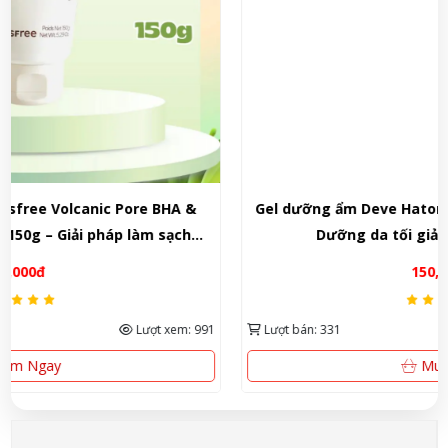
Gel dưỡng ẩm Deve Hatomugi 5 in 1 300g Nhật Bản –
Dưỡng da tối giản, cấp ẩm đa năng.
150,000đ
Lượt bán: 331
Lượt xem: 829
Mua Ngay