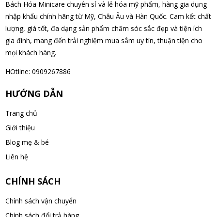
Bách Hóa Minicare chuyên sỉ và lẻ hóa mỹ phẩm, hàng gia dụng
08/08/2026
nhập khẩu chính hãng từ Mỹ, Châu Âu và Hàn Quốc. Cam kết chất
lượng, giá tốt, đa dạng sản phẩm chăm sóc sắc đẹp và tiện ích
Nguyễn Văn Cảnh đã mua sản phẩm Sữa Meiji số 0 Hohoemi
gia đình, mang đến trải nghiệm mua sắm uy tín, thuận tiện cho
Milk (0-1 tuổi), hàng nội địa Nhật (hộp thiếc 800g)
mọi khách hàng.
08/08/2026
HOtline: 0909267886
Nguyễn Anh Khương đã mua sản phẩm Viên uống tiền đình bổ
HƯỚNG DẪN
não Noguchi Ekisu 200 Viên
08/08/2026
Trang chủ
Giới thiệu
Võ Huỳnh Lanh đã mua sản phẩm Viên uống tiền đình bổ não
Blog mẹ & bé
Noguchi Ekisu 200 Viên
Liên hệ
08/08/2026
CHÍNH SÁCH
Thạch Quốc Lâm đã mua sản phẩm Sữa Meiji số 0 Hohoemi
Chính sách vận chuyển
Milk (0-1 tuổi), hàng nội địa Nhật (hộp thiếc 800g)
08/08/2026
Chính sách đổi trả hàng