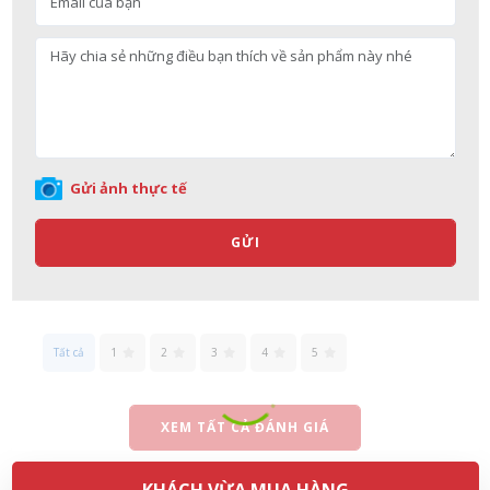
Nguyễn Nhật Quang đã mua sản phẩm Sữa tắm Pigeon Baby
Soap dạng túi 400ml Nhật Bản
08/08/2026
Võ Thị Thanh Tươi đã mua sản phẩm Men Vi Sinh BioGaia
Gửi ảnh thực tế
Nhật Bản lọ 5ml cho trẻ Sơ Sinh
08/08/2026
GỬI
Đặng Hòa Khánh Yên đã mua sản phẩm Men Vi Sinh BioGaia
Nhật Bản lọ 5ml cho trẻ Sơ Sinh
08/08/2026
Tất cả
1
2
3
4
5
Nguyễn Văn Cảnh đã mua sản phẩm Sữa Meiji số 0 Hohoemi
XEM TẤT CẢ ĐÁNH GIÁ
Milk (0-1 tuổi), hàng nội địa Nhật (hộp thiếc 800g)
08/08/2026