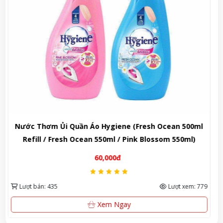
l
Nước Xả Vải Đậm Đặc Hygiene Expert Care (1100ml /
1150ml / 1300ml)
109,000đ
79
Lượt bán: 575
Lượt xem: 1102
Xem Ngay