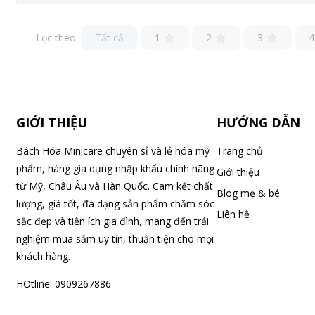
Lọc theo:
Tất cả
1
2
3
4
GIỚI THIỆU
HƯỚNG DẪN
Bách Hóa Minicare chuyên sỉ và lẻ hóa mỹ
Trang chủ
phẩm, hàng gia dụng nhập khẩu chính hãng
Giới thiệu
từ Mỹ, Châu Âu và Hàn Quốc. Cam kết chất
Blog mẹ & bé
lượng, giá tốt, đa dạng sản phẩm chăm sóc
Liên hệ
sắc đẹp và tiện ích gia đình, mang đến trải
nghiệm mua sắm uy tín, thuận tiện cho mọi
khách hàng.
HOtline: 0909267886