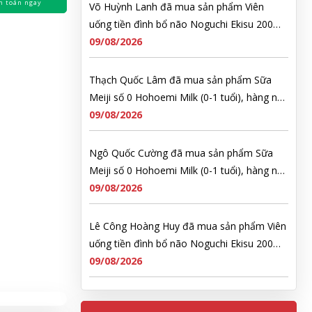
h toán ngay
Võ Huỳnh Lanh đã mua sản phẩm Viên
uống tiền đình bổ não Noguchi Ekisu 200
Viên
09/08/2026
Thạch Quốc Lâm đã mua sản phẩm Sữa
Meiji số 0 Hohoemi Milk (0-1 tuổi), hàng nội
địa Nhật (hộp thiếc 800g)
09/08/2026
Ngô Quốc Cường đã mua sản phẩm Sữa
Meiji số 0 Hohoemi Milk (0-1 tuổi), hàng nội
địa Nhật (hộp thiếc 800g)
09/08/2026
Lê Công Hoàng Huy đã mua sản phẩm Viên
uống tiền đình bổ não Noguchi Ekisu 200
Viên
09/08/2026
Hoàng Nhật Nam đã mua sản phẩm Sữa