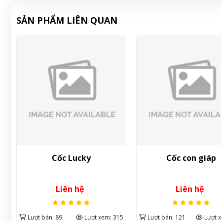
SẢN PHẨM LIÊN QUAN
l
Cốc Lucky
Cốc con giáp
,
Liên hệ
Liên hệ
51
Lượt bán: 89
Lượt xem: 315
Lượt bán: 121
Lượt 