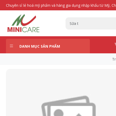
Chuyên sỉ lẻ hoá mỹ phẩm và hàng gia dụng nhập khẩu từ Mỹ, C
DANH MỤC SẢN PHẨM
Tr