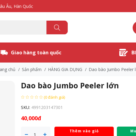
hâu Âu, Hàn Quốc
Giao hàng toàn quốc
B
ang chủ
/
Sản phẩm
/
HÀNG GIA DỤNG
/
Dao bào Jumbo Peeler 
Dao bào Jumbo Peeler lớn
(0 đánh giá)
SKU:
4991203147301
40,000đ
Thêm vào giỏ
Mu