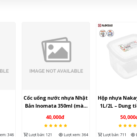
Cốc uống nước nhựa Nhật
Hộp nhựa Nakay
Bản Inomata 350ml (màu
1L/2L – Dung tí
nâu)
toàn & bảo qu
40,000đ
50,000
xem: 346
Lượt bán: 121
Lượt xem: 364
Lượt bán: 711
L