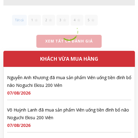
Đặng Hòa Khánh Yên đã mua sản phẩm Men Vi Sinh BioGaia
Nhật Bản lọ 5ml cho trẻ Sơ Sinh
Tất cả
1
2
3
4
5
07/08/2026
XEM TẤT CẢ ĐÁNH GIÁ
Nguyễn Văn Cảnh đã mua sản phẩm Sữa Meiji số 0 Hohoemi
Milk (0-1 tuổi), hàng nội địa Nhật (hộp thiếc 800g)
KHÁCH VỪA MUA HÀNG
07/08/2026
Nguyễn Anh Khương đã mua sản phẩm Viên uống tiền đình bổ
não Noguchi Ekisu 200 Viên
07/08/2026
Võ Huỳnh Lanh đã mua sản phẩm Viên uống tiền đình bổ não
Noguchi Ekisu 200 Viên
07/08/2026