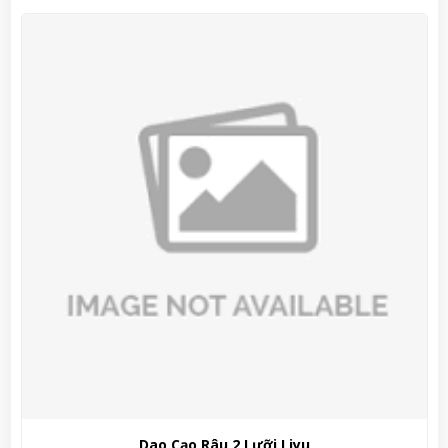
Xịt khử mùi toàn thân Gatsby Urban Perfume 