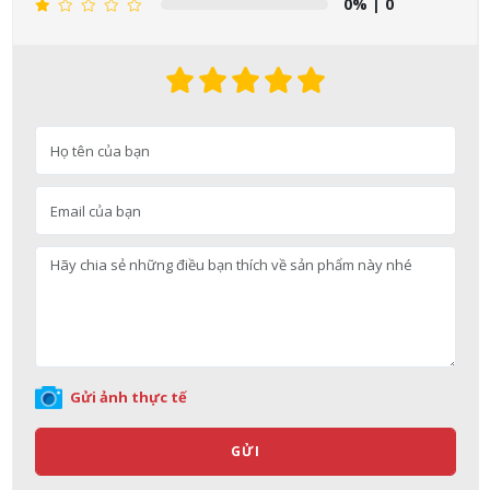
0%
| 0
Nguyễn Nhật Quang đã mua sản phẩm Sữa tắm Pigeon Baby
Soap dạng túi 400ml Nhật Bản
07/08/2026
Gửi ảnh thực tế
Võ Thị Thanh Tươi đã mua sản phẩm Men Vi Sinh BioGaia
Nhật Bản lọ 5ml cho trẻ Sơ Sinh
GỬI
07/08/2026