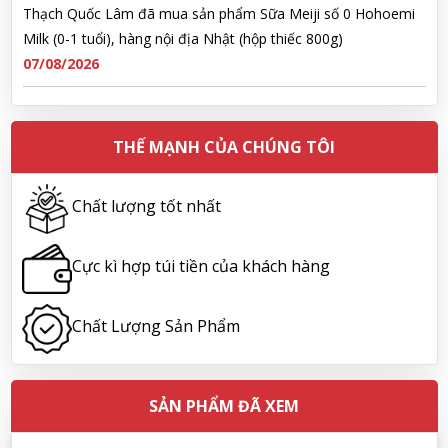
Thạch Quốc Lâm đã mua sản phẩm Sữa Meiji số 0 Hohoemi
Milk (0-1 tuổi), hàng nội địa Nhật (hộp thiếc 800g)
07/08/2026
Ngô Quốc Cường đã mua sản phẩm Sữa Meiji số 0 Hohoemi
Milk (0-1 tuổi), hàng nội địa Nhật (hộp thiếc 800g)
THẾ MẠNH CỦA CHÚNG TÔI
07/08/2026
Chất lượng tốt nhất
Lê Công Hoàng Huy đã mua sản phẩm Viên uống tiền đình bổ
não Noguchi Ekisu 200 Viên
Cực kì hợp túi tiền của khách hàng
07/08/2026
Chất Lượng Sản Phẩm
Hoàng Nhật Nam đã mua sản phẩm Sữa tắm Pigeon Baby
Soap dạng túi 400ml Nhật Bản
07/08/2026
SẢN PHẨM ĐÃ XEM
Nguyễn Nhật Quang đã mua sản phẩm Sữa tắm Pigeon Baby