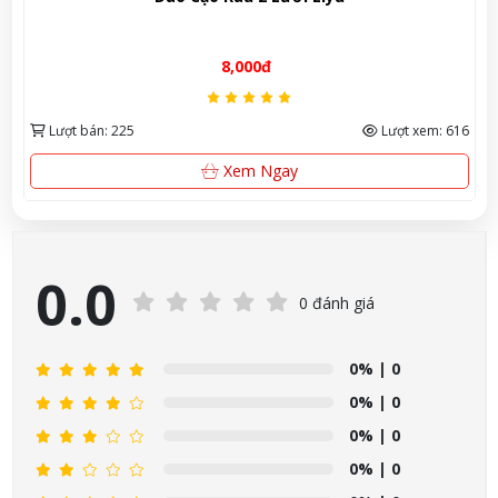
One 150ml – Hương gỗ ấm, khử mùi & lưu hư
90,000đ
Lượt xem: 616
Lượt bán: 331
Lượ
Mua Ngay
0.0
0 đánh giá
0%
| 0
0%
| 0
0%
| 0
0%
| 0