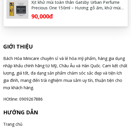
Xịt khử mùi toàn thân Gatsby Urban Perfume
Soap dạng túi 400ml Nhật Bản
Precious One 150ml – Hương gỗ ấm, khử mùi
07/08/2026
& lưu hương lâu
90,000đ
Võ Thị Thanh Tươi đã mua sản phẩm Men Vi Sinh BioGaia
Nhật Bản lọ 5ml cho trẻ Sơ Sinh
07/08/2026
GIỚI THIỆU
Đặng Hòa Khánh Yên đã mua sản phẩm Men Vi Sinh BioGaia
Bách Hóa Minicare chuyên sỉ và lẻ hóa mỹ phẩm, hàng gia dụng
Nhật Bản lọ 5ml cho trẻ Sơ Sinh
nhập khẩu chính hãng từ Mỹ, Châu Âu và Hàn Quốc. Cam kết chất
07/08/2026
lượng, giá tốt, đa dạng sản phẩm chăm sóc sắc đẹp và tiện ích
gia đình, mang đến trải nghiệm mua sắm uy tín, thuận tiện cho
Nguyễn Văn Cảnh đã mua sản phẩm Sữa Meiji số 0 Hohoemi
mọi khách hàng.
Milk (0-1 tuổi), hàng nội địa Nhật (hộp thiếc 800g)
HOtline: 0909267886
07/08/2026
HƯỚNG DẪN
Nguyễn Anh Khương đã mua sản phẩm Viên uống tiền đình bổ
Trang chủ
não Noguchi Ekisu 200 Viên