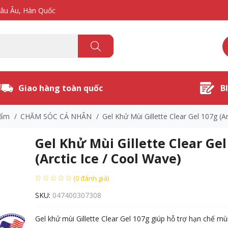
hâu Âu, Hàn Quốc
Giao hàng toàn quốc
B
hẩm
/
CHĂM SÓC CÁ NHÂN
/
Gel Khử Mùi Gillette Clear Gel 107g (A
Gel Khử Mùi Gillette Clear Gel
(Arctic Ice / Cool Wave)
(0 đánh giá)
SKU:
047400307308
Gel khử mùi Gillette Clear Gel 107g giúp hỗ trợ hạn chế mù