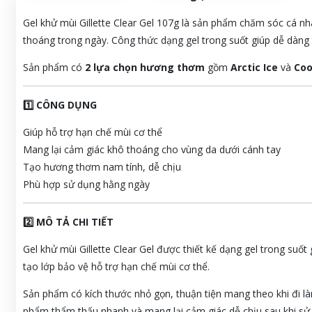
Gel khử mùi Gillette Clear Gel 107g là sản phẩm chăm sóc cá nh
thoáng trong ngày. Công thức dạng gel trong suốt giúp dễ dàng 
Sản phẩm có
2 lựa chọn hương thơm
gồm
Arctic Ice
và
Coo
1️⃣ CÔNG DỤNG
Giúp hỗ trợ hạn chế mùi cơ thể
Mang lại cảm giác khô thoáng cho vùng da dưới cánh tay
Tạo hương thơm nam tính, dễ chịu
Phù hợp sử dụng hằng ngày
2️⃣ MÔ TẢ CHI TIẾT
Gel khử mùi Gillette Clear Gel được thiết kế dạng gel trong suốt 
tạo lớp bảo vệ hỗ trợ hạn chế mùi cơ thể.
Sản phẩm có kích thước nhỏ gọn, thuận tiện mang theo khi đi là
phẩm thẩm thấu nhanh và mang lại cảm giác dễ chịu sau khi sử