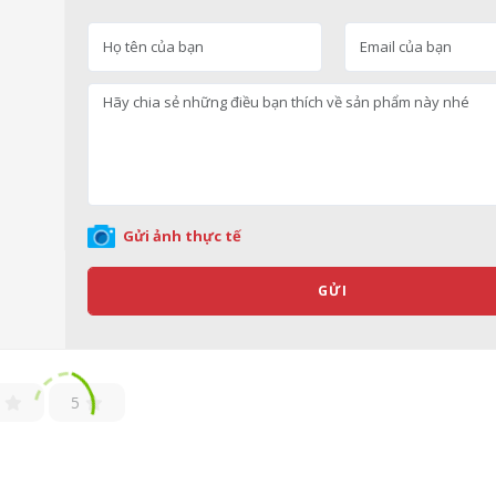
Gửi ảnh thực tế
GỬI
5