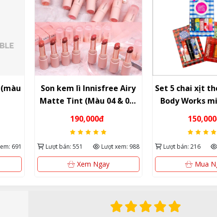
ee Airy
Set 5 chai xịt thơm Bath &
Dầu Lăn Siang
4 & 08)
Body Works mini 10ml –
3cc / 5cc – N
hượng,
Trải nghiệm đa dạng
Lan, tiện lợ
150,000đ
40,0
 chuẩn
hương thơm biểu tượng
tức 
từ Mỹ
t xem: 988
Lượt bán: 216
Lượt xem: 658
Lượt bán: 431
Mua Ngay
Xem