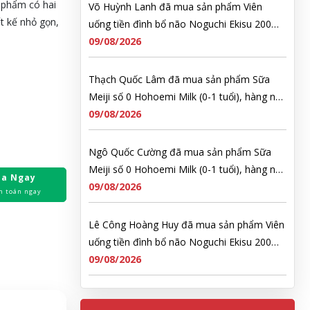
 phẩm có hai
uống tiền đình bổ não Noguchi Ekisu 200
t kế nhỏ gọn,
Viên
09/08/2026
Thạch Quốc Lâm đã mua sản phẩm Sữa
Meiji số 0 Hohoemi Milk (0-1 tuổi), hàng nội
địa Nhật (hộp thiếc 800g)
09/08/2026
Ngô Quốc Cường đã mua sản phẩm Sữa
Meiji số 0 Hohoemi Milk (0-1 tuổi), hàng nội
địa Nhật (hộp thiếc 800g)
09/08/2026
a Ngay
h toán ngay
Lê Công Hoàng Huy đã mua sản phẩm Viên
uống tiền đình bổ não Noguchi Ekisu 200
Viên
09/08/2026
Hoàng Nhật Nam đã mua sản phẩm Sữa
tắm Pigeon Baby Soap dạng túi 400ml Nhật