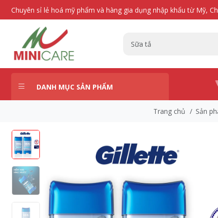
Chuyên sỉ lẻ hoá mỹ phẩm và hàng gia dụng nhập khẩu từ Mỹ, C
DANH MỤC SẢN PHẨM
Trang chủ
/
Sản p