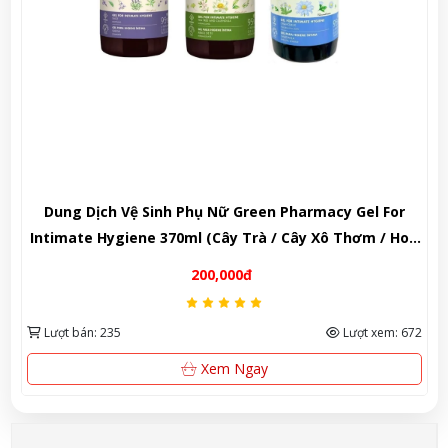
 Nữ Green Pharmacy Gel For
Nước hoa Victoria's Secre
(Cây Trà / Cây Xô Thơm / Hoa
Parfum 100ml – Sức cuốn 
Cúc)
nồng nà
0,000đ
1,900
Lượt xem: 672
Lượt bán: 231
em Ngay
Mua