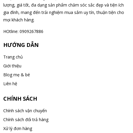
07/08/2026
lượng, giá tốt, đa dạng sản phẩm chăm sóc sắc đẹp và tiện ích
gia đình, mang đến trải nghiệm mua sắm uy tín, thuận tiện cho
mọi khách hàng.
Nguyễn Văn Cảnh đã mua sản phẩm Sữa Meiji số 0 Hohoemi
Milk (0-1 tuổi), hàng nội địa Nhật (hộp thiếc 800g)
HOtline: 0909267886
07/08/2026
HƯỚNG DẪN
Nguyễn Anh Khương đã mua sản phẩm Viên uống tiền đình bổ
Trang chủ
não Noguchi Ekisu 200 Viên
Giới thiệu
07/08/2026
Blog mẹ & bé
Võ Huỳnh Lanh đã mua sản phẩm Viên uống tiền đình bổ não
Liên hệ
Noguchi Ekisu 200 Viên
07/08/2026
CHÍNH SÁCH
Chính sách vận chuyển
Thạch Quốc Lâm đã mua sản phẩm Sữa Meiji số 0 Hohoemi
Chính sách đổi trả hàng
Milk (0-1 tuổi), hàng nội địa Nhật (hộp thiếc 800g)
Xử lý đơn hàng
07/08/2026