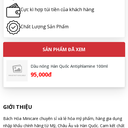
não Noguchi Ekisu 200 Viên
Cực kì hợp túi tiền của khách hàng
07/08/2026
Chất Lượng Sản Phẩm
Hoàng Nhật Nam đã mua sản phẩm Sữa tắm Pigeon Baby
Soap dạng túi 400ml Nhật Bản
07/08/2026
SẢN PHẨM ĐÃ XEM
Nguyễn Nhật Quang đã mua sản phẩm Sữa tắm Pigeon Baby
Soap dạng túi 400ml Nhật Bản
Dầu nóng Hàn Quốc Antiphlamine 100ml
07/08/2026
95,000đ
Võ Thị Thanh Tươi đã mua sản phẩm Men Vi Sinh BioGaia
Nhật Bản lọ 5ml cho trẻ Sơ Sinh
07/08/2026
GIỚI THIỆU
Đặng Hòa Khánh Yên đã mua sản phẩm Men Vi Sinh BioGaia
Bách Hóa Minicare chuyên sỉ và lẻ hóa mỹ phẩm, hàng gia dụng
Nhật Bản lọ 5ml cho trẻ Sơ Sinh
nhập khẩu chính hãng từ Mỹ, Châu Âu và Hàn Quốc. Cam kết chất