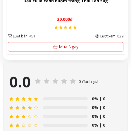
Lan 50g
Dung Dịch Vệ Sinh Phụ Nữ Femfresh 250m
khẩu Anh Quốc, dịu nhẹ & bảo vệ vùn
185,000đ
Lượt xem: 829
Lượt bán: 441
Xem Ngay
0.0
0 đánh giá
0%
| 0
0%
| 0
0%
| 0
0%
| 0