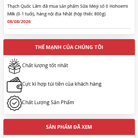
Thạch Quốc Lâm đã mua sản phẩm Sữa Meiji số 0 Hohoemi
Milk (0-1 tuổi), hàng nội địa Nhật (hộp thiếc 800g)
08/08/2026
Ngô Quốc Cường đã mua sản phẩm Sữa Meiji số 0 Hohoemi
Milk (0-1 tuổi), hàng nội địa Nhật (hộp thiếc 800g)
THẾ MẠNH CỦA CHÚNG TÔI
08/08/2026
Chất lượng tốt nhất
Lê Công Hoàng Huy đã mua sản phẩm Viên uống tiền đình bổ
não Noguchi Ekisu 200 Viên
Cực kì hợp túi tiền của khách hàng
08/08/2026
Chất Lượng Sản Phẩm
Hoàng Nhật Nam đã mua sản phẩm Sữa tắm Pigeon Baby
Soap dạng túi 400ml Nhật Bản
08/08/2026
SẢN PHẨM ĐÃ XEM
Nguyễn Nhật Quang đã mua sản phẩm Sữa tắm Pigeon Baby