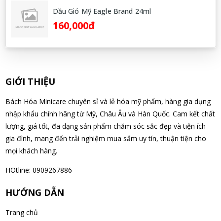
Soap dạng túi 400ml Nhật Bản
Dầu Gió Mỹ Eagle Brand 24ml
08/08/2026
160,000đ
Võ Thị Thanh Tươi đã mua sản phẩm Men Vi Sinh BioGaia
Nhật Bản lọ 5ml cho trẻ Sơ Sinh
08/08/2026
GIỚI THIỆU
Đặng Hòa Khánh Yên đã mua sản phẩm Men Vi Sinh BioGaia
Bách Hóa Minicare chuyên sỉ và lẻ hóa mỹ phẩm, hàng gia dụng
Nhật Bản lọ 5ml cho trẻ Sơ Sinh
nhập khẩu chính hãng từ Mỹ, Châu Âu và Hàn Quốc. Cam kết chất
08/08/2026
lượng, giá tốt, đa dạng sản phẩm chăm sóc sắc đẹp và tiện ích
gia đình, mang đến trải nghiệm mua sắm uy tín, thuận tiện cho
Nguyễn Văn Cảnh đã mua sản phẩm Sữa Meiji số 0 Hohoemi
mọi khách hàng.
Milk (0-1 tuổi), hàng nội địa Nhật (hộp thiếc 800g)
HOtline: 0909267886
08/08/2026
HƯỚNG DẪN
Nguyễn Anh Khương đã mua sản phẩm Viên uống tiền đình bổ
Trang chủ
não Noguchi Ekisu 200 Viên