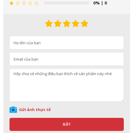
0%
| 0
Nguyễn Nhật Quang đã mua sản phẩm Sữa tắm Pigeon Baby
Soap dạng túi 400ml Nhật Bản
08/08/2026
Gửi ảnh thực tế
Võ Thị Thanh Tươi đã mua sản phẩm Men Vi Sinh BioGaia
Nhật Bản lọ 5ml cho trẻ Sơ Sinh
GỬI
08/08/2026