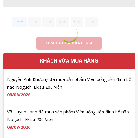
Đặng Hòa Khánh Yên đã mua sản phẩm Men Vi Sinh BioGaia
Nhật Bản lọ 5ml cho trẻ Sơ Sinh
Tất cả
1
2
3
4
5
08/08/2026
XEM TẤT CẢ ĐÁNH GIÁ
Nguyễn Văn Cảnh đã mua sản phẩm Sữa Meiji số 0 Hohoemi
Milk (0-1 tuổi), hàng nội địa Nhật (hộp thiếc 800g)
KHÁCH VỪA MUA HÀNG
08/08/2026
Nguyễn Anh Khương đã mua sản phẩm Viên uống tiền đình bổ
não Noguchi Ekisu 200 Viên
08/08/2026
Võ Huỳnh Lanh đã mua sản phẩm Viên uống tiền đình bổ não
Noguchi Ekisu 200 Viên
08/08/2026