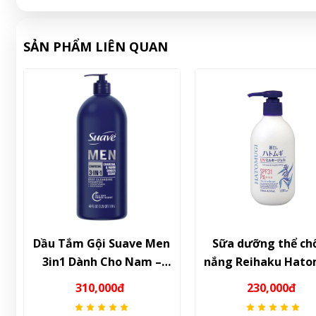
SẢN PHẨM LIÊN QUAN
e Men
Sữa dưỡng thể chống
Kem dưỡng d
am –
nắng Reihaku Hatomugi
móng Vaseli
 sâu &
UV Care & Moisturizing
Moisture Han
230,000đ
45,00
giới
Milky Gel 250ml – Dưỡng
Cream 60ml – 