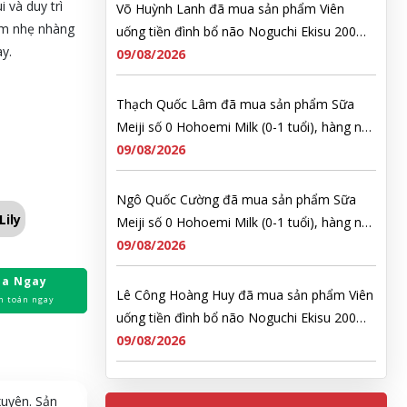
 và duy trì
Võ Huỳnh Lanh đã mua sản phẩm Viên
ơm nhẹ nhàng
uống tiền đình bổ não Noguchi Ekisu 200
ày.
Viên
09/08/2026
Thạch Quốc Lâm đã mua sản phẩm Sữa
Meiji số 0 Hohoemi Milk (0-1 tuổi), hàng nội
địa Nhật (hộp thiếc 800g)
09/08/2026
Ngô Quốc Cường đã mua sản phẩm Sữa
ily
Meiji số 0 Hohoemi Milk (0-1 tuổi), hàng nội
địa Nhật (hộp thiếc 800g)
09/08/2026
a Ngay
Lê Công Hoàng Huy đã mua sản phẩm Viên
h toán ngay
uống tiền đình bổ não Noguchi Ekisu 200
Viên
09/08/2026
Hoàng Nhật Nam đã mua sản phẩm Sữa
uyên. Sản