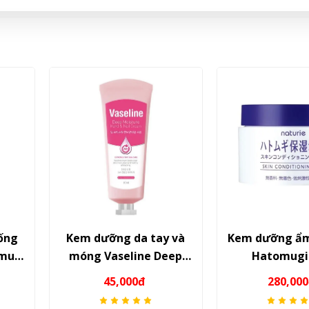
a tay và
Kem dưỡng ẩm Naturie
Sữa tắm t
ne Deep
Hatomugi Skin
Bo
d & Nail
Conditioning Gel 180g – Bí
Aromath
0đ
280,000đ
28
Giải pháp
quyết dưỡng da căng
Liệu phá