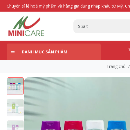
Chuyên sỉ lẻ hoá mỹ phẩm và hàng gia dụng nhập khẩu từ Mỹ, C
DANH MỤC SẢN PHẨM
Trang chủ
/