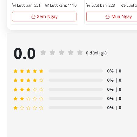
ẩm & chống nắng chuẩn
dưỡng ẩm tầng
em: 1110
Lượt bán: 223
Lượt xem: 697
Lượt bán: 231
Nhật
tay mềm mạ
Quố
Mua Ngay
Mua N
0.0
0 đánh giá
0%
| 0
0%
| 0
0%
| 0
0%
| 0
0%
| 0