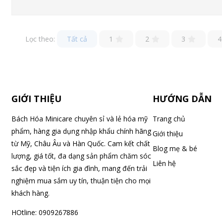
Lọc theo:
Tất cả
1
2
3
4
GIỚI THIỆU
HƯỚNG DẪN
Bách Hóa Minicare chuyên sỉ và lẻ hóa mỹ
Trang chủ
phẩm, hàng gia dụng nhập khẩu chính hãng
Giới thiệu
từ Mỹ, Châu Âu và Hàn Quốc. Cam kết chất
Blog mẹ & bé
lượng, giá tốt, đa dạng sản phẩm chăm sóc
Liên hệ
sắc đẹp và tiện ích gia đình, mang đến trải
nghiệm mua sắm uy tín, thuận tiện cho mọi
khách hàng.
HOtline: 0909267886