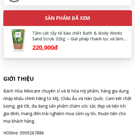
Nguyễn Nhật Quang đã mua sản phẩm Sữa tắm Pigeon Baby
SẢN PHẨM ĐÃ XEM
Soap dạng túi 400ml Nhật Bản
08/08/2026
Tắm cát tẩy tế bào chết Bath & Body Works
Sand Scrub 326g – Giải pháp thanh lọc và làm
Võ Thị Thanh Tươi đã mua sản phẩm Men Vi Sinh BioGaia
mịn da chuyên sâu từ Mỹ
220,000đ
Nhật Bản lọ 5ml cho trẻ Sơ Sinh
08/08/2026
Đặng Hòa Khánh Yên đã mua sản phẩm Men Vi Sinh BioGaia
GIỚI THIỆU
Nhật Bản lọ 5ml cho trẻ Sơ Sinh
08/08/2026
Bách Hóa Minicare chuyên sỉ và lẻ hóa mỹ phẩm, hàng gia dụng
nhập khẩu chính hãng từ Mỹ, Châu Âu và Hàn Quốc. Cam kết chất
lượng, giá tốt, đa dạng sản phẩm chăm sóc sắc đẹp và tiện ích
Nguyễn Văn Cảnh đã mua sản phẩm Sữa Meiji số 0 Hohoemi
gia đình, mang đến trải nghiệm mua sắm uy tín, thuận tiện cho
Milk (0-1 tuổi), hàng nội địa Nhật (hộp thiếc 800g)
mọi khách hàng.
08/08/2026
HOtline: 0909267886