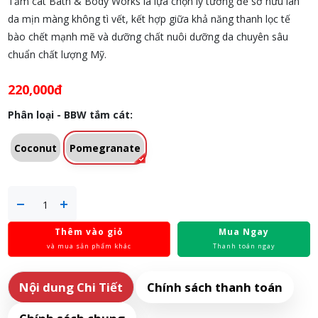
Tắm cát Bath & Body Works là lựa chọn lý tưởng để sở hữu làn
da mịn màng không tì vết, kết hợp giữa khả năng thanh lọc tế
bào chết mạnh mẽ và dưỡng chất nuôi dưỡng da chuyên sâu
chuẩn chất lượng Mỹ.
220,000đ
Phân loại - BBW tắm cát:
Coconut
Pomegranate
Thêm vào giỏ
Mua Ngay
và mua sản phẩm khác
Thanh toán ngay
Nội dung Chi Tiết
Chính sách thanh toán