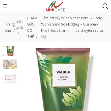
CHĂM
Tắm cát tẩy tế bào chết Bath & Body
Sản
Trang
SÓC
Works Sand Scrub 326g – Giải pháp
phẩm
chủ
/
CƠ
thanh lọc và làm mịn da chuyên sâu từ
/
THỂ
/
Mỹ