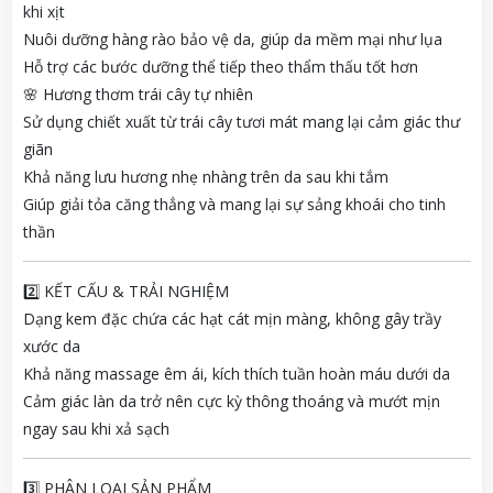
khi xịt
Nuôi dưỡng hàng rào bảo vệ da, giúp da mềm mại như lụa
Hỗ trợ các bước dưỡng thể tiếp theo thẩm thấu tốt hơn
🌸 Hương thơm trái cây tự nhiên
Sử dụng chiết xuất từ trái cây tươi mát mang lại cảm giác thư
giãn
Khả năng lưu hương nhẹ nhàng trên da sau khi tắm
Giúp giải tỏa căng thẳng và mang lại sự sảng khoái cho tinh
thần
2️⃣ KẾT CẤU & TRẢI NGHIỆM
Dạng kem đặc chứa các hạt cát mịn màng, không gây trầy
xước da
Khả năng massage êm ái, kích thích tuần hoàn máu dưới da
Cảm giác làn da trở nên cực kỳ thông thoáng và mướt mịn
ngay sau khi xả sạch
3️⃣ PHÂN LOẠI SẢN PHẨM