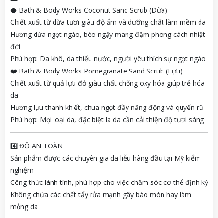
🥥 Bath & Body Works Coconut Sand Scrub (Dừa)
Chiết xuất từ dừa tươi giàu độ ẩm và dưỡng chất làm mềm da
Hương dừa ngọt ngào, béo ngậy mang đậm phong cách nhiệt
đới
Phù hợp: Da khô, da thiếu nước, người yêu thích sự ngọt ngào
❤️ Bath & Body Works Pomegranate Sand Scrub (Lựu)
Chiết xuất từ quả lựu đỏ giàu chất chống oxy hóa giúp trẻ hóa
da
Hương lựu thanh khiết, chua ngọt đầy năng động và quyến rũ
Phù hợp: Mọi loại da, đặc biệt là da cần cải thiện độ tươi sáng
4️⃣ ĐỘ AN TOÀN
Sản phẩm được các chuyên gia da liễu hàng đầu tại Mỹ kiểm
nghiệm
Công thức lành tính, phù hợp cho việc chăm sóc cơ thể định kỳ
Không chứa các chất tẩy rửa mạnh gây bào mòn hay làm
mỏng da