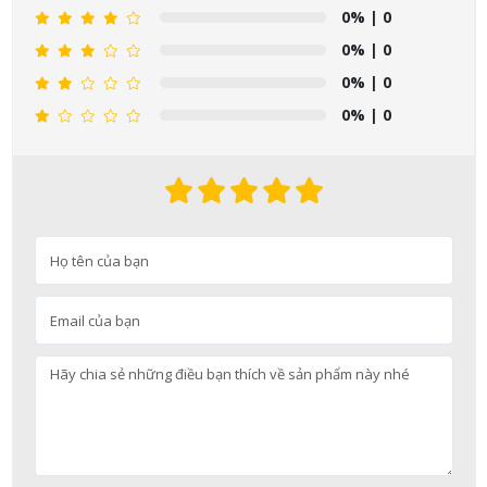
0%
| 0
0%
| 0
0%
| 0
0%
| 0
Nguyễn Nhật Quang đã mua sản phẩm Sữa tắm Pigeon Baby
Soap dạng túi 400ml Nhật Bản
08/08/2026
Võ Thị Thanh Tươi đã mua sản phẩm Men Vi Sinh BioGaia