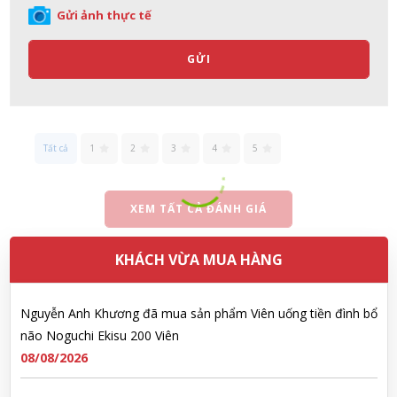
Nhật Bản lọ 5ml cho trẻ Sơ Sinh
Gửi ảnh thực tế
08/08/2026
GỬI
Đặng Hòa Khánh Yên đã mua sản phẩm Men Vi Sinh BioGaia
Nhật Bản lọ 5ml cho trẻ Sơ Sinh
08/08/2026
Tất cả
1
2
3
4
5
Nguyễn Văn Cảnh đã mua sản phẩm Sữa Meiji số 0 Hohoemi
Milk (0-1 tuổi), hàng nội địa Nhật (hộp thiếc 800g)
XEM TẤT CẢ ĐÁNH GIÁ
08/08/2026
KHÁCH VỪA MUA HÀNG
Nguyễn Anh Khương đã mua sản phẩm Viên uống tiền đình bổ
não Noguchi Ekisu 200 Viên
08/08/2026
Võ Huỳnh Lanh đã mua sản phẩm Viên uống tiền đình bổ não
Noguchi Ekisu 200 Viên