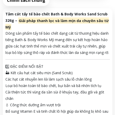
Chính sách chung
Tắm cát tẩy tế bào chết Bath & Body Works Sand Scrub
326g –
Giải pháp thanh lọc và làm mịn da chuyên sâu từ
Mỹ
Dòng sản phẩm tẩy tế bào chết dạng cát từ thương hiệu danh
tiếng Bath & Body Works Mỹ mang đến sự kết hợp hoàn hảo
giữa các hạt tinh thể mịn và chiết xuất trái cây tự nhiên, giúp
loại bỏ lớp sừng thô ráp và đánh thức làn da sáng mịn rạng rỡ.
1️⃣ ĐẶC ĐIỂM NỔI BẬT
🏜️ Kết cấu hạt cát siêu mịn (Sand Scrub)
Các hạt cát nhuyễn len lỏi làm sạch sâu lỗ chân lông
Loại bỏ hoàn toàn tế bào chết, bụi bẩn và bã nhờn tích tụ
Cải thiện tức thì vùng da sần sùi ở khuỷu tay, đầu gối và gót
chân
💧 Công thức dưỡng ẩm vượt trội
Bổ sung Vitamin E và tinh chất lô hội giúp da không bị khô sau