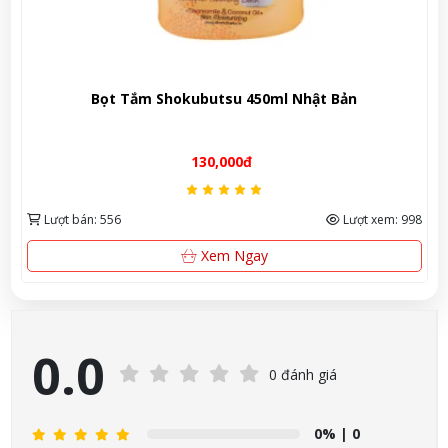
Kem dưỡng da tay Kose Coen Rich Q10 80g – Giải pháp
trẻ hóa, nuôi dưỡng đôi bàn tay mềm mịn từ Nhật Bản
120,000đ
8
Lượt bán: 351
Lượt xem: 903
Xem Ngay
0.0
0 đánh giá
0%
| 0