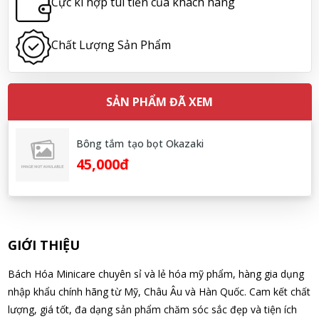
Cực kì hợp túi tiền của khách hàng
08/08/2026
Chất Lượng Sản Phẩm
Hoàng Nhật Nam đã mua sản phẩm Sữa tắm Pigeon Baby
Soap dạng túi 400ml Nhật Bản
08/08/2026
SẢN PHẨM ĐÃ XEM
Nguyễn Nhật Quang đã mua sản phẩm Sữa tắm Pigeon Baby
Soap dạng túi 400ml Nhật Bản
Bông tắm tạo bọt Okazaki
08/08/2026
45,000đ
Võ Thị Thanh Tươi đã mua sản phẩm Men Vi Sinh BioGaia
Nhật Bản lọ 5ml cho trẻ Sơ Sinh
08/08/2026
GIỚI THIỆU
Đặng Hòa Khánh Yên đã mua sản phẩm Men Vi Sinh BioGaia
Bách Hóa Minicare chuyên sỉ và lẻ hóa mỹ phẩm, hàng gia dụng
Nhật Bản lọ 5ml cho trẻ Sơ Sinh
nhập khẩu chính hãng từ Mỹ, Châu Âu và Hàn Quốc. Cam kết chất
08/08/2026
lượng, giá tốt, đa dạng sản phẩm chăm sóc sắc đẹp và tiện ích