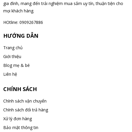
gia đình, mang đến trải nghiệm mua sắm uy tín, thuận tiện cho
mọi khách hàng.
Nguyễn Văn Cảnh đã mua sản phẩm Sữa Meiji số 0 Hohoemi
Milk (0-1 tuổi), hàng nội địa Nhật (hộp thiếc 800g)
HOtline: 0909267886
08/08/2026
HƯỚNG DẪN
Nguyễn Anh Khương đã mua sản phẩm Viên uống tiền đình bổ
Trang chủ
não Noguchi Ekisu 200 Viên
Giới thiệu
08/08/2026
Blog mẹ & bé
Võ Huỳnh Lanh đã mua sản phẩm Viên uống tiền đình bổ não
Liên hệ
Noguchi Ekisu 200 Viên
08/08/2026
CHÍNH SÁCH
Chính sách vận chuyển
Thạch Quốc Lâm đã mua sản phẩm Sữa Meiji số 0 Hohoemi
Chính sách đổi trả hàng
Milk (0-1 tuổi), hàng nội địa Nhật (hộp thiếc 800g)
Xử lý đơn hàng
08/08/2026
Bảo mật thông tin