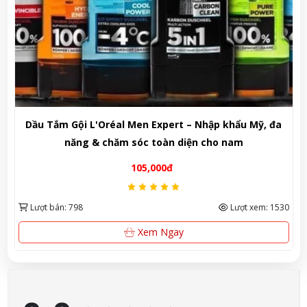
 Men Expert – Nhập khẩu Mỹ, đa
Sữa dưỡng thể chống
 sóc toàn diện cho nam
Care & Moisturizing M
chống nắ
105,000đ
23
Lượt xem: 1530
Lượt bán: 223
Xem Ngay
M