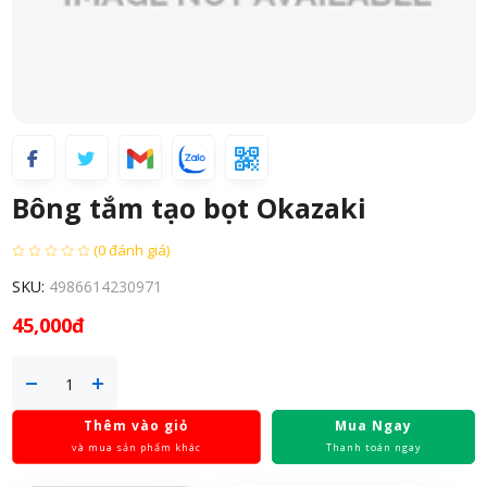
Bông tắm tạo bọt Okazaki
(0 đánh giá)
SKU:
4986614230971
45,000đ
Thêm vào giỏ
Mua Ngay
và mua sản phẩm khác
Thanh toán ngay