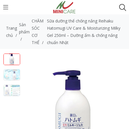
CHĂM
Sữa dưỡng thể chống nắng Reihaku
Sản
Trang
SÓC
Hatomugi UV Care & Moisturizing Milky
phẩm
chủ
/
CƠ
Gel 250ml – Dưỡng ẩm & chống nắng
/
THỂ
/
chuẩn Nhật