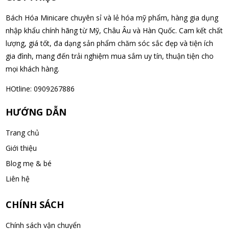
Nhật Bản lọ 5ml cho trẻ Sơ Sinh
Bách Hóa Minicare chuyên sỉ và lẻ hóa mỹ phẩm, hàng gia dụng
08/08/2026
nhập khẩu chính hãng từ Mỹ, Châu Âu và Hàn Quốc. Cam kết chất
lượng, giá tốt, đa dạng sản phẩm chăm sóc sắc đẹp và tiện ích
Nguyễn Văn Cảnh đã mua sản phẩm Sữa Meiji số 0 Hohoemi
gia đình, mang đến trải nghiệm mua sắm uy tín, thuận tiện cho
Milk (0-1 tuổi), hàng nội địa Nhật (hộp thiếc 800g)
mọi khách hàng.
08/08/2026
HOtline: 0909267886
Nguyễn Anh Khương đã mua sản phẩm Viên uống tiền đình bổ
HƯỚNG DẪN
não Noguchi Ekisu 200 Viên
08/08/2026
Trang chủ
Giới thiệu
Võ Huỳnh Lanh đã mua sản phẩm Viên uống tiền đình bổ não
Blog mẹ & bé
Noguchi Ekisu 200 Viên
Liên hệ
08/08/2026
CHÍNH SÁCH
Thạch Quốc Lâm đã mua sản phẩm Sữa Meiji số 0 Hohoemi
Milk (0-1 tuổi), hàng nội địa Nhật (hộp thiếc 800g)
Chính sách vận chuyển