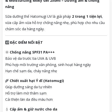
& Moisturizing Milky Gel 250ml – Dưỡng ẩm & chống
nắng
Sữa dưỡng thể Hatomugi UV là giải pháp
2 trong 1 tiện lợi
,
vừa cấp ẩm vừa hỗ trợ chống nắng nhẹ, phù hợp cho nhu cầu
chăm sóc da hàng ngày.
1️⃣ ĐẶC ĐIỂM NỔI BẬT
🌞
Chống nắng SPF31 PA+++
Bảo vệ da trước tia UVA & UVB
Phù hợp môi trường văn phòng, sinh hoạt hàng ngày
Hạn chế sạm da, cháy nắng nhẹ
🌾
Chiết xuất hạt Ý dĩ (Hatomugi)
Giúp dưỡng sáng da tự nhiên
Hỗ trợ làm mờ thâm sạm
Cải thiện làn da đều màu hơn
💧
Cấp ẩm & giữ nước cho da