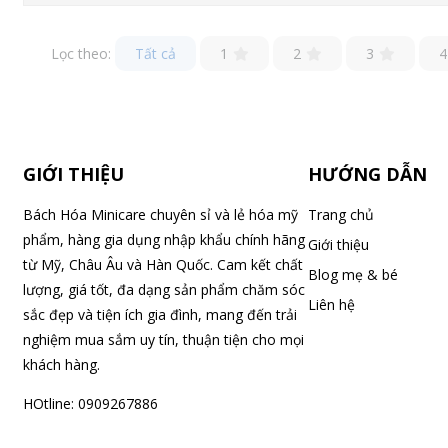
Lọc theo:
Tất cả
1
2
3
4
GIỚI THIỆU
HƯỚNG DẪN
Bách Hóa Minicare chuyên sỉ và lẻ hóa mỹ
Trang chủ
phẩm, hàng gia dụng nhập khẩu chính hãng
Giới thiệu
từ Mỹ, Châu Âu và Hàn Quốc. Cam kết chất
Blog mẹ & bé
lượng, giá tốt, đa dạng sản phẩm chăm sóc
Liên hệ
sắc đẹp và tiện ích gia đình, mang đến trải
nghiệm mua sắm uy tín, thuận tiện cho mọi
khách hàng.
HOtline: 0909267886