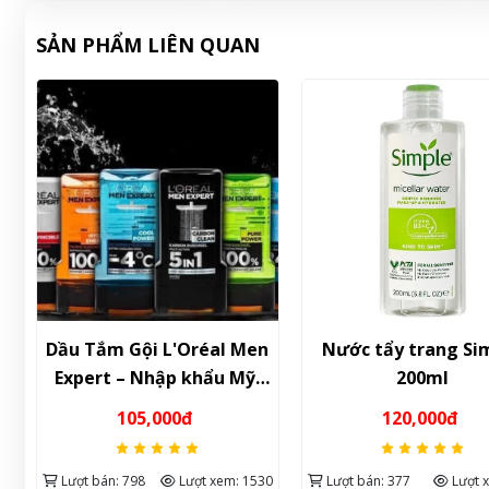
SẢN PHẨM LIÊN QUAN
Dầu Tắm Gội L'Oréal Men
Nước tẩy trang Si
Expert – Nhập khẩu Mỹ,
200ml
đa năng & chăm sóc toàn
105,000đ
120,000đ
diện cho nam
67
Lượt bán: 798
Lượt xem: 1530
Lượt bán: 377
Lượt 