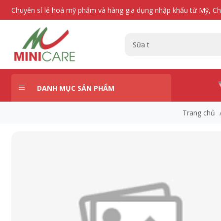
Chuyên sỉ lẻ hoá mỹ phẩm và hàng gia dụng nhập khẩu từ Mỹ, C
DANH MỤC SẢN PHẨM
Trang chủ