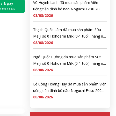
Võ Huỳnh Lanh đã mua sản phẩm Viên
a Ngay
uống tiền đình bổ não Noguchi Ekisu 200
h toán ngay
Viên
08/08/2026
Thạch Quốc Lâm đã mua sản phẩm Sữa
Meiji số 0 Hohoemi Milk (0-1 tuổi), hàng nội
địa Nhật (hộp thiếc 800g)
08/08/2026
Ngô Quốc Cường đã mua sản phẩm Sữa
Meiji số 0 Hohoemi Milk (0-1 tuổi), hàng nội
địa Nhật (hộp thiếc 800g)
08/08/2026
Lê Công Hoàng Huy đã mua sản phẩm Viên
uống tiền đình bổ não Noguchi Ekisu 200
Viên
08/08/2026
Hoàng Nhật Nam đã mua sản phẩm Sữa