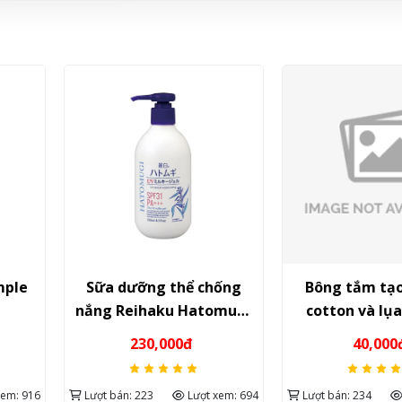
mple
Sữa dưỡng thể chống
Bông tắm tạo
nắng Reihaku Hatomugi
cotton và lụ
UV Care & Moisturizing
Seiwa P
230,000đ
40,000
Milky Gel 250ml – Dưỡng
ẩm & chống nắng chuẩn
xem: 916
Lượt bán: 223
Lượt xem: 694
Lượt bán: 234