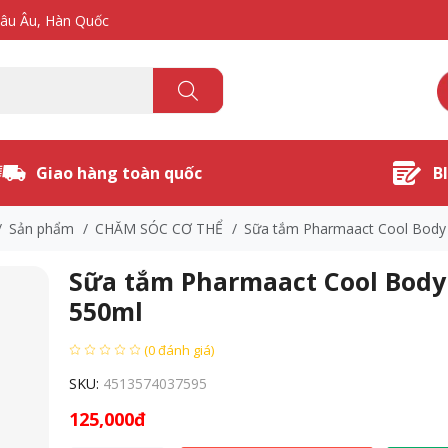
hâu Âu, Hàn Quốc
Giao hàng toàn quốc
B
/
Sản phẩm
/
CHĂM SÓC CƠ THỂ
/
Sữa tắm Pharmaact Cool Body
Sữa tắm Pharmaact Cool Body
550ml
(0 đánh giá)
SKU:
4513574037595
125,000đ