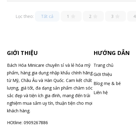
Lọc theo:
Tất cả
1
2
3
4
GIỚI THIỆU
HƯỚNG DẪN
Bách Hóa Minicare chuyên sỉ và lẻ hóa mỹ
Trang chủ
phẩm, hàng gia dụng nhập khẩu chính hãng
Giới thiệu
từ Mỹ, Châu Âu và Hàn Quốc. Cam kết chất
Blog mẹ & bé
lượng, giá tốt, đa dạng sản phẩm chăm sóc
Liên hệ
sắc đẹp và tiện ích gia đình, mang đến trải
nghiệm mua sắm uy tín, thuận tiện cho mọi
khách hàng.
HOtline: 0909267886