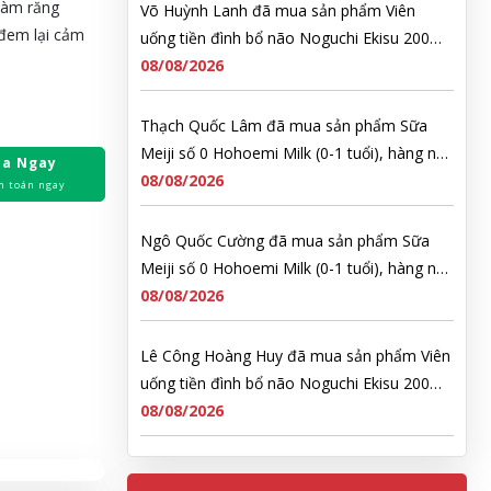
hàm răng
Võ Huỳnh Lanh đã mua sản phẩm Viên
 đem lại cảm
uống tiền đình bổ não Noguchi Ekisu 200
Viên
08/08/2026
Thạch Quốc Lâm đã mua sản phẩm Sữa
Meiji số 0 Hohoemi Milk (0-1 tuổi), hàng nội
a Ngay
địa Nhật (hộp thiếc 800g)
08/08/2026
h toán ngay
Ngô Quốc Cường đã mua sản phẩm Sữa
Meiji số 0 Hohoemi Milk (0-1 tuổi), hàng nội
địa Nhật (hộp thiếc 800g)
08/08/2026
Lê Công Hoàng Huy đã mua sản phẩm Viên
uống tiền đình bổ não Noguchi Ekisu 200
Viên
08/08/2026
Hoàng Nhật Nam đã mua sản phẩm Sữa