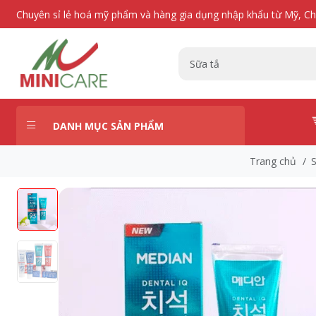
Chuyên sỉ lẻ hoá mỹ phẩm và hàng gia dụng nhập khẩu từ Mỹ, C
DANH MỤC SẢN PHẨM
Trang chủ
/