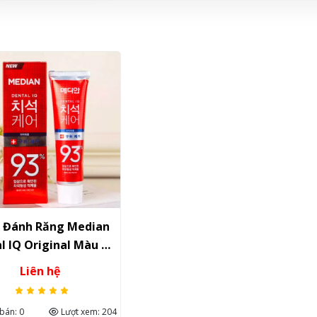
 Đánh Răng Median
l IQ Original Màu Đỏ
120g
Liên hệ
bán: 0
Lượt xem: 204