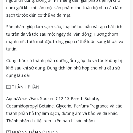
người tin dùng. Dòng 5-in-1 mang đến giải pháp tiện lợi cho
nam giới khi chỉ cần một sản phẩm cho toàn bộ nhu cầu làm
sạch từ tóc đến cơ thể và da mặt.
Sản phẩm giúp làm sạch sâu, loại bỏ bụi bẩn và tạp chất tích
tụ trên da và tóc sau một ngày dài vận động. Hương thơm
mạnh mẽ, tươi mát đặc trưng giúp cơ thể luôn sảng khoái và
tự tin.
Công thức có thành phần dưỡng ẩm giúp da và tóc không bị
khô sau khi sử dụng. Dung tích lớn phù hợp cho nhu cầu sử
dụng lâu dài.
3️⃣ THÀNH PHẦN
Aqua/Water/Eau, Sodium C12-13 Pareth Sulfate,
Cocamidopropyl Betaine, Glycerin, Parfum/Fragrance và các
thành phần hỗ trợ làm sạch, dưỡng ẩm và bảo vệ da khác.
Thành phần chi tiết xem trên bao bì sản phẩm.
4️⃣ HƯỚNG DẪN SỬ DỤNG