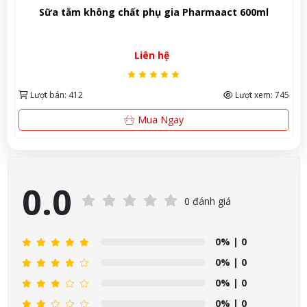
ml
Xà phòng tắm trắng Kao White 130g – Trải nghiệm 
da sạch mịn và ngát hương hoa từ Nhật Bản
35,000đ
xem: 745
Lượt bán: 617
Lượt xem: 
Xem Ngay
0.0
0 đánh giá
0%
| 0
0%
| 0
0%
| 0
0%
| 0