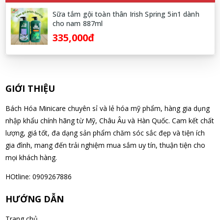
Soap dạng túi 400ml Nhật Bản
Sữa tắm gội toàn thân Irish Spring 5in1 dành
07/08/2026
cho nam 887ml
335,000đ
Võ Thị Thanh Tươi đã mua sản phẩm Men Vi Sinh BioGaia
Nhật Bản lọ 5ml cho trẻ Sơ Sinh
07/08/2026
GIỚI THIỆU
Đặng Hòa Khánh Yên đã mua sản phẩm Men Vi Sinh BioGaia
Bách Hóa Minicare chuyên sỉ và lẻ hóa mỹ phẩm, hàng gia dụng
Nhật Bản lọ 5ml cho trẻ Sơ Sinh
nhập khẩu chính hãng từ Mỹ, Châu Âu và Hàn Quốc. Cam kết chất
07/08/2026
lượng, giá tốt, đa dạng sản phẩm chăm sóc sắc đẹp và tiện ích
gia đình, mang đến trải nghiệm mua sắm uy tín, thuận tiện cho
Nguyễn Văn Cảnh đã mua sản phẩm Sữa Meiji số 0 Hohoemi
mọi khách hàng.
Milk (0-1 tuổi), hàng nội địa Nhật (hộp thiếc 800g)
HOtline: 0909267886
07/08/2026
HƯỚNG DẪN
Nguyễn Anh Khương đã mua sản phẩm Viên uống tiền đình bổ
não Noguchi Ekisu 200 Viên
Trang chủ