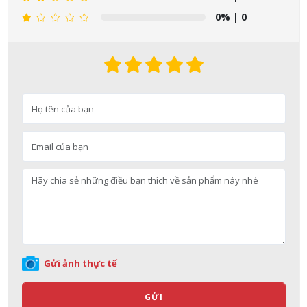
0%
| 0
Nguyễn Nhật Quang đã mua sản phẩm Sữa tắm Pigeon Baby
Soap dạng túi 400ml Nhật Bản
07/08/2026
Gửi ảnh thực tế
Võ Thị Thanh Tươi đã mua sản phẩm Men Vi Sinh BioGaia
Nhật Bản lọ 5ml cho trẻ Sơ Sinh
GỬI
07/08/2026