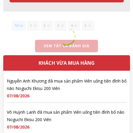
Đặng Hòa Khánh Yên đã mua sản phẩm Men Vi Sinh BioGaia
Nhật Bản lọ 5ml cho trẻ Sơ Sinh
Tất cả
1
2
3
4
5
07/08/2026
XEM TẤT CẢ ĐÁNH GIÁ
Nguyễn Văn Cảnh đã mua sản phẩm Sữa Meiji số 0 Hohoemi
Milk (0-1 tuổi), hàng nội địa Nhật (hộp thiếc 800g)
07/08/2026
KHÁCH VỪA MUA HÀNG
Nguyễn Anh Khương đã mua sản phẩm Viên uống tiền đình bổ
não Noguchi Ekisu 200 Viên
07/08/2026
Võ Huỳnh Lanh đã mua sản phẩm Viên uống tiền đình bổ não
Noguchi Ekisu 200 Viên
07/08/2026