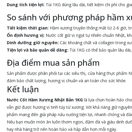
Dung tích tiện lợi:
Túi 1KG dùng lâu dài, tiết kiệm chi phí cho gi
So sánh với phương pháp hầm x
Tiết kiệm thời gian:
Hầm xương truyền thống mất từ 2-6 giờ, tro
Ổn định hương vị:
Nước cốt giữ vị ngọt tự nhiên chuẩn Nhật, k
Dinh dưỡng giữ nguyên:
Các khoáng chất và collagen trong xư
Tiện lợi và bảo quản dễ dàng:
Túi 1KG có thể bảo quản lâu dài,
Địa điểm mua sản phẩm
Sản phẩm được phân phối tại các siêu thị, cửa hàng thực phẩm N
đảm bảo chất lượng, hương vị chuẩn và an toàn cho sức khỏe.
Kết luận
Nước Cốt Hầm Xương Nhật Bản 1KG
là lựa chọn hoàn hảo cho 
vẫn giữ được hương vị tinh túy từ xương. Với khả năng giữ nguyên
phẩm mang đến giải pháp nấu nướng tiện lợi, nhanh chóng và đả
Nếu bạn muốn món ăn luôn thơm ngon, đậm đà và giàu dinh dư
hay nhà hàng trở nên hoàn hảo và hấp dẫn hơn mỗi ngày.