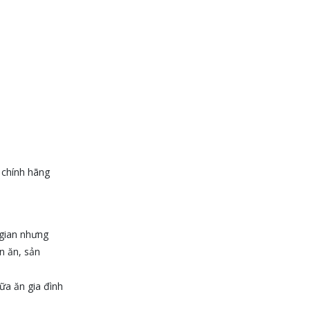
 chính hãng
 gian nhưng
n ăn, sản
bữa ăn gia đình