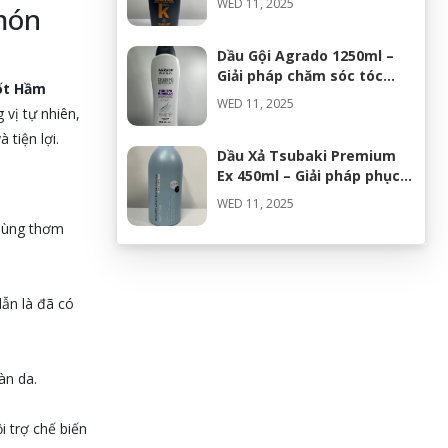
WED 11, 2025
món
Dầu Gội Agrado 1250ml –
Giải pháp chăm sóc tóc
ốt Hầm
toàn diện
WED 11, 2025
 vị tự nhiên,
tiện lợi.
Dầu Xả Tsubaki Premium
Ex 450ml – Giải pháp phục
hồi tóc chuyên sâu
WED 11, 2025
 dùng thơm
Dầu Xả Tsubaki Premium
Ex 450ml – Giải pháp phục
hồi tóc hư tổn chuyên sâu
ẫn là đã có
WED 11, 2025
Pocari Sweat H/5 Gói – Giải
pháp bù nước và điện giải
àn da.
hiệu quả
WED 11, 2025
 trợ chế biến