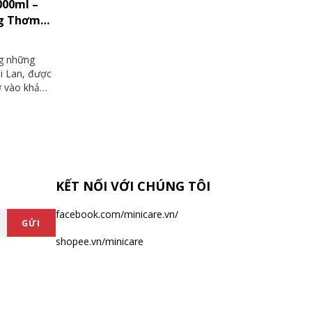
000ml –
ng Thơm
ng những
ái Lan, được
ờ vào khả
hương thơm
0ml, sản
a phù hợp
Dnee mang
 màu xanh,
t mùi
KẾT NỐI VỚI CHÚNG TÔI
u, đáp ứng
facebook.com/minicare.vn/
GỬI
shopee.vn/minicare