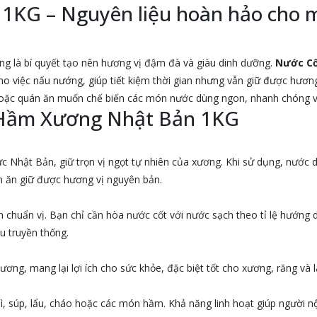
1KG – Nguyên liệu hoàn hảo cho 
 là bí quyết tạo nên hương vị đậm đà và giàu dinh dưỡng.
Nước C
ho việc nấu nướng, giúp tiết kiệm thời gian nhưng vẫn giữ được hương
hoặc quán ăn muốn chế biến các món nước dùng ngon, nhanh chóng và 
t Hầm Xương Nhật Bản 1KG
c Nhật Bản, giữ trọn vị ngọt tự nhiên của xương. Khi sử dụng, nước
 ăn giữ được hương vị nguyên bản.
huẩn vị. Bạn chỉ cần hòa nước cốt với nước sạch theo tỉ lệ hướng d
u truyền thống.
ơng, mang lại lợi ích cho sức khỏe, đặc biệt tốt cho xương, răng và l
súp, lẩu, cháo hoặc các món hầm. Khả năng linh hoạt giúp người nội