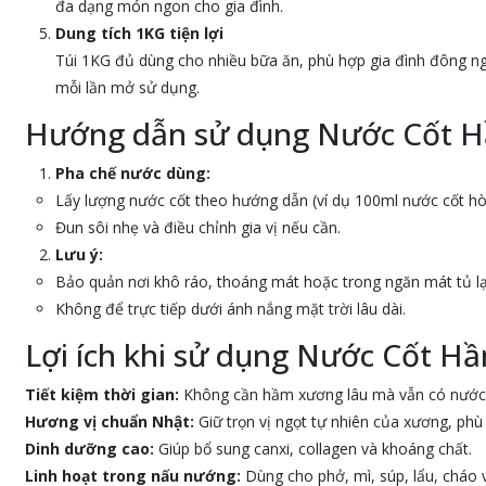
đa dạng món ngon cho gia đình.
Dung tích 1KG tiện lợi
Túi 1KG đủ dùng cho nhiều bữa ăn, phù hợp gia đình đông n
mỗi lần mở sử dụng.
Hướng dẫn sử dụng Nước Cốt 
Pha chế nước dùng:
Lấy lượng nước cốt theo hướng dẫn (ví dụ 100ml nước cốt h
Đun sôi nhẹ và điều chỉnh gia vị nếu cần.
Lưu ý:
Bảo quản nơi khô ráo, thoáng mát hoặc trong ngăn mát tủ lạ
Không để trực tiếp dưới ánh nắng mặt trời lâu dài.
Lợi ích khi sử dụng Nước Cốt 
Tiết kiệm thời gian:
Không cần hầm xương lâu mà vẫn có nước
Hương vị chuẩn Nhật:
Giữ trọn vị ngọt tự nhiên của xương, phù
Dinh dưỡng cao:
Giúp bổ sung canxi, collagen và khoáng chất.
Linh hoạt trong nấu nướng:
Dùng cho phở, mì, súp, lẩu, cháo