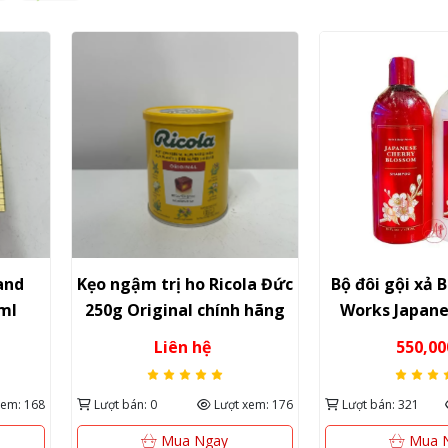
cola Đức
Bộ đôi gội xả Bath & Body
Bún gạo lứ
nh hãng
Works Japanese Cherry
Nuts Talk 5
Blossom 473ml – Suối
Cao 
550,000đ
52,
nguồn dưỡng chất và
hương hoa thanh khiết từ
ợt xem: 176
Lượt bán: 321
Lượt xem: 690
Lượt bán: 0
Mỹ
Mua Ngay
Mu