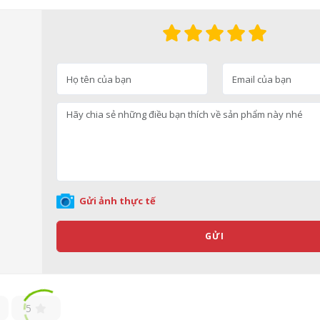
Gửi ảnh thực tế
GỬI
5