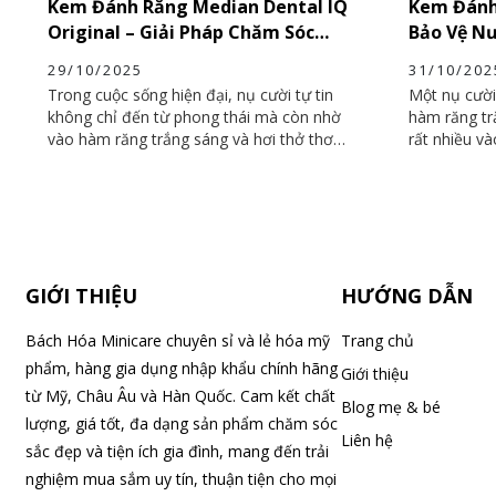
Kem Đánh Răng Median Dental IQ
Kem Đánh
Original – Giải Pháp Chăm Sóc
Bảo Vệ N
Răng Miệng Toàn Diện
Ngọc) – G
29/10/2025
31/10/202
Nướu Toà
Trong cuộc sống hiện đại, nụ cười tự tin
Một nụ cười
không chỉ đến từ phong thái mà còn nhờ
hàm răng tr
vào hàm răng trắng sáng và hơi thở thơm
rất nhiều v
mát. Một trong những sản phẩm chăm
đang tìm ki
sóc răng miệng nổi bật được người tiêu
sạch răng, 
dùng Việt yêu thích hiện nay là Kem đánh
viêm, thì K
răng Median Dental IQ Original – thương
IQ Bảo Vệ 
hiệu nổi tiếng đến từ Hàn Quốc. Với công
chính là lự
thức khoa học tiên tiến, sản phẩm không
sản phẩm c
GIỚI THIỆU
HƯỚNG DẪN
chỉ giúp làm sạch răng hiệu quả mà còn
nghiên cứu 
bảo vệ nướu, phòng ngừa sâu răng và
nướu nhạy 
mang lại cảm giác sảng khoái mỗi ngày.
ngày cho mọi
Bách Hóa Minicare chuyên sỉ và lẻ hóa mỹ
Trang chủ
phẩm, hàng gia dụng nhập khẩu chính hãng
Giới thiệu
từ Mỹ, Châu Âu và Hàn Quốc. Cam kết chất
Blog mẹ & bé
lượng, giá tốt, đa dạng sản phẩm chăm sóc
Liên hệ
sắc đẹp và tiện ích gia đình, mang đến trải
nghiệm mua sắm uy tín, thuận tiện cho mọi