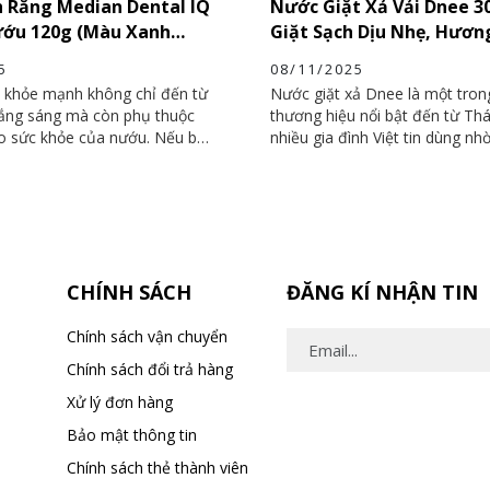
 Răng Median Dental IQ
Nước Giặt Xả Vải Dnee 3
ướu 120g (Màu Xanh
Giặt Sạch Dịu Nhẹ, Hươ
iải Pháp Chăm Sóc Răng
Lưu Lâu Cả Ngày
5
08/11/2025
n Diện
 khỏe mạnh không chỉ đến từ
Nước giặt xả Dnee là một tro
ắng sáng mà còn phụ thuộc
thương hiệu nổi bật đến từ Th
ào sức khỏe của nướu. Nếu bạn
nhiều gia đình Việt tin dùng nh
ếm một sản phẩm giúp làm
năng giặt sạch nhẹ nhàng và 
bảo vệ nướu và ngăn ngừa
dịu mát. Với dung tích lớn 300
em đánh răng Median Dental
phẩm vừa tiết kiệm chi phí, vừ
Nướu 120g (màu xanh ngọc)
cho cả giặt tay và giặt máy. 
a chọn hoàn hảo. Đây là dòng
đến ba lựa chọn phổ biến gồm
ao cấp đến từ Hàn Quốc, được
tím và hồng, mỗi loại mang mộ
CHÍNH SÁCH
ĐĂNG KÍ NHẬN TIN
đặc biệt để chăm sóc răng
hương và công dụng khác nha
cảm, phù hợp sử dụng hằng
đa dạng nhu cầu người dùng.
 lứa tuổi.
Chính sách vận chuyển
Chính sách đổi trả hàng
Xử lý đơn hàng
Bảo mật thông tin
Chính sách thẻ thành viên