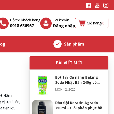
Hỗ trợ khách hàng
Tài khoản
Giỏ hàng(
0
)
0918 636967
Đăng nhập
log
Sản phẩm
BÀI VIẾT MỚI
Bột tẩy đa năng Baking
Soda Nhật Bản 240g có
thật sự hiệu quả
MON 12, 2025
ốt Hầm
 vị tự nhiên,
Dầu Gội Keratin Agrado
750ml – Giải pháp phục hồi
tiện lợi.
tóc hư tổn chuyên sâu