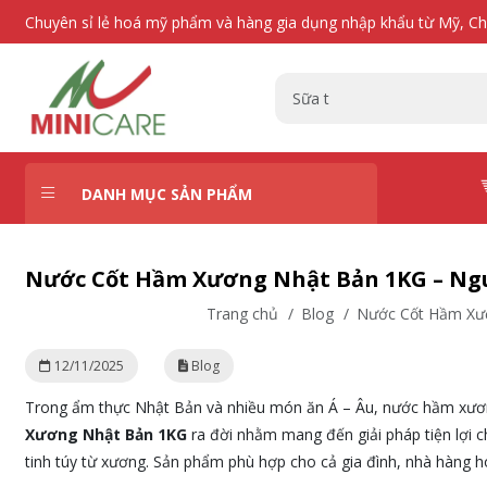
Chuyên sỉ lẻ hoá mỹ phẩm và hàng gia dụng nhập khẩu từ Mỹ, C
DANH MỤC SẢN PHẨM
Nước Cốt Hầm Xương Nhật Bản 1KG – Ngu
Trang chủ
/
Blog
/
Nước Cốt Hầm Xươ
12/11/2025
Blog
Trong ẩm thực Nhật Bản và nhiều món ăn Á – Âu, nước hầm xương
Xương Nhật Bản 1KG
ra đời nhằm mang đến giải pháp tiện lợi c
tinh túy từ xương. Sản phẩm phù hợp cho cả gia đình, nhà hàng 