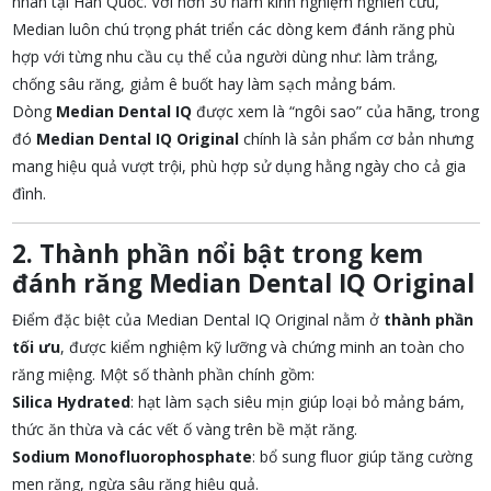
nhân tại Hàn Quốc. Với hơn 30 năm kinh nghiệm nghiên cứu,
Median luôn chú trọng phát triển các dòng kem đánh răng phù
hợp với từng nhu cầu cụ thể của người dùng như: làm trắng,
chống sâu răng, giảm ê buốt hay làm sạch mảng bám.
Dòng
Median Dental IQ
được xem là “ngôi sao” của hãng, trong
đó
Median Dental IQ Original
chính là sản phẩm cơ bản nhưng
mang hiệu quả vượt trội, phù hợp sử dụng hằng ngày cho cả gia
đình.
2. Thành phần nổi bật trong kem
đánh răng Median Dental IQ Original
Điểm đặc biệt của Median Dental IQ Original nằm ở
thành phần
tối ưu
, được kiểm nghiệm kỹ lưỡng và chứng minh an toàn cho
răng miệng. Một số thành phần chính gồm:
Silica Hydrated
: hạt làm sạch siêu mịn giúp loại bỏ mảng bám,
thức ăn thừa và các vết ố vàng trên bề mặt răng.
Sodium Monofluorophosphate
: bổ sung fluor giúp tăng cường
men răng, ngừa sâu răng hiệu quả.