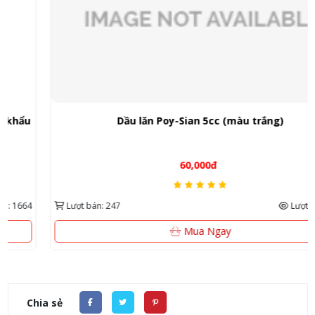
Dầu lăn Poy-Sian 5cc (màu trắng)
60,000đ
Lượt bán: 247
Lượt xem: 682
Mua Ngay
Chia sẻ