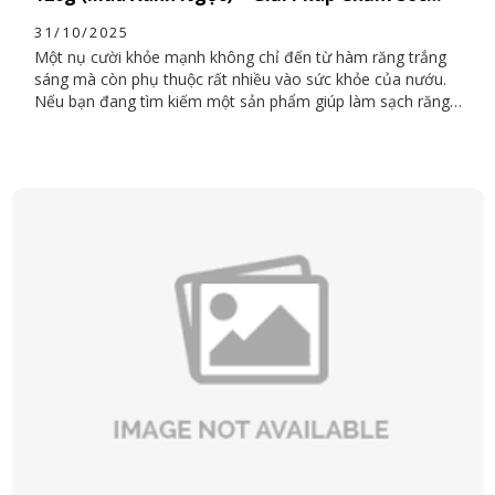
Răng Nướu Toàn Diện
31/10/2025
Một nụ cười khỏe mạnh không chỉ đến từ hàm răng trắng
sáng mà còn phụ thuộc rất nhiều vào sức khỏe của nướu.
Nếu bạn đang tìm kiếm một sản phẩm giúp làm sạch răng,
bảo vệ nướu và ngăn ngừa viêm, thì Kem đánh răng
Median Dental IQ Bảo Vệ Nướu 120g (màu xanh ngọc)
chính là lựa chọn hoàn hảo. Đây là dòng sản phẩm cao cấp
đến từ Hàn Quốc, được nghiên cứu đặc biệt để chăm sóc
răng nướu nhạy cảm, phù hợp sử dụng hằng ngày cho mọi
lứa tuổi.