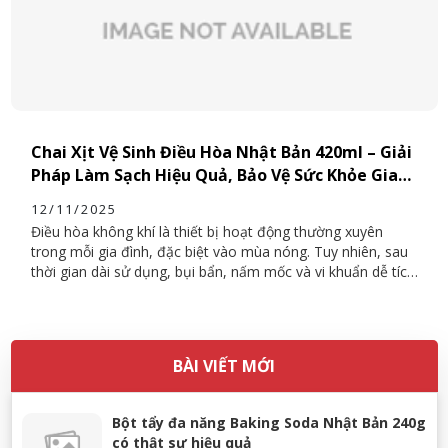
Chai Xịt Vệ Sinh Điều Hòa Nhật Bản 420ml – Giải
Pháp Làm Sạch Hiệu Quả, Bảo Vệ Sức Khỏe Gia
Đình
12/11/2025
Điều hòa không khí là thiết bị hoạt động thường xuyên
trong mỗi gia đình, đặc biệt vào mùa nóng. Tuy nhiên, sau
thời gian dài sử dụng, bụi bẩn, nấm mốc và vi khuẩn dễ tích
tụ bên trong dàn lạnh, gây mùi khó chịu và ảnh hưởng đến
sức khỏe. Để giải quyết vấn đề này, chai xịt vệ sinh điều
hòa Nhật Bản 420ml ra đời, mang đến giải pháp làm sạch –
khử khuẩn – khử mùi toàn diện mà không cần tháo máy.
BÀI VIẾT MỚI
Bột tẩy đa năng Baking Soda Nhật Bản 240g
có thật sự hiệu quả