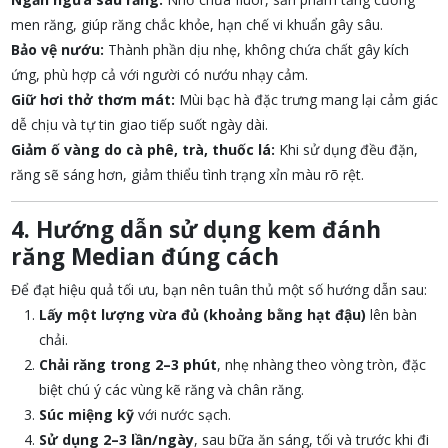
men răng, giúp răng chắc khỏe, hạn chế vi khuẩn gây sâu.
Bảo vệ nướu:
Thành phần dịu nhẹ, không chứa chất gây kích
ứng, phù hợp cả với người có nướu nhạy cảm.
Giữ hơi thở thơm mát:
Mùi bạc hà đặc trưng mang lại cảm giác
dễ chịu và tự tin giao tiếp suốt ngày dài.
Giảm ố vàng do cà phê, trà, thuốc lá:
Khi sử dụng đều đặn,
răng sẽ sáng hơn, giảm thiểu tình trạng xỉn màu rõ rệt.
4. Hướng dẫn sử dụng kem đánh
răng Median đúng cách
Để đạt hiệu quả tối ưu, bạn nên tuân thủ một số hướng dẫn sau:
Lấy một lượng vừa đủ (khoảng bằng hạt đậu)
lên bàn
chải.
Chải răng trong 2–3 phút
, nhẹ nhàng theo vòng tròn, đặc
biệt chú ý các vùng kẽ răng và chân răng.
Súc miệng kỹ
với nước sạch.
Sử dụng 2–3 lần/ngày
, sau bữa ăn sáng, tối và trước khi đi