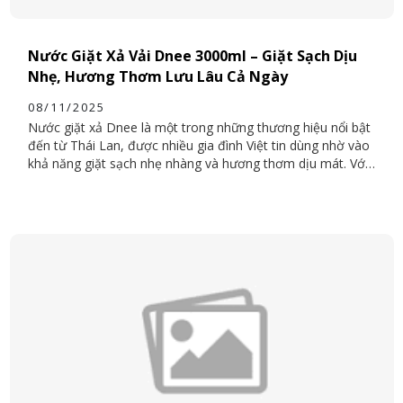
Nước Giặt Xả Vải Dnee 3000ml – Giặt Sạch Dịu
Nhẹ, Hương Thơm Lưu Lâu Cả Ngày
08/11/2025
Nước giặt xả Dnee là một trong những thương hiệu nổi bật
đến từ Thái Lan, được nhiều gia đình Việt tin dùng nhờ vào
khả năng giặt sạch nhẹ nhàng và hương thơm dịu mát. Với
dung tích lớn 3000ml, sản phẩm vừa tiết kiệm chi phí, vừa
phù hợp cho cả giặt tay và giặt máy. Dnee mang đến ba lựa
chọn phổ biến gồm màu xanh, tím và hồng, mỗi loại mang
một mùi hương và công dụng khác nhau, đáp ứng đa dạng
nhu cầu người dùng.