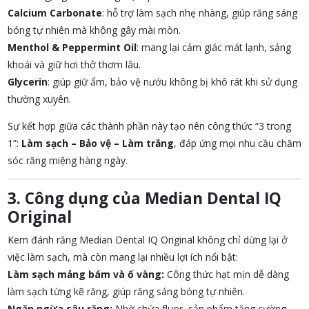
Calcium Carbonate
: hỗ trợ làm sạch nhẹ nhàng, giúp răng sáng
bóng tự nhiên mà không gây mài mòn.
Menthol & Peppermint Oil
: mang lại cảm giác mát lạnh, sảng
khoái và giữ hơi thở thơm lâu.
Glycerin
: giúp giữ ẩm, bảo vệ nướu không bị khô rát khi sử dụng
thường xuyên.
Sự kết hợp giữa các thành phần này tạo nên công thức “3 trong
1”:
Làm sạch – Bảo vệ – Làm trắng
, đáp ứng mọi nhu cầu chăm
sóc răng miệng hàng ngày.
3. Công dụng của Median Dental IQ
Original
Kem đánh răng Median Dental IQ Original không chỉ dừng lại ở
việc làm sạch, mà còn mang lại nhiều lợi ích nổi bật:
Làm sạch mảng bám và ố vàng:
Công thức hạt mịn dễ dàng
làm sạch từng kẽ răng, giúp răng sáng bóng tự nhiên.
Ngăn ngừa sâu răng:
Nhờ chứa fluor, sản phẩm tăng cường