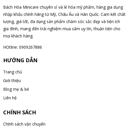
Bách Hóa Minicare chuyên sỉ và lẻ hóa mỹ phẩm, hàng gia dụng
Pocari Sweat H/5 Gói – Giải pháp bù nước
và điện giải hiệu quả
nhập khẩu chính hãng từ Mỹ, Châu Âu và Hàn Quốc. Cam kết chất
lượng, giá tốt, đa dạng sản phẩm chăm sóc sắc đẹp và tiện ích
WED 11, 2025
gia đình, mang đến trải nghiệm mua sắm uy tín, thuận tiện cho
mọi khách hàng.
Nước Cốt Hầm Xương Nhật Bản 1KG –
Nguyên liệu hoàn hảo cho món ngon
HOtline: 0909267886
WED 11, 2025
HƯỚNG DẪN
Kem đánh răng muối Sunstar 170g Nhật
Bản - Bảo vệ nướu
Trang chủ
WED 11, 2025
Giới thiệu
Blog mẹ & bé
Kem Đánh Răng Median Dental IQ Bảo Vệ
Liên hệ
Nướu 120g – Giải pháp chăm sóc nướu
hoàn hảo
WED 11, 2025
CHÍNH SÁCH
Kem Đánh Răng Aquafresh Triple
Chính sách vận chuyển
Protection 140g – Bảo vệ răng miệng toàn