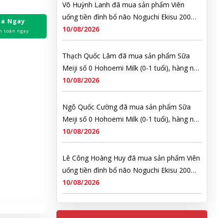
Võ Huỳnh Lanh đã mua sản phẩm Viên
uống tiền đình bổ não Noguchi Ekisu 200
a Ngay
Viên
10/08/2026
h toán ngay
Thạch Quốc Lâm đã mua sản phẩm Sữa
Meiji số 0 Hohoemi Milk (0-1 tuổi), hàng nội
địa Nhật (hộp thiếc 800g)
10/08/2026
Ngô Quốc Cường đã mua sản phẩm Sữa
Meiji số 0 Hohoemi Milk (0-1 tuổi), hàng nội
địa Nhật (hộp thiếc 800g)
10/08/2026
Lê Công Hoàng Huy đã mua sản phẩm Viên
uống tiền đình bổ não Noguchi Ekisu 200
Viên
10/08/2026
Hoàng Nhật Nam đã mua sản phẩm Sữa