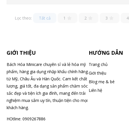
Lọc theo:
Tất cả
1
2
3
4
GIỚI THIỆU
HƯỚNG DẪN
Bách Hóa Minicare chuyên sỉ và lẻ hóa mỹ
Trang chủ
phẩm, hàng gia dụng nhập khẩu chính hãng
Giới thiệu
từ Mỹ, Châu Âu và Hàn Quốc. Cam kết chất
Blog mẹ & bé
lượng, giá tốt, đa dạng sản phẩm chăm sóc
Liên hệ
sắc đẹp và tiện ích gia đình, mang đến trải
nghiệm mua sắm uy tín, thuận tiện cho mọi
khách hàng.
HOtline: 0909267886