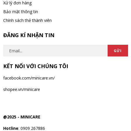
Xử lý đơn hàng
06/08/2026
Bảo mật thông tin
Chính sách thẻ thành viên
ĐĂNG KÍ NHẬN TIN
GỬI
KẾT NỐI VỚI CHÚNG TÔI
facebook.com/minicare.vn/
shopee.vn/minicare
@2025 -
MINICARE
Hotline
: 0909 267886