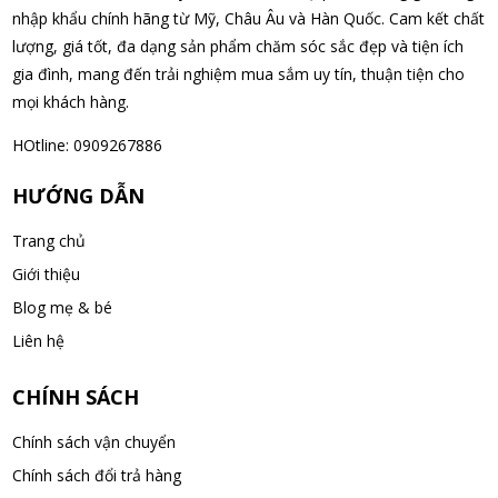
não Noguchi Ekisu 200 Viên
nhập khẩu chính hãng từ Mỹ, Châu Âu và Hàn Quốc. Cam kết chất
06/08/2026
lượng, giá tốt, đa dạng sản phẩm chăm sóc sắc đẹp và tiện ích
gia đình, mang đến trải nghiệm mua sắm uy tín, thuận tiện cho
mọi khách hàng.
Hoàng Nhật Nam đã mua sản phẩm Sữa tắm Pigeon Baby
Soap dạng túi 400ml Nhật Bản
HOtline: 0909267886
06/08/2026
HƯỚNG DẪN
Nguyễn Nhật Quang đã mua sản phẩm Sữa tắm Pigeon Baby
Trang chủ
Soap dạng túi 400ml Nhật Bản
Giới thiệu
06/08/2026
Blog mẹ & bé
Võ Thị Thanh Tươi đã mua sản phẩm Men Vi Sinh BioGaia
Liên hệ
Nhật Bản lọ 5ml cho trẻ Sơ Sinh
06/08/2026
CHÍNH SÁCH
Chính sách vận chuyển
Đặng Hòa Khánh Yên đã mua sản phẩm Men Vi Sinh BioGaia
Chính sách đổi trả hàng
Nhật Bản lọ 5ml cho trẻ Sơ Sinh