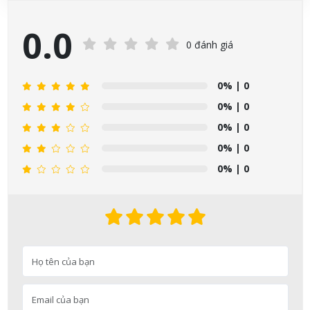
Nhật Bản lọ 5ml cho trẻ Sơ Sinh
0.0
06/08/2026
0 đánh giá
Đặng Hòa Khánh Yên đã mua sản phẩm Men Vi Sinh BioGaia
0%
| 0
Nhật Bản lọ 5ml cho trẻ Sơ Sinh
06/08/2026
0%
| 0
0%
| 0
Nguyễn Văn Cảnh đã mua sản phẩm Sữa Meiji số 0 Hohoemi
0%
| 0
Milk (0-1 tuổi), hàng nội địa Nhật (hộp thiếc 800g)
0%
| 0
06/08/2026
Nguyễn Anh Khương đã mua sản phẩm Viên uống tiền đình bổ
não Noguchi Ekisu 200 Viên
06/08/2026
Võ Huỳnh Lanh đã mua sản phẩm Viên uống tiền đình bổ não
Noguchi Ekisu 200 Viên