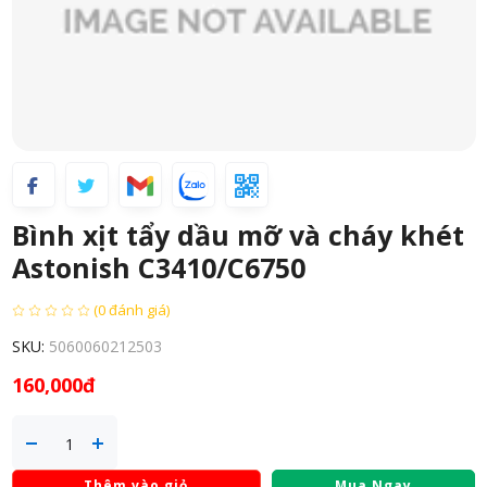
Bình xịt tẩy dầu mỡ và cháy khét
Astonish C3410/C6750
(0 đánh giá)
SKU:
5060060212503
160,000đ
Thêm vào giỏ
Mua Ngay