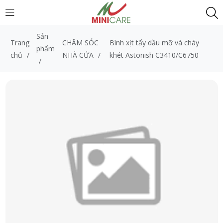
Sản
Trang
CHĂM SÓC
Bình xịt tẩy dầu mỡ và cháy
phẩm
chủ
/
NHÀ CỬA
/
khét Astonish C3410/C6750
/