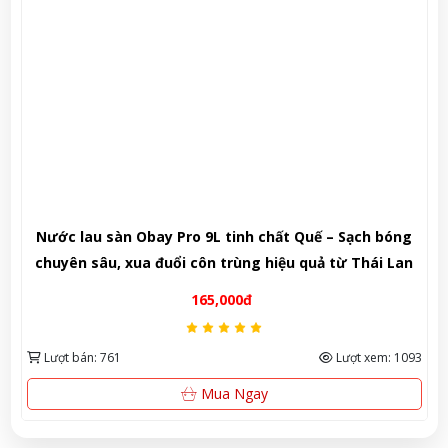
Nước lau sàn Obay Pro 9L tinh chất Quế – Sạch bóng
chuyên sâu, xua đuổi côn trùng hiệu quả từ Thái Lan
165,000đ
Nguyễn Nhật Quang đã mua sản phẩm Sữa tắm Pigeon Baby
Lượt bán: 761
Lượt xem: 1093
Soap dạng túi 400ml Nhật Bản
06/08/2026
Mua Ngay
Võ Thị Thanh Tươi đã mua sản phẩm Men Vi Sinh BioGaia