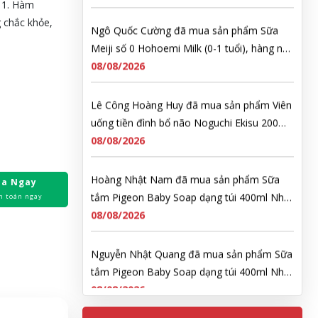
 1. Hàm
Ngô Quốc Cường đã mua sản phẩm Sữa
g chắc khỏe,
Meiji số 0 Hohoemi Milk (0-1 tuổi), hàng nội
địa Nhật (hộp thiếc 800g)
08/08/2026
Lê Công Hoàng Huy đã mua sản phẩm Viên
uống tiền đình bổ não Noguchi Ekisu 200
Viên
08/08/2026
Hoàng Nhật Nam đã mua sản phẩm Sữa
tắm Pigeon Baby Soap dạng túi 400ml Nhật
a Ngay
Bản
08/08/2026
h toán ngay
Nguyễn Nhật Quang đã mua sản phẩm Sữa
tắm Pigeon Baby Soap dạng túi 400ml Nhật
Bản
08/08/2026
Võ Thị Thanh Tươi đã mua sản phẩm Men