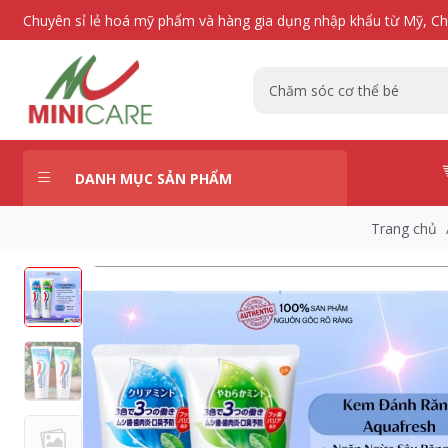
Chuyên sỉ lẻ hoá mỹ phẩm và hàng gia dụng nhập khẩu từ Mỹ, C
DANH MỤC SẢN PHẨM
Trang chủ