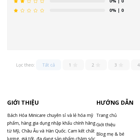
0%
| 0
0%
| 0
Lọc theo:
Tất cả
1
2
3
4
GIỚI THIỆU
HƯỚNG DẪN
Bách Hóa Minicare chuyên sỉ và lẻ hóa mỹ
Trang chủ
phẩm, hàng gia dụng nhập khẩu chính hãng
Giới thiệu
từ Mỹ, Châu Âu và Hàn Quốc. Cam kết chất
Blog mẹ & bé
lượng, giá tốt, đa dạng sản phẩm chăm sóc