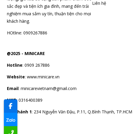
Liên hệ
sắc đẹp và tiện ích gia đình, mang đến trải
nghiệm mua sắm uy tín, thuận tiện cho mọi
khách hàng.
HOtline: 0909267886
@2025 -
MINICARE
Hotline
: 0909 267886
Website
: www.minicare.vn
Email
:
minicarevietnam@gmail.com
MST:
0316400389
Chi nhánh 1
: 234 Nguyễn Văn Đậu, P.11, Q.Bình Thạnh, TP.HCM