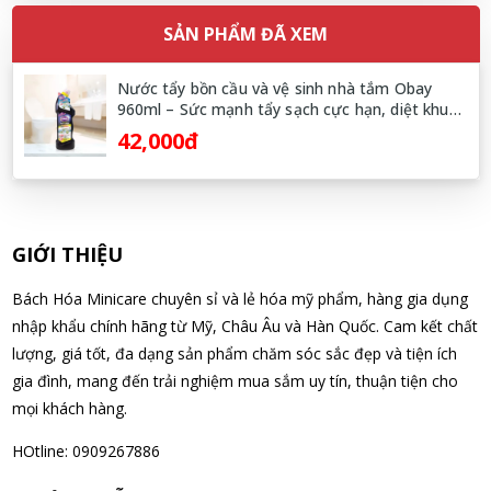
09/08/2026
SẢN PHẨM ĐÃ XEM
Võ Thị Thanh Tươi đã mua sản phẩm Men Vi Sinh BioGaia
Nước tẩy bồn cầu và vệ sinh nhà tắm Obay
960ml – Sức mạnh tẩy sạch cực hạn, diệt khuẩn
Nhật Bản lọ 5ml cho trẻ Sơ Sinh
chuyên sâu từ Thái Lan
42,000đ
09/08/2026
Đặng Hòa Khánh Yên đã mua sản phẩm Men Vi Sinh BioGaia
Nhật Bản lọ 5ml cho trẻ Sơ Sinh
09/08/2026
GIỚI THIỆU
Bách Hóa Minicare chuyên sỉ và lẻ hóa mỹ phẩm, hàng gia dụng
Nguyễn Văn Cảnh đã mua sản phẩm Sữa Meiji số 0 Hohoemi
nhập khẩu chính hãng từ Mỹ, Châu Âu và Hàn Quốc. Cam kết chất
Milk (0-1 tuổi), hàng nội địa Nhật (hộp thiếc 800g)
lượng, giá tốt, đa dạng sản phẩm chăm sóc sắc đẹp và tiện ích
09/08/2026
gia đình, mang đến trải nghiệm mua sắm uy tín, thuận tiện cho
mọi khách hàng.
Nguyễn Anh Khương đã mua sản phẩm Viên uống tiền đình bổ
HOtline: 0909267886
não Noguchi Ekisu 200 Viên
09/08/2026