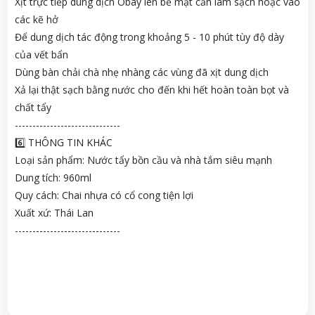
Xịt trực tiếp dung dịch Obay lên bề mặt cần làm sạch hoặc vào
các kẽ hở
Để dung dịch tác động trong khoảng 5 - 10 phút tùy độ dày
của vết bẩn
Dùng bàn chải chà nhẹ nhàng các vùng đã xịt dung dịch
Xả lại thật sạch bằng nước cho đến khi hết hoàn toàn bọt và
chất tẩy
------------------------------
6️⃣ THÔNG TIN KHÁC
Loại sản phẩm: Nước tẩy bồn cầu và nhà tắm siêu mạnh
Dung tích: 960ml
Quy cách: Chai nhựa có cổ cong tiện lợi
Xuất xứ: Thái Lan
------------------------------