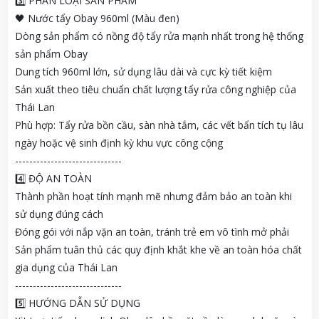
3️⃣ PHÂN LOẠI SẢN PHẨM
🖤 Nước tẩy Obay 960ml (Màu đen)
Dòng sản phẩm có nồng độ tẩy rửa mạnh nhất trong hệ thống
sản phẩm Obay
Dung tích 960ml lớn, sử dụng lâu dài và cực kỳ tiết kiệm
Sản xuất theo tiêu chuẩn chất lượng tẩy rửa công nghiệp của
Thái Lan
Phù hợp: Tẩy rửa bồn cầu, sàn nhà tắm, các vết bẩn tích tụ lâu
ngày hoặc vệ sinh định kỳ khu vực công cộng
------------------------------
4️⃣ ĐỘ AN TOÀN
Thành phần hoạt tính mạnh mẽ nhưng đảm bảo an toàn khi
sử dụng đúng cách
Đóng gói với nắp vặn an toàn, tránh trẻ em vô tình mở phải
Sản phẩm tuân thủ các quy định khắt khe về an toàn hóa chất
gia dụng của Thái Lan
------------------------------
5️⃣ HƯỚNG DẪN SỬ DỤNG