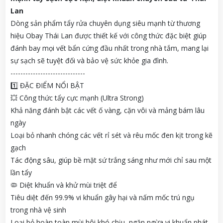
Lan
Dòng sản phẩm tẩy rửa chuyên dụng siêu mạnh từ thương
hiệu Obay Thái Lan được thiết kế với công thức đặc biệt giúp
đánh bay mọi vết bẩn cứng đầu nhất trong nhà tắm, mang lại
sự sạch sẽ tuyệt đối và bảo vệ sức khỏe gia đình.
------------------------------
1️⃣ ĐẶC ĐIỂM NỔI BẬT
💥 Công thức tẩy cực mạnh (Ultra Strong)
Khả năng đánh bật các vết ố vàng, cặn vôi và mảng bám lâu
ngày
Loại bỏ nhanh chóng các vết rỉ sét và rêu mốc đen kịt trong kẽ
gạch
Tác động sâu, giúp bề mặt sứ trắng sáng như mới chỉ sau một
lần tẩy
🦠 Diệt khuẩn và khử mùi triệt để
Tiêu diệt đến 99.9% vi khuẩn gây hại và nấm mốc trú ngụ
trong nhà vệ sinh
Loại bỏ hoàn toàn mùi hôi khó chịu, ngăn ngừa vi khuẩn phát