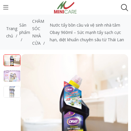
CHĂM
Sản
Nước tẩy bồn cầu và vệ sinh nhà tắm
Trang
SÓC
phẩm
Obay 960ml – Sức mạnh tẩy sạch cực
chủ
/
NHÀ
/
hạn, diệt khuẩn chuyên sâu từ Thái Lan
CỬA
/