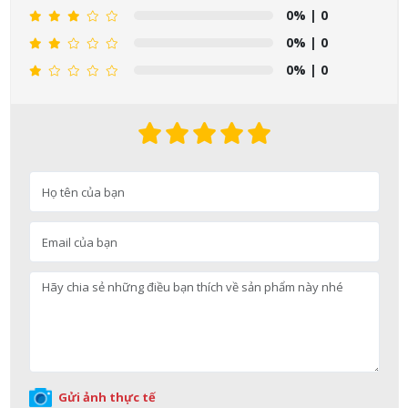
0%
| 0
0%
| 0
0%
| 0
Nguyễn Nhật Quang đã mua sản phẩm Sữa tắm Pigeon Baby
Soap dạng túi 400ml Nhật Bản
09/08/2026
Võ Thị Thanh Tươi đã mua sản phẩm Men Vi Sinh BioGaia
Nhật Bản lọ 5ml cho trẻ Sơ Sinh
09/08/2026
Gửi ảnh thực tế