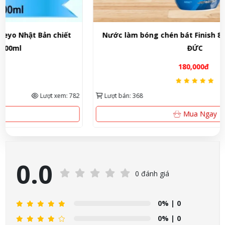
Nước làm bóng chén bát Finish 800ml - NHẬP KHẨU
ĐỨC
180,000đ
Lượt bán: 368
Lượt xem: 667
Mua Ngay
0.0
0 đánh giá
0%
| 0
0%
| 0