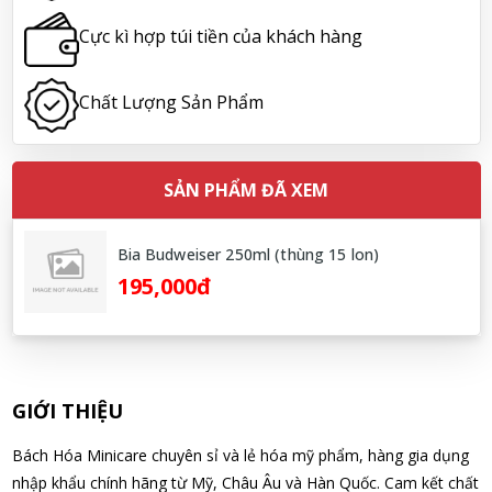
não Noguchi Ekisu 200 Viên
Cực kì hợp túi tiền của khách hàng
08/08/2026
Chất Lượng Sản Phẩm
Hoàng Nhật Nam đã mua sản phẩm Sữa tắm Pigeon Baby
Soap dạng túi 400ml Nhật Bản
08/08/2026
SẢN PHẨM ĐÃ XEM
Nguyễn Nhật Quang đã mua sản phẩm Sữa tắm Pigeon Baby
Soap dạng túi 400ml Nhật Bản
Bia Budweiser 250ml (thùng 15 lon)
08/08/2026
195,000đ
Võ Thị Thanh Tươi đã mua sản phẩm Men Vi Sinh BioGaia
Nhật Bản lọ 5ml cho trẻ Sơ Sinh
08/08/2026
GIỚI THIỆU
Đặng Hòa Khánh Yên đã mua sản phẩm Men Vi Sinh BioGaia
Bách Hóa Minicare chuyên sỉ và lẻ hóa mỹ phẩm, hàng gia dụng
Nhật Bản lọ 5ml cho trẻ Sơ Sinh
nhập khẩu chính hãng từ Mỹ, Châu Âu và Hàn Quốc. Cam kết chất