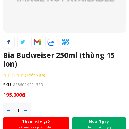
Bia Budweiser 250ml (thùng 15
lon)
(0 đánh giá)
SKU:
8936094291555
195,000đ
Thêm vào giỏ
Mua Ngay
và mua sản phẩm khác
Thanh toán ngay