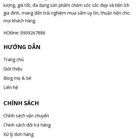
08/08/2026
lượng, giá tốt, đa dạng sản phẩm chăm sóc sắc đẹp và tiện ích
gia đình, mang đến trải nghiệm mua sắm uy tín, thuận tiện cho
mọi khách hàng.
Nguyễn Văn Cảnh đã mua sản phẩm Sữa Meiji số 0 Hohoemi
Milk (0-1 tuổi), hàng nội địa Nhật (hộp thiếc 800g)
HOtline: 0909267886
08/08/2026
HƯỚNG DẪN
Nguyễn Anh Khương đã mua sản phẩm Viên uống tiền đình bổ
Trang chủ
não Noguchi Ekisu 200 Viên
Giới thiệu
08/08/2026
Blog mẹ & bé
Võ Huỳnh Lanh đã mua sản phẩm Viên uống tiền đình bổ não
Liên hệ
Noguchi Ekisu 200 Viên
08/08/2026
CHÍNH SÁCH
Chính sách vận chuyển
Thạch Quốc Lâm đã mua sản phẩm Sữa Meiji số 0 Hohoemi
Chính sách đổi trả hàng
Milk (0-1 tuổi), hàng nội địa Nhật (hộp thiếc 800g)
Xử lý đơn hàng
08/08/2026