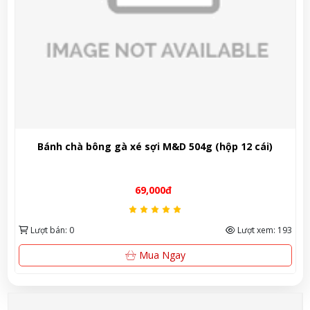
 bông gà xé sợi M&D 504g (hộp 12 cái)
Kẹo gum không
chăm sóc răng 
69,000đ
Lượt xem: 193
Lượt bán: 231
Mua Ngay