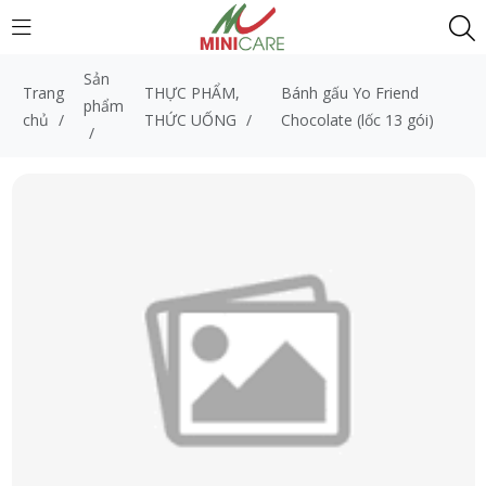
Sản
Trang
THỰC PHẨM,
Bánh gấu Yo Friend
phẩm
chủ
/
THỨC UỐNG
/
Chocolate (lốc 13 gói)
/