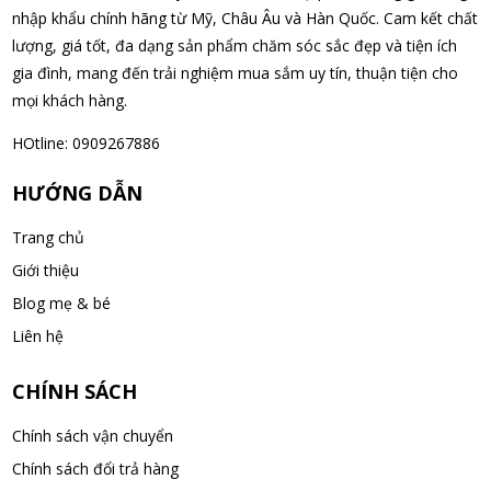
Nhật Bản lọ 5ml cho trẻ Sơ Sinh
nhập khẩu chính hãng từ Mỹ, Châu Âu và Hàn Quốc. Cam kết chất
08/08/2026
lượng, giá tốt, đa dạng sản phẩm chăm sóc sắc đẹp và tiện ích
gia đình, mang đến trải nghiệm mua sắm uy tín, thuận tiện cho
mọi khách hàng.
Nguyễn Văn Cảnh đã mua sản phẩm Sữa Meiji số 0 Hohoemi
Milk (0-1 tuổi), hàng nội địa Nhật (hộp thiếc 800g)
HOtline: 0909267886
08/08/2026
HƯỚNG DẪN
Nguyễn Anh Khương đã mua sản phẩm Viên uống tiền đình bổ
Trang chủ
não Noguchi Ekisu 200 Viên
Giới thiệu
08/08/2026
Blog mẹ & bé
Võ Huỳnh Lanh đã mua sản phẩm Viên uống tiền đình bổ não
Liên hệ
Noguchi Ekisu 200 Viên
08/08/2026
CHÍNH SÁCH
Chính sách vận chuyển
Thạch Quốc Lâm đã mua sản phẩm Sữa Meiji số 0 Hohoemi
Chính sách đổi trả hàng
Milk (0-1 tuổi), hàng nội địa Nhật (hộp thiếc 800g)