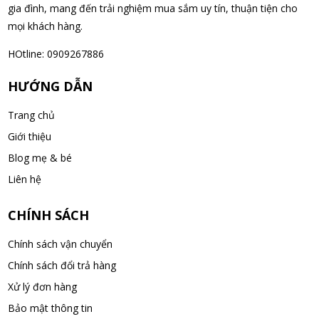
gia đình, mang đến trải nghiệm mua sắm uy tín, thuận tiện cho
mọi khách hàng.
Nguyễn Văn Cảnh đã mua sản phẩm Sữa Meiji số 0 Hohoemi
Milk (0-1 tuổi), hàng nội địa Nhật (hộp thiếc 800g)
HOtline: 0909267886
09/08/2026
HƯỚNG DẪN
Nguyễn Anh Khương đã mua sản phẩm Viên uống tiền đình bổ
Trang chủ
não Noguchi Ekisu 200 Viên
Giới thiệu
09/08/2026
Blog mẹ & bé
Võ Huỳnh Lanh đã mua sản phẩm Viên uống tiền đình bổ não
Liên hệ
Noguchi Ekisu 200 Viên
09/08/2026
CHÍNH SÁCH
Chính sách vận chuyển
Thạch Quốc Lâm đã mua sản phẩm Sữa Meiji số 0 Hohoemi
Chính sách đổi trả hàng
Milk (0-1 tuổi), hàng nội địa Nhật (hộp thiếc 800g)
Xử lý đơn hàng
09/08/2026
Bảo mật thông tin