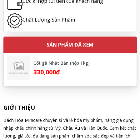
Cực kì hợp túi tiền của khách hàng
09/08/2026
Chất Lượng Sản Phẩm
Hoàng Nhật Nam đã mua sản phẩm Sữa tắm Pigeon Baby
Soap dạng túi 400ml Nhật Bản
09/08/2026
SẢN PHẨM ĐÃ XEM
Nguyễn Nhật Quang đã mua sản phẩm Sữa tắm Pigeon Baby
Soap dạng túi 400ml Nhật Bản
Cốt gà Nhật Bản (hộp 1kg)
09/08/2026
330,000đ
Võ Thị Thanh Tươi đã mua sản phẩm Men Vi Sinh BioGaia
Nhật Bản lọ 5ml cho trẻ Sơ Sinh
09/08/2026
GIỚI THIỆU
Đặng Hòa Khánh Yên đã mua sản phẩm Men Vi Sinh BioGaia
Bách Hóa Minicare chuyên sỉ và lẻ hóa mỹ phẩm, hàng gia dụng
Nhật Bản lọ 5ml cho trẻ Sơ Sinh
nhập khẩu chính hãng từ Mỹ, Châu Âu và Hàn Quốc. Cam kết chất
09/08/2026
lượng, giá tốt, đa dạng sản phẩm chăm sóc sắc đẹp và tiện ích