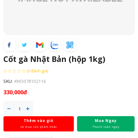
Cốt gà Nhật Bản (hộp 1kg)
(0 đánh giá)
SKU:
4965078102116
330,000đ
Thêm vào giỏ
Mua Ngay
và mua sản phẩm khác
Thanh toán ngay