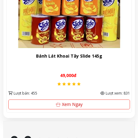
y Slide 145g
Cá hộp 3 cô gái Thái L
đ
20,000đ
Lượt xem: 831
Lượt bán: 231
gay
Mua Nga