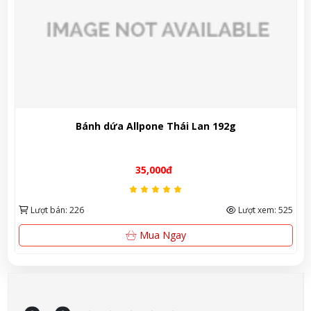
Bánh dứa Allpone Thái Lan 192g
Bi
35,000đ
: 226
Lượt xem: 525
Lượt bán: 93
Mua Ngay