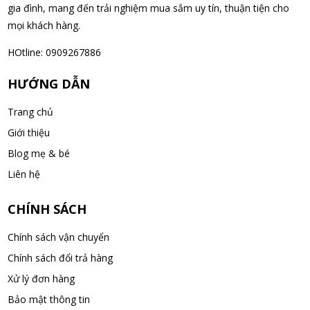
gia đình, mang đến trải nghiệm mua sắm uy tín, thuận tiện cho
mọi khách hàng.
Nguyễn Văn Cảnh đã mua sản phẩm Sữa Meiji số 0 Hohoemi
Milk (0-1 tuổi), hàng nội địa Nhật (hộp thiếc 800g)
HOtline: 0909267886
06/08/2026
HƯỚNG DẪN
Nguyễn Anh Khương đã mua sản phẩm Viên uống tiền đình bổ
Trang chủ
não Noguchi Ekisu 200 Viên
Giới thiệu
06/08/2026
Blog mẹ & bé
Võ Huỳnh Lanh đã mua sản phẩm Viên uống tiền đình bổ não
Liên hệ
Noguchi Ekisu 200 Viên
06/08/2026
CHÍNH SÁCH
Chính sách vận chuyển
Thạch Quốc Lâm đã mua sản phẩm Sữa Meiji số 0 Hohoemi
Chính sách đổi trả hàng
Milk (0-1 tuổi), hàng nội địa Nhật (hộp thiếc 800g)
Xử lý đơn hàng
06/08/2026
Bảo mật thông tin