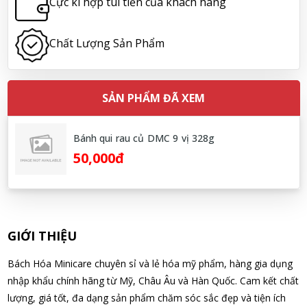
Cực kì hợp túi tiền của khách hàng
06/08/2026
Chất Lượng Sản Phẩm
Hoàng Nhật Nam đã mua sản phẩm Sữa tắm Pigeon Baby
Soap dạng túi 400ml Nhật Bản
06/08/2026
SẢN PHẨM ĐÃ XEM
Nguyễn Nhật Quang đã mua sản phẩm Sữa tắm Pigeon Baby
Soap dạng túi 400ml Nhật Bản
Bánh qui rau củ DMC 9 vị 328g
06/08/2026
50,000đ
Võ Thị Thanh Tươi đã mua sản phẩm Men Vi Sinh BioGaia
Nhật Bản lọ 5ml cho trẻ Sơ Sinh
06/08/2026
GIỚI THIỆU
Đặng Hòa Khánh Yên đã mua sản phẩm Men Vi Sinh BioGaia
Bách Hóa Minicare chuyên sỉ và lẻ hóa mỹ phẩm, hàng gia dụng
Nhật Bản lọ 5ml cho trẻ Sơ Sinh
nhập khẩu chính hãng từ Mỹ, Châu Âu và Hàn Quốc. Cam kết chất
06/08/2026
lượng, giá tốt, đa dạng sản phẩm chăm sóc sắc đẹp và tiện ích