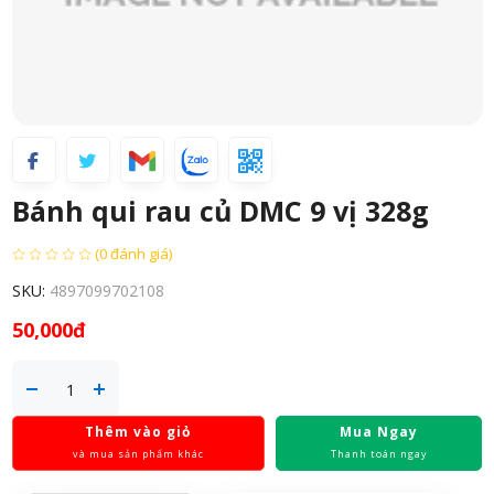
Bánh qui rau củ DMC 9 vị 328g
(0 đánh giá)
SKU:
4897099702108
50,000đ
Thêm vào giỏ
Mua Ngay
và mua sản phẩm khác
Thanh toán ngay