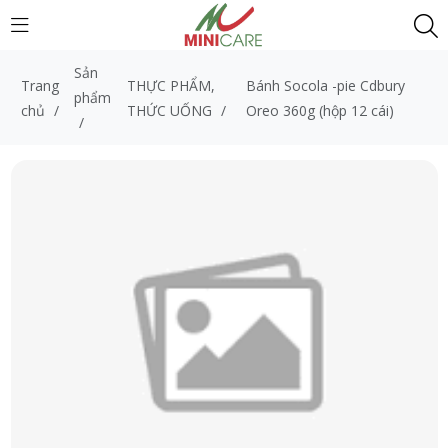
Sản
Trang
THỰC PHẨM,
Bánh Socola -pie Cdbury
phẩm
chủ
/
THỨC UỐNG
/
Oreo 360g (hộp 12 cái)
/