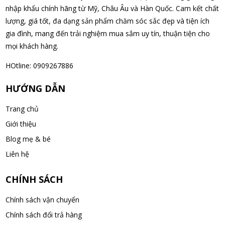
Nhật Bản lọ 5ml cho trẻ Sơ Sinh
nhập khẩu chính hãng từ Mỹ, Châu Âu và Hàn Quốc. Cam kết chất
07/08/2026
lượng, giá tốt, đa dạng sản phẩm chăm sóc sắc đẹp và tiện ích
gia đình, mang đến trải nghiệm mua sắm uy tín, thuận tiện cho
mọi khách hàng.
Nguyễn Văn Cảnh đã mua sản phẩm Sữa Meiji số 0 Hohoemi
Milk (0-1 tuổi), hàng nội địa Nhật (hộp thiếc 800g)
HOtline: 0909267886
07/08/2026
HƯỚNG DẪN
Nguyễn Anh Khương đã mua sản phẩm Viên uống tiền đình bổ
Trang chủ
não Noguchi Ekisu 200 Viên
Giới thiệu
07/08/2026
Blog mẹ & bé
Võ Huỳnh Lanh đã mua sản phẩm Viên uống tiền đình bổ não
Liên hệ
Noguchi Ekisu 200 Viên
07/08/2026
CHÍNH SÁCH
Chính sách vận chuyển
Thạch Quốc Lâm đã mua sản phẩm Sữa Meiji số 0 Hohoemi
Chính sách đổi trả hàng
Milk (0-1 tuổi), hàng nội địa Nhật (hộp thiếc 800g)