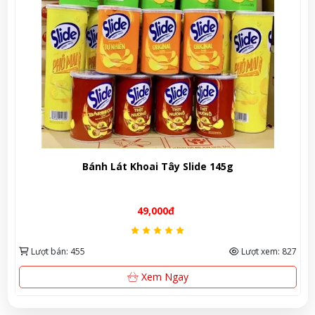
át Khoai Tây Slide 145g
Bia Coro
49,000đ
Lượt xem: 827
Lượt bán: 579
Xem Ngay