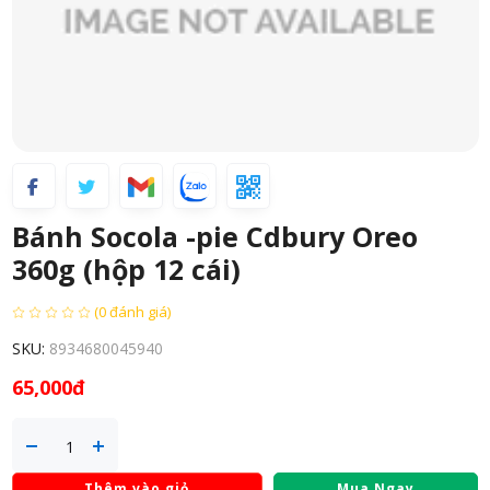
Bánh Socola -pie Cdbury Oreo
360g (hộp 12 cái)
(0 đánh giá)
SKU:
8934680045940
65,000đ
Thêm vào giỏ
Mua Ngay