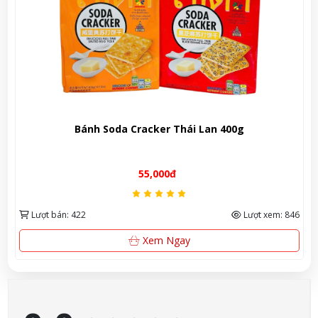
cker Thái Lan 400g
Bánh dứa Allpon
5,000đ
35,0
Lượt xem: 846
Lượt bán: 226
em Ngay
Mua