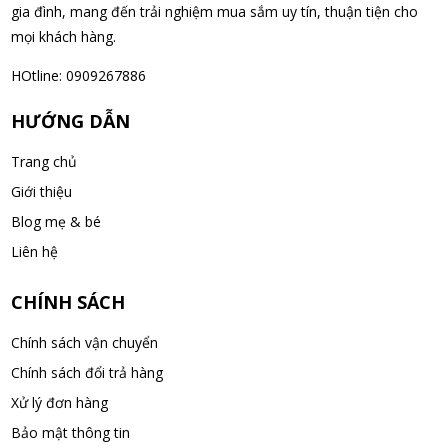
gia đình, mang đến trải nghiệm mua sắm uy tín, thuận tiện cho
mọi khách hàng.
Nguyễn Văn Cảnh đã mua sản phẩm Sữa Meiji số 0 Hohoemi
Milk (0-1 tuổi), hàng nội địa Nhật (hộp thiếc 800g)
HOtline: 0909267886
09/08/2026
HƯỚNG DẪN
Nguyễn Anh Khương đã mua sản phẩm Viên uống tiền đình bổ
Trang chủ
não Noguchi Ekisu 200 Viên
Giới thiệu
09/08/2026
Blog mẹ & bé
Võ Huỳnh Lanh đã mua sản phẩm Viên uống tiền đình bổ não
Liên hệ
Noguchi Ekisu 200 Viên
09/08/2026
CHÍNH SÁCH
Chính sách vận chuyển
Thạch Quốc Lâm đã mua sản phẩm Sữa Meiji số 0 Hohoemi
Chính sách đổi trả hàng
Milk (0-1 tuổi), hàng nội địa Nhật (hộp thiếc 800g)
Xử lý đơn hàng
09/08/2026
Bảo mật thông tin