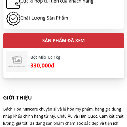
Cực kì hợp túi tiền của khách hàng
09/08/2026
Chất Lượng Sản Phẩm
Hoàng Nhật Nam đã mua sản phẩm Sữa tắm Pigeon Baby
Soap dạng túi 400ml Nhật Bản
09/08/2026
SẢN PHẨM ĐÃ XEM
Nguyễn Nhật Quang đã mua sản phẩm Sữa tắm Pigeon Baby
Soap dạng túi 400ml Nhật Bản
Bột Milo Úc 1kg
09/08/2026
330,000đ
Võ Thị Thanh Tươi đã mua sản phẩm Men Vi Sinh BioGaia
Nhật Bản lọ 5ml cho trẻ Sơ Sinh
09/08/2026
GIỚI THIỆU
Đặng Hòa Khánh Yên đã mua sản phẩm Men Vi Sinh BioGaia
Bách Hóa Minicare chuyên sỉ và lẻ hóa mỹ phẩm, hàng gia dụng
Nhật Bản lọ 5ml cho trẻ Sơ Sinh
nhập khẩu chính hãng từ Mỹ, Châu Âu và Hàn Quốc. Cam kết chất
09/08/2026
lượng, giá tốt, đa dạng sản phẩm chăm sóc sắc đẹp và tiện ích