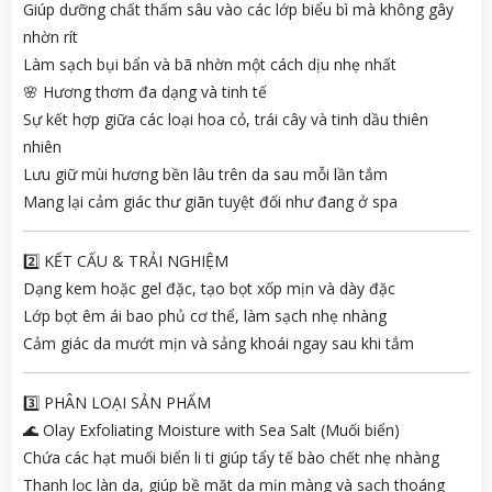
Giúp dưỡng chất thấm sâu vào các lớp biểu bì mà không gây
nhờn rít
Làm sạch bụi bẩn và bã nhờn một cách dịu nhẹ nhất
🌸 Hương thơm đa dạng và tinh tế
Sự kết hợp giữa các loại hoa cỏ, trái cây và tinh dầu thiên
nhiên
Lưu giữ mùi hương bền lâu trên da sau mỗi lần tắm
Mang lại cảm giác thư giãn tuyệt đối như đang ở spa
2️⃣ KẾT CẤU & TRẢI NGHIỆM
Dạng kem hoặc gel đặc, tạo bọt xốp mịn và dày đặc
Lớp bọt êm ái bao phủ cơ thể, làm sạch nhẹ nhàng
Cảm giác da mướt mịn và sảng khoái ngay sau khi tắm
3️⃣ PHÂN LOẠI SẢN PHẨM
🌊 Olay Exfoliating Moisture with Sea Salt (Muối biển)
Chứa các hạt muối biển li ti giúp tẩy tế bào chết nhẹ nhàng
Thanh lọc làn da, giúp bề mặt da mịn màng và sạch thoáng