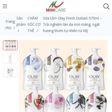
Sản
CHĂM
Sữa tắm Olay Fresh Outlast 975ml –
Trang
phẩm
SÓC CƠ
Trải nghiệm làn da mịn màng, ngát
chủ
/
/
THỂ
/
hương thơm tự nhiên từ Mỹ