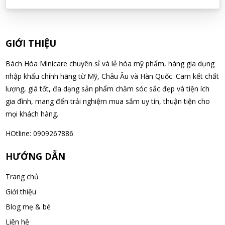
08/08/2026
Đặng Hòa Khánh Yên đã mua sản phẩm Men Vi Sinh BioGaia
GIỚI THIỆU
Nhật Bản lọ 5ml cho trẻ Sơ Sinh
08/08/2026
Bách Hóa Minicare chuyên sỉ và lẻ hóa mỹ phẩm, hàng gia dụng
nhập khẩu chính hãng từ Mỹ, Châu Âu và Hàn Quốc. Cam kết chất
lượng, giá tốt, đa dạng sản phẩm chăm sóc sắc đẹp và tiện ích
Nguyễn Văn Cảnh đã mua sản phẩm Sữa Meiji số 0 Hohoemi
gia đình, mang đến trải nghiệm mua sắm uy tín, thuận tiện cho
Milk (0-1 tuổi), hàng nội địa Nhật (hộp thiếc 800g)
mọi khách hàng.
08/08/2026
HOtline: 0909267886
Nguyễn Anh Khương đã mua sản phẩm Viên uống tiền đình bổ
HƯỚNG DẪN
não Noguchi Ekisu 200 Viên
08/08/2026
Trang chủ
Giới thiệu
Võ Huỳnh Lanh đã mua sản phẩm Viên uống tiền đình bổ não
Blog mẹ & bé
Noguchi Ekisu 200 Viên
08/08/2026
Liên hệ