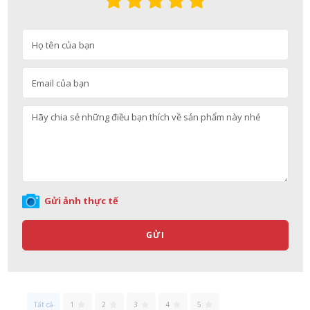
Nguyễn Nhật Quang đã mua sản phẩm Sữa tắm Pigeon Baby
Soap dạng túi 400ml Nhật Bản
08/08/2026
Võ Thị Thanh Tươi đã mua sản phẩm Men Vi Sinh BioGaia
Nhật Bản lọ 5ml cho trẻ Sơ Sinh
Gửi ảnh thực tế
08/08/2026
GỬI
Đặng Hòa Khánh Yên đã mua sản phẩm Men Vi Sinh BioGaia
Nhật Bản lọ 5ml cho trẻ Sơ Sinh
08/08/2026
Tất cả
1
2
3
4
5