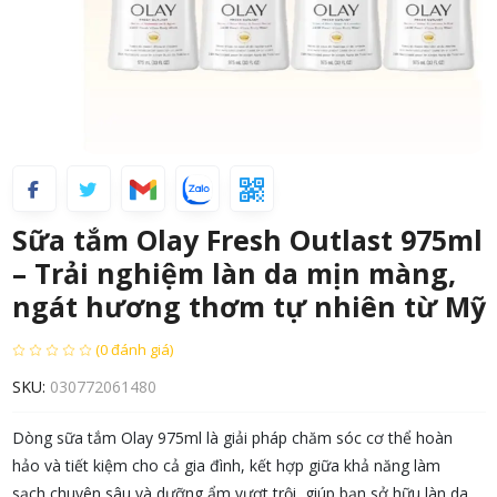
Sữa tắm Olay Fresh Outlast 975ml
– Trải nghiệm làn da mịn màng,
ngát hương thơm tự nhiên từ Mỹ
(0 đánh giá)
SKU:
030772061480
Dòng sữa tắm Olay 975ml là giải pháp chăm sóc cơ thể hoàn
hảo và tiết kiệm cho cả gia đình, kết hợp giữa khả năng làm
sạch chuyên sâu và dưỡng ẩm vượt trội, giúp bạn sở hữu làn da