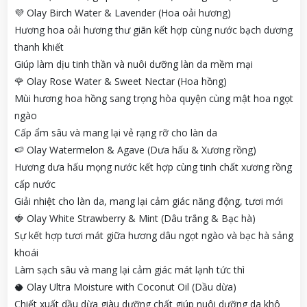
💜 Olay Birch Water & Lavender (Hoa oải hương)
Hương hoa oải hương thư giãn kết hợp cùng nước bạch dương
thanh khiết
Giúp làm dịu tinh thần và nuôi dưỡng làn da mềm mại
🌹 Olay Rose Water & Sweet Nectar (Hoa hồng)
Mùi hương hoa hồng sang trọng hòa quyện cùng mật hoa ngọt
ngào
Cấp ẩm sâu và mang lại vẻ rạng rỡ cho làn da
🍉 Olay Watermelon & Agave (Dưa hấu & Xương rồng)
Hương dưa hấu mọng nước kết hợp cùng tinh chất xương rồng
cấp nước
Giải nhiệt cho làn da, mang lại cảm giác năng động, tươi mới
🍓 Olay White Strawberry & Mint (Dâu trắng & Bạc hà)
Sự kết hợp tươi mát giữa hương dâu ngọt ngào và bạc hà sảng
khoái
Làm sạch sâu và mang lại cảm giác mát lạnh tức thì
🥥 Olay Ultra Moisture with Coconut Oil (Dầu dừa)
Chiết xuất dầu dừa giàu dưỡng chất giúp nuôi dưỡng da khô