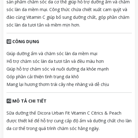
sản
phẩm
chăm
sóc
da
cơ
thể
giúp
hỗ
trợ
dưỡng
ẩm
và
chăm
sóc
làn
da
mềm
mại.
Công
thức
chứa
chiết
xuất
cam
quýt
và
đào
cùng
Vitamin
C
giúp
bổ
sung
dưỡng
chất,
góp
phần
chăm
sóc
làn
da
tươi
tắn
và
mềm
mịn
hơn.
1️⃣
CÔNG
DỤNG
Giúp
dưỡng
ẩm
và
chăm
sóc
làn
da
mềm
mại
Hỗ
trợ
chăm
sóc
làn
da
tươi
tắn
và
đều
màu
hơn
Giúp
hỗ
trợ
chăm
sóc
và
nuôi
dưỡng
da
khỏe
mạnh
Góp
phần
cải
thiện
tình
trạng
da
khô
Mang
lại
hương
thơm
trái
cây
nhẹ
nhàng
và
dễ
chịu
2️⃣
MÔ
TẢ
CHI
TIẾT
Sữa
dưỡng
thể
Dicora
Urban
Fit
Vitamin
C
Citrics &
Peach
được
thiết
kế
để
hỗ
trợ
cung
cấp
độ
ẩm
và
dưỡng
chất
cho
làn
da
cơ
thể
trong
quá
trình
chăm
sóc
hằng
ngày.