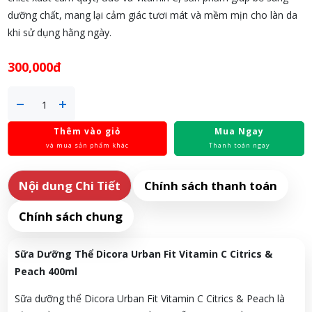
dưỡng
chất,
mang
lại
cảm
giác
tươi
mát
và
mềm
mịn
cho
làn
da
khi
sử
dụng
hằng
ngày.
300,000đ
Thêm vào giỏ
Mua Ngay
và mua sản phẩm khác
Thanh toán ngay
Nội dung Chi Tiết
Chính sách thanh toán
Chính sách chung
Sữa
Dưỡng
Thể
Dicora
Urban
Fit
Vitamin
C
Citrics &
Peach
400ml
Sữa
dưỡng
thể
Dicora
Urban
Fit
Vitamin
C
Citrics &
Peach
là