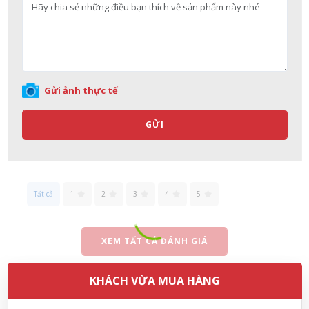
Soap dạng túi 400ml Nhật Bản
07/08/2026
Võ Thị Thanh Tươi đã mua sản phẩm Men Vi Sinh BioGaia
Nhật Bản lọ 5ml cho trẻ Sơ Sinh
Gửi ảnh thực tế
07/08/2026
GỬI
Đặng Hòa Khánh Yên đã mua sản phẩm Men Vi Sinh BioGaia
Nhật Bản lọ 5ml cho trẻ Sơ Sinh
07/08/2026
Tất cả
1
2
3
4
5
Nguyễn Văn Cảnh đã mua sản phẩm Sữa Meiji số 0 Hohoemi
Milk (0-1 tuổi), hàng nội địa Nhật (hộp thiếc 800g)
XEM TẤT CẢ ĐÁNH GIÁ
07/08/2026
KHÁCH VỪA MUA HÀNG
Nguyễn Anh Khương đã mua sản phẩm Viên uống tiền đình bổ
não Noguchi Ekisu 200 Viên