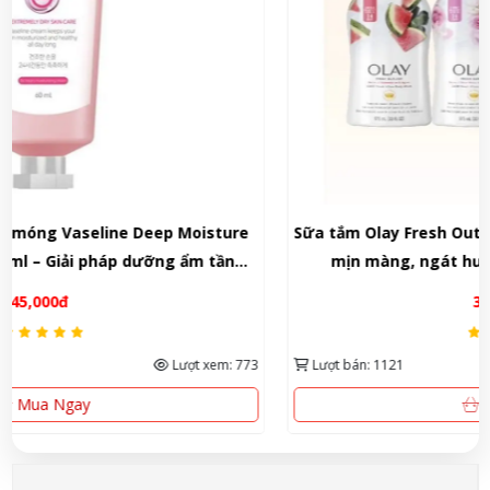
Sữa tắm Olay Fresh Outlast 975ml – Trải nghiệm làn da
mịn màng, ngát hương thơm tự nhiên từ Mỹ
320,000đ
Lượt bán: 1121
Lượt xem: 1924
Xem Ngay