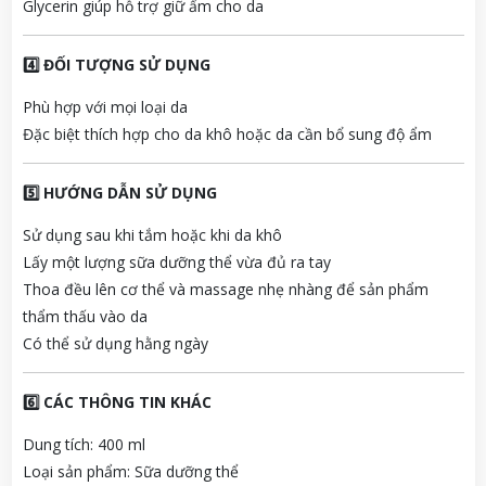
Glycerin
giúp
hỗ
trợ
giữ
ẩm
cho
da
4️⃣
ĐỐI
TƯỢNG
SỬ
DỤNG
Phù
hợp
với
mọi
loại
da
Đặc
biệt
thích
hợp
cho
da
khô
hoặc
da
cần
bổ
sung
độ
ẩm
5️⃣
HƯỚNG
DẪN
SỬ
DỤNG
Sử
dụng
sau
khi
tắm
hoặc
khi
da
khô
Lấy
một
lượng
sữa
dưỡng
thể
vừa
đủ
ra
tay
Thoa
đều
lên
cơ
thể
và
massage
nhẹ
nhàng
để
sản
phẩm
thẩm
thấu
vào
da
Có
thể
sử
dụng
hằng
ngày
6️⃣
CÁC
THÔNG
TIN
KHÁC
Dung
tích:
400
ml
Loại
sản
phẩm:
Sữa
dưỡng
thể