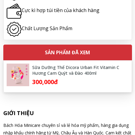
Cực kì hợp túi tiền của khách hàng
Hoàng Nhật Nam đã mua sản phẩm Sữa tắm Pigeon Baby
Soap dạng túi 400ml Nhật Bản
07/08/2026
Chất Lượng Sản Phẩm
Nguyễn Nhật Quang đã mua sản phẩm Sữa tắm Pigeon Baby
Soap dạng túi 400ml Nhật Bản
SẢN PHẨM ĐÃ XEM
07/08/2026
Sữa Dưỡng Thể Dicora Urban Fit Vitamin C
Hương Cam Quýt và Đào 400ml
Võ Thị Thanh Tươi đã mua sản phẩm Men Vi Sinh BioGaia
300,000đ
Nhật Bản lọ 5ml cho trẻ Sơ Sinh
07/08/2026
Đặng Hòa Khánh Yên đã mua sản phẩm Men Vi Sinh BioGaia
GIỚI THIỆU
Nhật Bản lọ 5ml cho trẻ Sơ Sinh
07/08/2026
Bách Hóa Minicare chuyên sỉ và lẻ hóa mỹ phẩm, hàng gia dụng
nhập khẩu chính hãng từ Mỹ, Châu Âu và Hàn Quốc. Cam kết chất