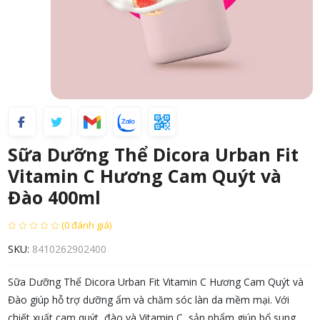
Sữa Dưỡng Thể Dicora Urban Fit
Vitamin C Hương Cam Quýt và
Đào 400ml
(0 đánh giá)
SKU:
8410262902400
Sữa Dưỡng Thể Dicora Urban Fit Vitamin C Hương Cam Quýt và
Đào
giúp
hỗ
trợ
dưỡng
ẩm
và
chăm
sóc
làn
da
mềm
mại.
Với
chiết
xuất
cam
quýt,
đào
và
Vitamin
C,
sản
phẩm
giúp
bổ
sung