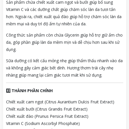
Sản
phẩm
chứa
chiết
xuất
cam
ngọt
và
bưởi
giúp
bổ
sung
Vitamin
C
và
các
dưỡng
chất
giúp
chăm
sóc
làn
da
tươi
tắn
hơn.
Ngoài
ra,
chiết
xuất
quả
đào
giúp
hỗ
trợ
chăm
sóc
làn
da
mềm
mại
và
duy
trì
độ
ẩm
tự
nhiên
của
da.
Công
thức
sản
phẩm
còn
chứa
Glycerin
giúp
hỗ
trợ
giữ
ẩm
cho
da,
góp
phần
giúp
làn
da
mềm
mịn
và
dễ
chịu
hơn
sau
khi
sử
dụng.
Sữa
dưỡng
có
kết
cấu
mỏng
nhẹ
giúp
thẩm
thấu
nhanh
vào
da
và
không
gây
cảm
giác
bết
dính.
Hương
thơm
trái
cây
nhẹ
nhàng
giúp
mang
lại
cảm
giác
tươi
mát
khi
sử
dụng.
3️⃣
THÀNH
PHẦN
CHÍNH
Chiết
xuất
cam
ngọt (
Citrus
Aurantium
Dulcis
Fruit
Extract)
Chiết
xuất
bưởi (
Citrus
Grandis
Fruit
Extract)
Chiết
xuất
đào (
Prunus
Persica
Fruit
Extract)
Vitamin
C (
Sodium
Ascorbyl
Phosphate)