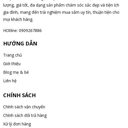
Nguyễn Văn Cảnh đã mua sản phẩm Sữa Meiji số 0 Hohoemi
lượng, giá tốt, đa dạng sản phẩm chăm sóc sắc đẹp và tiện ích
Milk (0-1 tuổi), hàng nội địa Nhật (hộp thiếc 800g)
gia đình, mang đến trải nghiệm mua sắm uy tín, thuận tiện cho
07/08/2026
mọi khách hàng.
HOtline: 0909267886
Nguyễn Anh Khương đã mua sản phẩm Viên uống tiền đình bổ
não Noguchi Ekisu 200 Viên
HƯỚNG DẪN
07/08/2026
Trang chủ
Võ Huỳnh Lanh đã mua sản phẩm Viên uống tiền đình bổ não
Giới thiệu
Noguchi Ekisu 200 Viên
Blog mẹ & bé
07/08/2026
Liên hệ
Thạch Quốc Lâm đã mua sản phẩm Sữa Meiji số 0 Hohoemi
CHÍNH SÁCH
Milk (0-1 tuổi), hàng nội địa Nhật (hộp thiếc 800g)
07/08/2026
Chính sách vận chuyển
Chính sách đổi trả hàng
Ngô Quốc Cường đã mua sản phẩm Sữa Meiji số 0 Hohoemi
Xử lý đơn hàng