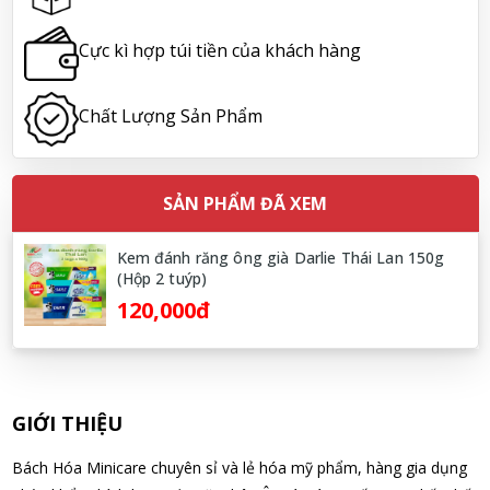
não Noguchi Ekisu 200 Viên
Cực kì hợp túi tiền của khách hàng
08/08/2026
Hoàng Nhật Nam đã mua sản phẩm Sữa tắm Pigeon Baby
Chất Lượng Sản Phẩm
Soap dạng túi 400ml Nhật Bản
08/08/2026
SẢN PHẨM ĐÃ XEM
Nguyễn Nhật Quang đã mua sản phẩm Sữa tắm Pigeon Baby
Soap dạng túi 400ml Nhật Bản
Kem đánh răng ông già Darlie Thái Lan 150g
(Hộp 2 tuýp)
08/08/2026
120,000đ
Võ Thị Thanh Tươi đã mua sản phẩm Men Vi Sinh BioGaia
Nhật Bản lọ 5ml cho trẻ Sơ Sinh
08/08/2026
GIỚI THIỆU
Đặng Hòa Khánh Yên đã mua sản phẩm Men Vi Sinh BioGaia
Bách Hóa Minicare chuyên sỉ và lẻ hóa mỹ phẩm, hàng gia dụng
Nhật Bản lọ 5ml cho trẻ Sơ Sinh