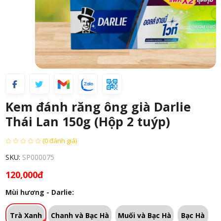
Kem đánh răng ông già Darlie
Thái Lan 150g (Hộp 2 tuýp)
(0 đánh giá)
SKU:
SP000075
120,000đ
Mùi hương - Darlie:
Trà Xanh
Chanh và Bạc Hà
Muối và Bạc Hà
Bạc Hà