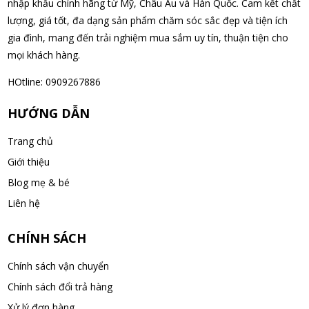
nhập khẩu chính hãng từ Mỹ, Châu Âu và Hàn Quốc. Cam kết chất
08/08/2026
lượng, giá tốt, đa dạng sản phẩm chăm sóc sắc đẹp và tiện ích
gia đình, mang đến trải nghiệm mua sắm uy tín, thuận tiện cho
Nguyễn Văn Cảnh đã mua sản phẩm Sữa Meiji số 0 Hohoemi
mọi khách hàng.
Milk (0-1 tuổi), hàng nội địa Nhật (hộp thiếc 800g)
HOtline: 0909267886
08/08/2026
HƯỚNG DẪN
Nguyễn Anh Khương đã mua sản phẩm Viên uống tiền đình bổ
Trang chủ
não Noguchi Ekisu 200 Viên
08/08/2026
Giới thiệu
Blog mẹ & bé
Võ Huỳnh Lanh đã mua sản phẩm Viên uống tiền đình bổ não
Liên hệ
Noguchi Ekisu 200 Viên
08/08/2026
CHÍNH SÁCH
Chính sách vận chuyển
Thạch Quốc Lâm đã mua sản phẩm Sữa Meiji số 0 Hohoemi
Milk (0-1 tuổi), hàng nội địa Nhật (hộp thiếc 800g)
Chính sách đổi trả hàng
08/08/2026
Xử lý đơn hàng