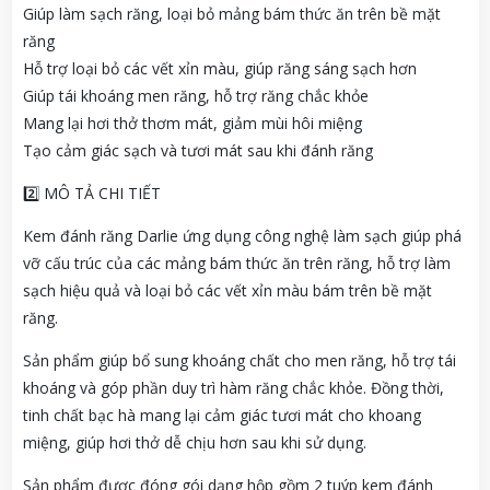
Giúp làm sạch răng, loại bỏ mảng bám thức ăn trên bề mặt
răng
Hỗ trợ loại bỏ các vết xỉn màu, giúp răng sáng sạch hơn
Giúp tái khoáng men răng, hỗ trợ răng chắc khỏe
Mang lại hơi thở thơm mát, giảm mùi hôi miệng
Tạo cảm giác sạch và tươi mát sau khi đánh răng
2️⃣ MÔ TẢ CHI TIẾT
Kem đánh răng Darlie ứng dụng công nghệ làm sạch giúp phá
vỡ cấu trúc của các mảng bám thức ăn trên răng, hỗ trợ làm
sạch hiệu quả và loại bỏ các vết xỉn màu bám trên bề mặt
răng.
Sản phẩm giúp bổ sung khoáng chất cho men răng, hỗ trợ tái
khoáng và góp phần duy trì hàm răng chắc khỏe. Đồng thời,
tinh chất bạc hà mang lại cảm giác tươi mát cho khoang
miệng, giúp hơi thở dễ chịu hơn sau khi sử dụng.
Sản phẩm được đóng gói dạng hộp gồm 2 tuýp kem đánh