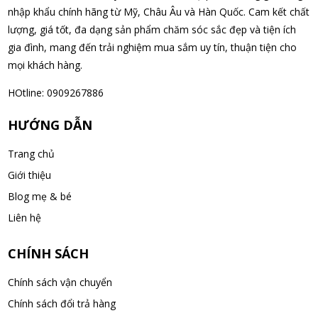
Nhật Bản lọ 5ml cho trẻ Sơ Sinh
nhập khẩu chính hãng từ Mỹ, Châu Âu và Hàn Quốc. Cam kết chất
09/08/2026
lượng, giá tốt, đa dạng sản phẩm chăm sóc sắc đẹp và tiện ích
gia đình, mang đến trải nghiệm mua sắm uy tín, thuận tiện cho
mọi khách hàng.
Nguyễn Văn Cảnh đã mua sản phẩm Sữa Meiji số 0 Hohoemi
Milk (0-1 tuổi), hàng nội địa Nhật (hộp thiếc 800g)
HOtline: 0909267886
09/08/2026
HƯỚNG DẪN
Nguyễn Anh Khương đã mua sản phẩm Viên uống tiền đình bổ
Trang chủ
não Noguchi Ekisu 200 Viên
Giới thiệu
09/08/2026
Blog mẹ & bé
Võ Huỳnh Lanh đã mua sản phẩm Viên uống tiền đình bổ não
Liên hệ
Noguchi Ekisu 200 Viên
09/08/2026
CHÍNH SÁCH
Chính sách vận chuyển
Thạch Quốc Lâm đã mua sản phẩm Sữa Meiji số 0 Hohoemi
Chính sách đổi trả hàng
Milk (0-1 tuổi), hàng nội địa Nhật (hộp thiếc 800g)