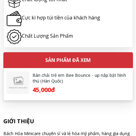
Lê Công Hoàng Huy đã mua sản phẩm Viên uống tiền đình bổ
não Noguchi Ekisu 200 Viên
Cực kì hợp túi tiền của khách hàng
09/08/2026
Chất Lượng Sản Phẩm
Hoàng Nhật Nam đã mua sản phẩm Sữa tắm Pigeon Baby
Soap dạng túi 400ml Nhật Bản
09/08/2026
SẢN PHẨM ĐÃ XEM
Nguyễn Nhật Quang đã mua sản phẩm Sữa tắm Pigeon Baby
Bàn chải trẻ em Bee Bounce - up nắp bật hình
Soap dạng túi 400ml Nhật Bản
thú (Hàn Quốc)
09/08/2026
45,000đ
Võ Thị Thanh Tươi đã mua sản phẩm Men Vi Sinh BioGaia
Nhật Bản lọ 5ml cho trẻ Sơ Sinh
09/08/2026
GIỚI THIỆU
Đặng Hòa Khánh Yên đã mua sản phẩm Men Vi Sinh BioGaia
Bách Hóa Minicare chuyên sỉ và lẻ hóa mỹ phẩm, hàng gia dụng