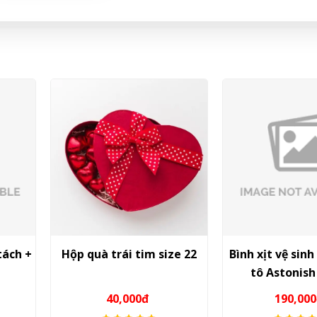
tách +
Hộp quà trái tim size 22
Bình xịt vệ sin
tô Astonish
40,000đ
190,00