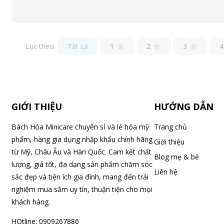
Lọc theo:
Tất cả
1
2
3
4
GIỚI THIỆU
HƯỚNG DẪN
Bách Hóa Minicare chuyên sỉ và lẻ hóa mỹ
Trang chủ
phẩm, hàng gia dụng nhập khẩu chính hãng
Giới thiệu
từ Mỹ, Châu Âu và Hàn Quốc. Cam kết chất
Blog mẹ & bé
lượng, giá tốt, đa dạng sản phẩm chăm sóc
Liên hệ
sắc đẹp và tiện ích gia đình, mang đến trải
nghiệm mua sắm uy tín, thuận tiện cho mọi
khách hàng.
HOtline: 0909267886