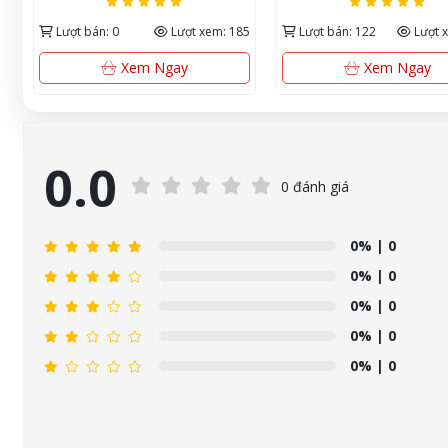
05
Lượt bán: 0
Lượt xem: 185
Lượt bán: 122
Lượt 
Xem Ngay
Xem Ngay
0.0
0 đánh giá
0%
| 0
0%
| 0
0%
| 0
0%
| 0
0%
| 0