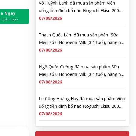
Võ Huỳnh Lanh đã mua sản phẩm Viên
uống tiền đình bổ não Noguchi Ekisu 200
a Ngay
Viên
07/08/2026
h toán ngay
Thạch Quốc Lâm đã mua sản phẩm Sữa
Meiji số 0 Hohoemi Milk (0-1 tuổi), hàng nội
địa Nhật (hộp thiếc 800g)
07/08/2026
Ngô Quốc Cường đã mua sản phẩm Sữa
Meiji số 0 Hohoemi Milk (0-1 tuổi), hàng nội
địa Nhật (hộp thiếc 800g)
07/08/2026
Lê Công Hoàng Huy đã mua sản phẩm Viên
uống tiền đình bổ não Noguchi Ekisu 200
Viên
07/08/2026
Hoàng Nhật Nam đã mua sản phẩm Sữa