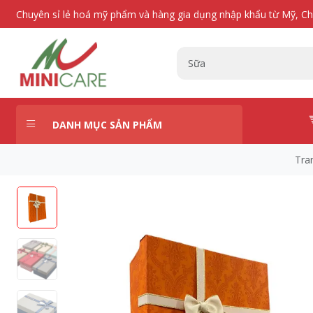
Chuyên sỉ lẻ hoá mỹ phẩm và hàng gia dụng nhập khẩu từ Mỹ, C
DANH MỤC SẢN PHẨM
Tra