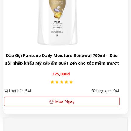
u
Dầu Xả Tsubaki 450ml - Nhật Bản
ợt
245,000đ
941
Lượt bán: 322
Lượt xem: 628
Xem Ngay