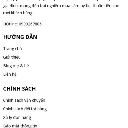
Nguyễn Văn Cảnh đã mua sản phẩm Sữa Meiji số 0 Hohoemi
gia đình, mang đến trải nghiệm mua sắm uy tín, thuận tiện cho
Milk (0-1 tuổi), hàng nội địa Nhật (hộp thiếc 800g)
mọi khách hàng.
08/08/2026
HOtline: 0909267886
Nguyễn Anh Khương đã mua sản phẩm Viên uống tiền đình bổ
HƯỚNG DẪN
não Noguchi Ekisu 200 Viên
08/08/2026
Trang chủ
Giới thiệu
Võ Huỳnh Lanh đã mua sản phẩm Viên uống tiền đình bổ não
Blog mẹ & bé
Noguchi Ekisu 200 Viên
Liên hệ
08/08/2026
CHÍNH SÁCH
Thạch Quốc Lâm đã mua sản phẩm Sữa Meiji số 0 Hohoemi
Chính sách vận chuyển
Milk (0-1 tuổi), hàng nội địa Nhật (hộp thiếc 800g)
08/08/2026
Chính sách đổi trả hàng
Xử lý đơn hàng
Ngô Quốc Cường đã mua sản phẩm Sữa Meiji số 0 Hohoemi
Bảo mật thông tin