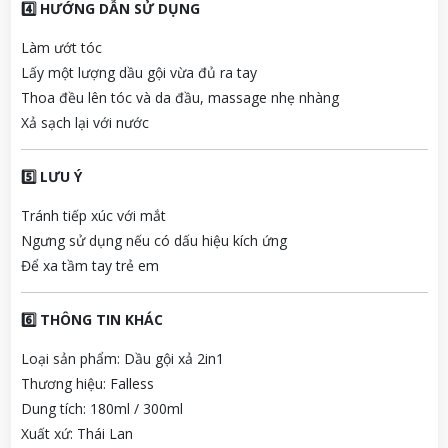
4️⃣ HƯỚNG DẪN SỬ DỤNG
Làm ướt tóc
Lấy một lượng dầu gội vừa đủ ra tay
Thoa đều lên tóc và da đầu, massage nhẹ nhàng
Xả sạch lại với nước
5️⃣ LƯU Ý
Tránh tiếp xúc với mắt
Ngưng sử dụng nếu có dấu hiệu kích ứng
Để xa tầm tay trẻ em
6️⃣ THÔNG TIN KHÁC
Loại sản phẩm: Dầu gội xả 2in1
Thương hiệu: Falless
Dung tích: 180ml / 300ml
Xuất xứ: Thái Lan