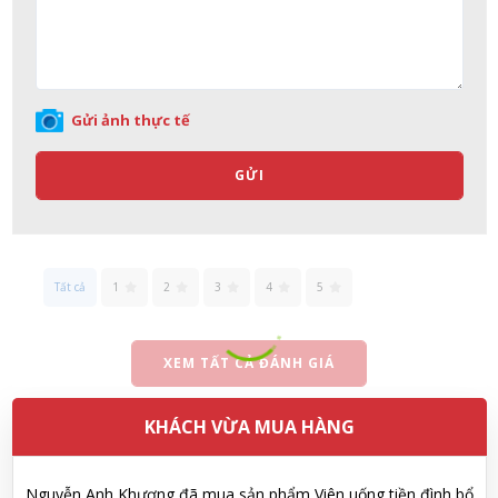
Soap dạng túi 400ml Nhật Bản
08/08/2026
Võ Thị Thanh Tươi đã mua sản phẩm Men Vi Sinh BioGaia
Gửi ảnh thực tế
Nhật Bản lọ 5ml cho trẻ Sơ Sinh
08/08/2026
GỬI
Đặng Hòa Khánh Yên đã mua sản phẩm Men Vi Sinh BioGaia
Nhật Bản lọ 5ml cho trẻ Sơ Sinh
08/08/2026
Tất cả
1
2
3
4
5
Nguyễn Văn Cảnh đã mua sản phẩm Sữa Meiji số 0 Hohoemi
XEM TẤT CẢ ĐÁNH GIÁ
Milk (0-1 tuổi), hàng nội địa Nhật (hộp thiếc 800g)
08/08/2026
KHÁCH VỪA MUA HÀNG
Nguyễn Anh Khương đã mua sản phẩm Viên uống tiền đình bổ
não Noguchi Ekisu 200 Viên