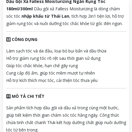
Dầu Gội Xả Falless Moisturizing Ngăn Rụng Tóc
180ml/300ml
Dầu gội xả Falless Moisturizing là dòng chăm
sóc tóc
nhập khẩu từ Thái Lan
, tích hợp 2in1 tiện lợi, hỗ trợ
giảm rụng tóc và nuôi dưỡng tóc chắc khỏe từ gốc đến ngọn.
1️⃣ CÔNG DỤNG
Làm sạch tóc và da đầu, loại bỏ bụi bẩn và dầu thừa
Hỗ trợ giảm rụng tóc rõ rệt sau thời gian sử dụng
Giúp tóc chắc khỏe, hạn chế gãy rụng
Cung cấp độ ẩm, giúp tóc mềm mượt tự nhiên
Hỗ trợ kích thích mọc tóc, cải thiện tóc thưa yếu
2️⃣ MÔ TẢ CHI TIẾT
Sản phẩm tích hợp dầu gội và dầu xả trong cùng một bước,
giúp tiết kiệm thời gian chăm sóc tóc hằng ngày. Công thức
chứa tinh chất chanh Thái kết hợp dưỡng chất giúp nuôi dưỡng
tóc từ bên trong.