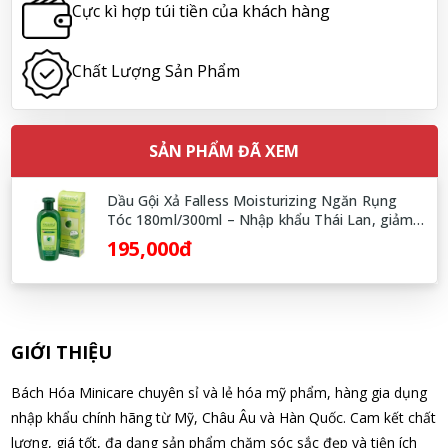
Cực kì hợp túi tiền của khách hàng
Hoàng Nhật Nam đã mua sản phẩm Sữa tắm Pigeon Baby
Soap dạng túi 400ml Nhật Bản
Chất Lượng Sản Phẩm
08/08/2026
Nguyễn Nhật Quang đã mua sản phẩm Sữa tắm Pigeon Baby
SẢN PHẨM ĐÃ XEM
Soap dạng túi 400ml Nhật Bản
08/08/2026
Dầu Gội Xả Falless Moisturizing Ngăn Rụng
Tóc 180ml/300ml – Nhập khẩu Thái Lan, giảm
rụng tóc
195,000đ
Võ Thị Thanh Tươi đã mua sản phẩm Men Vi Sinh BioGaia
Nhật Bản lọ 5ml cho trẻ Sơ Sinh
08/08/2026
GIỚI THIỆU
Đặng Hòa Khánh Yên đã mua sản phẩm Men Vi Sinh BioGaia
Nhật Bản lọ 5ml cho trẻ Sơ Sinh
Bách Hóa Minicare chuyên sỉ và lẻ hóa mỹ phẩm, hàng gia dụng
08/08/2026
nhập khẩu chính hãng từ Mỹ, Châu Âu và Hàn Quốc. Cam kết chất
lượng, giá tốt, đa dạng sản phẩm chăm sóc sắc đẹp và tiện ích