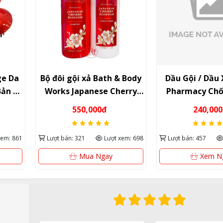
ge Da
Bộ đôi gội xả Bath & Body
Dầu Gội / Dầu
Bản –
Works Japanese Cherry
Pharmacy Ch
dưỡng
Blossom 473ml – Suối
Tóc Chiết Xuất
550,000đ
240,00
nguồn dưỡng chất và
Bàng & Protei
hương hoa thanh khiết từ
(350ml / 3
xem: 861
Lượt bán: 321
Lượt xem: 698
Lượt bán: 457
Mỹ
Mua Ngay
Xem N