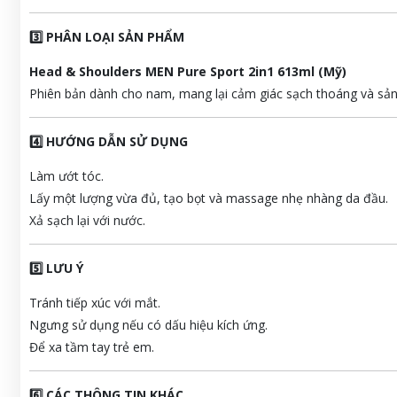
3️⃣ PHÂN LOẠI SẢN PHẨM
Head & Shoulders MEN Pure Sport 2in1 613ml (Mỹ)
Phiên bản dành cho nam, mang lại cảm giác sạch thoáng và sản
4️⃣ HƯỚNG DẪN SỬ DỤNG
Làm ướt tóc.
Lấy một lượng vừa đủ, tạo bọt và massage nhẹ nhàng da đầu.
Xả sạch lại với nước.
5️⃣ LƯU Ý
Tránh tiếp xúc với mắt.
Ngưng sử dụng nếu có dấu hiệu kích ứng.
Để xa tầm tay trẻ em.
6️⃣ CÁC THÔNG TIN KHÁC