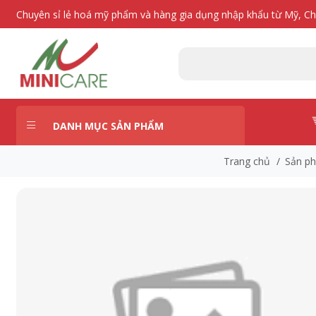
Chuyên sỉ lẻ hoá mỹ phẩm và hàng gia dụng nhập khẩu từ Mỹ, C
DANH MỤC SẢN PHẨM
Trang chủ
/
Sản p