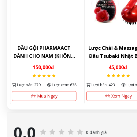
DẦU GỘI PHARMAACT
Lược Chải & Massa
DÀNH CHO NAM (KHÔNG
Đầu Tsubaki Nhật 
CHẤT PHỤ GIA) 600ML -
Chống tĩnh điện & 
150,000đ
45,000đ
NỘI ĐỊA NHẬT
tóc mềm mượt
40
Lượt bán: 279
Lượt xem: 638
Lượt bán: 423
Lượt 
Mua Ngay
Xem Ngay
0.0
0 đánh giá