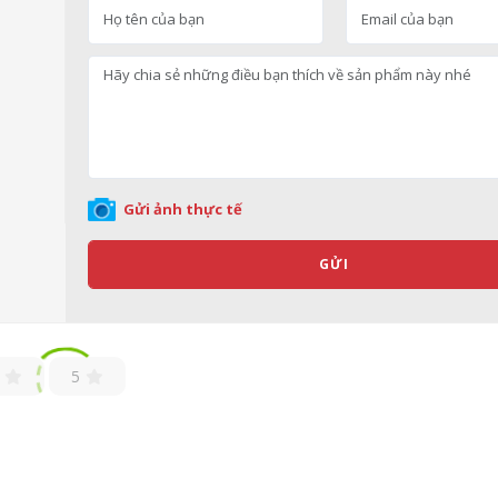
Gửi ảnh thực tế
GỬI
5