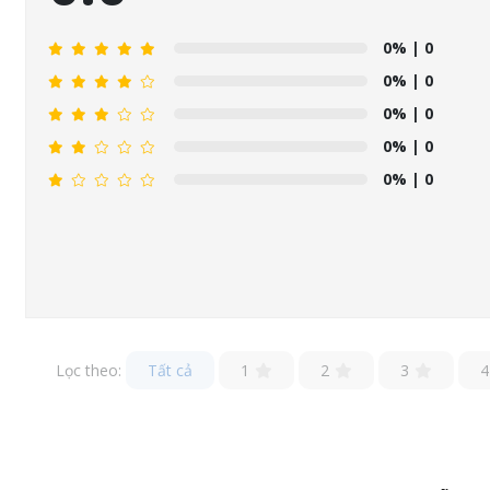
0%
| 0
0%
| 0
0%
| 0
0%
| 0
0%
| 0
Lọc theo:
Tất cả
1
2
3
4