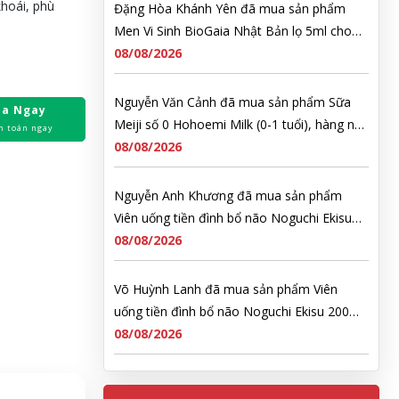
khoái, phù
Đặng Hòa Khánh Yên đã mua sản phẩm
Men Vi Sinh BioGaia Nhật Bản lọ 5ml cho
trẻ Sơ Sinh
08/08/2026
Nguyễn Văn Cảnh đã mua sản phẩm Sữa
a Ngay
Meiji số 0 Hohoemi Milk (0-1 tuổi), hàng nội
h toán ngay
địa Nhật (hộp thiếc 800g)
08/08/2026
Nguyễn Anh Khương đã mua sản phẩm
Viên uống tiền đình bổ não Noguchi Ekisu
200 Viên
08/08/2026
Võ Huỳnh Lanh đã mua sản phẩm Viên
uống tiền đình bổ não Noguchi Ekisu 200
Viên
08/08/2026
Thạch Quốc Lâm đã mua sản phẩm Sữa