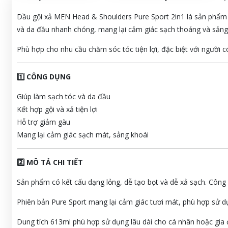
Dầu gội xả MEN Head & Shoulders Pure Sport 2in1 là sản phẩm 
và da đầu nhanh chóng, mang lại cảm giác sạch thoáng và sảng
Phù hợp cho nhu cầu chăm sóc tóc tiện lợi, đặc biệt với người c
1️⃣ CÔNG DỤNG
Giúp làm sạch tóc và da đầu
Kết hợp gội và xả tiện lợi
Hỗ trợ giảm gàu
Mang lại cảm giác sạch mát, sảng khoái
2️⃣ MÔ TẢ CHI TIẾT
Sản phẩm có kết cấu dạng lỏng, dễ tạo bọt và dễ xả sạch. Công t
Phiên bản Pure Sport mang lại cảm giác tươi mát, phù hợp sử d
Dung tích 613ml phù hợp sử dụng lâu dài cho cá nhân hoặc gia 