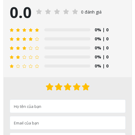
0.0
0 đánh giá
Nguyễn Nhật Quang đã mua sản phẩm Sữa tắm Pigeon Baby
0%
| 0
Soap dạng túi 400ml Nhật Bản
07/08/2026
0%
| 0
0%
| 0
Võ Thị Thanh Tươi đã mua sản phẩm Men Vi Sinh BioGaia
0%
| 0
Nhật Bản lọ 5ml cho trẻ Sơ Sinh
0%
| 0
07/08/2026
Đặng Hòa Khánh Yên đã mua sản phẩm Men Vi Sinh BioGaia
Nhật Bản lọ 5ml cho trẻ Sơ Sinh
07/08/2026
Nguyễn Văn Cảnh đã mua sản phẩm Sữa Meiji số 0 Hohoemi
Milk (0-1 tuổi), hàng nội địa Nhật (hộp thiếc 800g)
07/08/2026