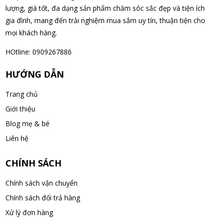
07/08/2026
lượng, giá tốt, đa dạng sản phẩm chăm sóc sắc đẹp và tiện ích
gia đình, mang đến trải nghiệm mua sắm uy tín, thuận tiện cho
mọi khách hàng.
Ngô Quốc Cường đã mua sản phẩm Sữa Meiji số 0 Hohoemi
Milk (0-1 tuổi), hàng nội địa Nhật (hộp thiếc 800g)
HOtline: 0909267886
07/08/2026
HƯỚNG DẪN
Lê Công Hoàng Huy đã mua sản phẩm Viên uống tiền đình bổ
Trang chủ
não Noguchi Ekisu 200 Viên
Giới thiệu
07/08/2026
Blog mẹ & bé
Hoàng Nhật Nam đã mua sản phẩm Sữa tắm Pigeon Baby
Liên hệ
Soap dạng túi 400ml Nhật Bản
07/08/2026
CHÍNH SÁCH
Chính sách vận chuyển
Nguyễn Nhật Quang đã mua sản phẩm Sữa tắm Pigeon Baby
Chính sách đổi trả hàng
Soap dạng túi 400ml Nhật Bản
Xử lý đơn hàng
07/08/2026