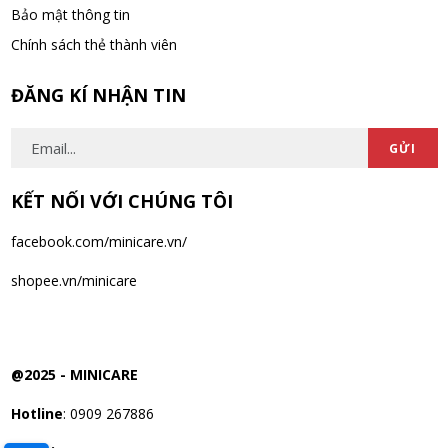
Bảo mật thông tin
Võ Thị Thanh Tươi đã mua sản phẩm Men Vi Sinh BioGaia
Chính sách thẻ thành viên
Nhật Bản lọ 5ml cho trẻ Sơ Sinh
07/08/2026
ĐĂNG KÍ NHẬN TIN
Đặng Hòa Khánh Yên đã mua sản phẩm Men Vi Sinh BioGaia
GỬI
Nhật Bản lọ 5ml cho trẻ Sơ Sinh
07/08/2026
KẾT NỐI VỚI CHÚNG TÔI
facebook.com/minicare.vn/
shopee.vn/minicare
@2025 -
MINICARE
Hotline
: 0909 267886