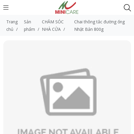
Trang
Sản
CHĂM SÓC
Chai thông tắc đường ống
chủ
/
phẩm
/
NHÀ CỬA
/
Nhật Bản 800g