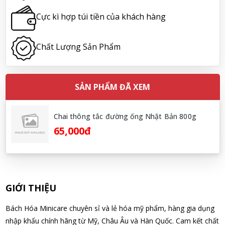
Nhật Bản lọ 5ml cho trẻ Sơ Sinh
Cực kì hợp túi tiền của khách hàng
07/08/2026
Chất Lượng Sản Phẩm
Nguyễn Văn Cảnh đã mua sản phẩm Sữa Meiji số 0 Hohoemi
Milk (0-1 tuổi), hàng nội địa Nhật (hộp thiếc 800g)
07/08/2026
SẢN PHẨM ĐÃ XEM
Nguyễn Anh Khương đã mua sản phẩm Viên uống tiền đình bổ
não Noguchi Ekisu 200 Viên
Chai thông tắc đường ống Nhật Bản 800g
07/08/2026
65,000đ
Võ Huỳnh Lanh đã mua sản phẩm Viên uống tiền đình bổ não
Noguchi Ekisu 200 Viên
07/08/2026
GIỚI THIỆU
Thạch Quốc Lâm đã mua sản phẩm Sữa Meiji số 0 Hohoemi
Bách Hóa Minicare chuyên sỉ và lẻ hóa mỹ phẩm, hàng gia dụng
Milk (0-1 tuổi), hàng nội địa Nhật (hộp thiếc 800g)
nhập khẩu chính hãng từ Mỹ, Châu Âu và Hàn Quốc. Cam kết chất