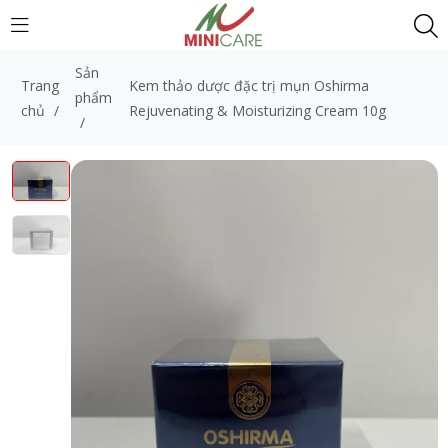
Sản
Trang
Kem thảo dược đặc trị mụn Oshirma
phẩm
chủ
/
Rejuvenating & Moisturizing Cream 10g
/