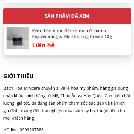
Soap dạng túi 400ml Nhật Bản
11/08/2026
SẢN PHẨM ĐÃ XEM
Nguyễn Nhật Quang đã mua sản phẩm Sữa tắm Pigeon Baby
Kem thảo dược đặc trị mụn Oshirma
Soap dạng túi 400ml Nhật Bản
Rejuvenating & Moisturizing Cream 10g
11/08/2026
Liên hệ
Võ Thị Thanh Tươi đã mua sản phẩm Men Vi Sinh BioGaia
Nhật Bản lọ 5ml cho trẻ Sơ Sinh
11/08/2026
GIỚI THIỆU
Đặng Hòa Khánh Yên đã mua sản phẩm Men Vi Sinh BioGaia
Bách Hóa Minicare chuyên sỉ và lẻ hóa mỹ phẩm, hàng gia dụng
Nhật Bản lọ 5ml cho trẻ Sơ Sinh
nhập khẩu chính hãng từ Mỹ, Châu Âu và Hàn Quốc. Cam kết chất
11/08/2026
lượng, giá tốt, đa dạng sản phẩm chăm sóc sắc đẹp và tiện ích
gia đình, mang đến trải nghiệm mua sắm uy tín, thuận tiện cho
mọi khách hàng.
Nguyễn Văn Cảnh đã mua sản phẩm Sữa Meiji số 0 Hohoemi
Milk (0-1 tuổi), hàng nội địa Nhật (hộp thiếc 800g)
HOtline: 0909267886
11/08/2026