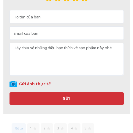
Nguyễn Nhật Quang đã mua sản phẩm Sữa tắm Pigeon Baby
Soap dạng túi 400ml Nhật Bản
07/08/2026
Võ Thị Thanh Tươi đã mua sản phẩm Men Vi Sinh BioGaia
Nhật Bản lọ 5ml cho trẻ Sơ Sinh
Gửi ảnh thực tế
07/08/2026
GỬI
Đặng Hòa Khánh Yên đã mua sản phẩm Men Vi Sinh BioGaia
Nhật Bản lọ 5ml cho trẻ Sơ Sinh
07/08/2026
Tất cả
1
2
3
4
5