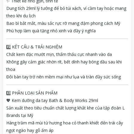
✨ Thiết kế nhỏ gọn, tinh tế
Dung tích 29ml lý tưởng để bỏ túi xách, ví cầm tay hoặc mang
theo khi du lịch
Bao bì bắt mắt, màu sắc rực rỡ mang đậm phong cách Mỹ
Phù hợp làm quà tặng nhỏ xinh và đầy ý nghĩa
2️⃣ KẾT CẤU & TRẢI NGHIỆM
Chất kem đặc mướt mịn, thẩm thấu cực nhanh vào da
Không gây cảm giác nhờn rít, bết dính hay bóng dầu sau khi
thoa
Đôi bàn tay trở nên mềm mại như lụa và tràn đầy sức sống
3️⃣ PHÂN LOẠI SẢN PHẨM
💖 Kem dưỡng da tay Bath & Body Works 29ml
Sản xuất theo tiêu chuẩn chất lượng khắt khe của tập đoàn L
Brands tại Mỹ
Hàng trăm mã mùi từ hương hoa cỏ thanh khiết đến trái cây
ngọt ngào hay gỗ ấm áp