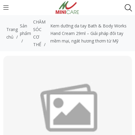
CHĂM
Sản
Kem dưỡng da tay Bath & Body Works
Trang
SÓC
phẩm
Hand Cream 29ml – Giải pháp đôi tay
chủ
/
CƠ
/
mềm mại, ngát hương thơm từ Mỹ
THỂ
/