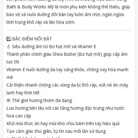
Bath & Body Works Mỹ là món phụ kiện không thể thiếu, giúp
bảo vệ và nuôi dưỡng đôi bàn tay luôn ẩm mịn, ngăn ngừa
tình trạng khô ráp và lão hóa sớm.
1️⃣ ĐẶC ĐIỂM NỔI BẬT
💧 Siêu dưỡng ẩm từ Bơ hạt mỡ và Vitamin E
Thành phần chính giàu Shea Butter (Bơ hạt mỡ) giúp cấp ẩm
tức thì
Vitamin E nuôi dưỡng da tay sáng khỏe, chống oxy hóa mạnh
mẽ
Cải thiện nhanh chóng các vùng da bị thô ráp, nứt nẻ do máy
lạnh hay thời tiết
🌸 Thế giới hương thơm đa dạng
Lưu hương bền lâu với các tầng hương đặc trưng như nước
hoa cao cấp
Khử mùi thức ăn hay mùi khó chịu bám trên tay hiệu quả
Tạo cảm giác thư giãn, tự tin sau mỗi lần sử dụng