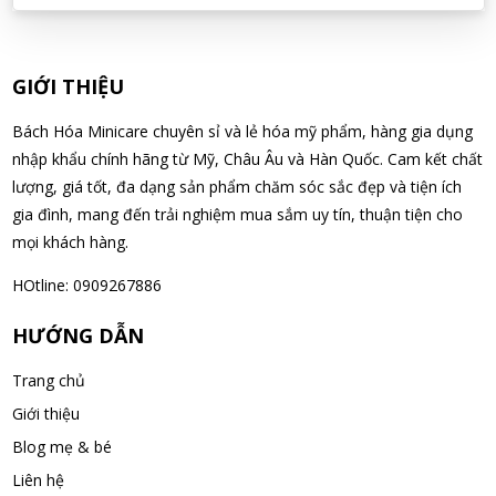
07/08/2026
Đặng Hòa Khánh Yên đã mua sản phẩm Men Vi Sinh BioGaia
GIỚI THIỆU
Nhật Bản lọ 5ml cho trẻ Sơ Sinh
07/08/2026
Bách Hóa Minicare chuyên sỉ và lẻ hóa mỹ phẩm, hàng gia dụng
nhập khẩu chính hãng từ Mỹ, Châu Âu và Hàn Quốc. Cam kết chất
lượng, giá tốt, đa dạng sản phẩm chăm sóc sắc đẹp và tiện ích
Nguyễn Văn Cảnh đã mua sản phẩm Sữa Meiji số 0 Hohoemi
gia đình, mang đến trải nghiệm mua sắm uy tín, thuận tiện cho
Milk (0-1 tuổi), hàng nội địa Nhật (hộp thiếc 800g)
mọi khách hàng.
07/08/2026
HOtline: 0909267886
Nguyễn Anh Khương đã mua sản phẩm Viên uống tiền đình bổ
não Noguchi Ekisu 200 Viên
HƯỚNG DẪN
07/08/2026
Trang chủ
Giới thiệu
Võ Huỳnh Lanh đã mua sản phẩm Viên uống tiền đình bổ não
Blog mẹ & bé
Noguchi Ekisu 200 Viên
07/08/2026
Liên hệ