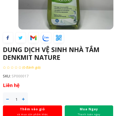
DUNG DỊCH VỆ SINH NHÀ TẮM
DENKMIT NATURE
(0 đánh giá)
SKU:
SP000017
Liên hệ
Thêm vào giỏ
Mua Ngay
và mua sản phẩm khác
Thanh toán ngay