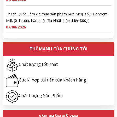
Thạch Quốc Lâm đã mua sản phẩm Sữa Meiji số 0 Hohoemi
Milk (0-1 tuổi), hàng nội địa Nhật (hộp thiếc 800g)
07/08/2026
Ngô Quốc Cường đã mua sản phẩm Sữa Meiji số 0 Hohoemi
Milk (0-1 tuổi), hàng nội địa Nhật (hộp thiếc 800g)
THẾ MẠNH CỦA CHÚNG TÔI
07/08/2026
Chất lượng tốt nhất
Lê Công Hoàng Huy đã mua sản phẩm Viên uống tiền đình bổ
não Noguchi Ekisu 200 Viên
Cực kì hợp túi tiền của khách hàng
07/08/2026
Chất Lượng Sản Phẩm
Hoàng Nhật Nam đã mua sản phẩm Sữa tắm Pigeon Baby
Soap dạng túi 400ml Nhật Bản
07/08/2026
SẢN PHẨM ĐÃ XEM