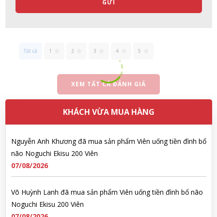
Nhật Bản lọ 5ml cho trẻ Sơ Sinh
GỬI
07/08/2026
Đặng Hòa Khánh Yên đã mua sản phẩm Men Vi Sinh BioGaia
Nhật Bản lọ 5ml cho trẻ Sơ Sinh
Tất cả
1
2
3
4
5
07/08/2026
XEM TẤT CẢ ĐÁNH GIÁ
Nguyễn Văn Cảnh đã mua sản phẩm Sữa Meiji số 0 Hohoemi
Milk (0-1 tuổi), hàng nội địa Nhật (hộp thiếc 800g)
KHÁCH VỪA MUA HÀNG
07/08/2026
Nguyễn Anh Khương đã mua sản phẩm Viên uống tiền đình bổ
não Noguchi Ekisu 200 Viên
07/08/2026
Võ Huỳnh Lanh đã mua sản phẩm Viên uống tiền đình bổ não
Noguchi Ekisu 200 Viên
07/08/2026