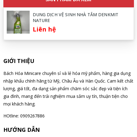
Nguyễn Nhật Quang đã mua sản phẩm Sữa tắm Pigeon Baby
DUNG DỊCH VỆ SINH NHÀ TẮM DENKMIT
Soap dạng túi 400ml Nhật Bản
NATURE
07/08/2026
Liên hệ
Võ Thị Thanh Tươi đã mua sản phẩm Men Vi Sinh BioGaia
Nhật Bản lọ 5ml cho trẻ Sơ Sinh
07/08/2026
GIỚI THIỆU
Đặng Hòa Khánh Yên đã mua sản phẩm Men Vi Sinh BioGaia
Bách Hóa Minicare chuyên sỉ và lẻ hóa mỹ phẩm, hàng gia dụng
Nhật Bản lọ 5ml cho trẻ Sơ Sinh
nhập khẩu chính hãng từ Mỹ, Châu Âu và Hàn Quốc. Cam kết chất
07/08/2026
lượng, giá tốt, đa dạng sản phẩm chăm sóc sắc đẹp và tiện ích
gia đình, mang đến trải nghiệm mua sắm uy tín, thuận tiện cho
mọi khách hàng.
Nguyễn Văn Cảnh đã mua sản phẩm Sữa Meiji số 0 Hohoemi
Milk (0-1 tuổi), hàng nội địa Nhật (hộp thiếc 800g)
HOtline: 0909267886
07/08/2026
HƯỚNG DẪN
Nguyễn Anh Khương đã mua sản phẩm Viên uống tiền đình bổ