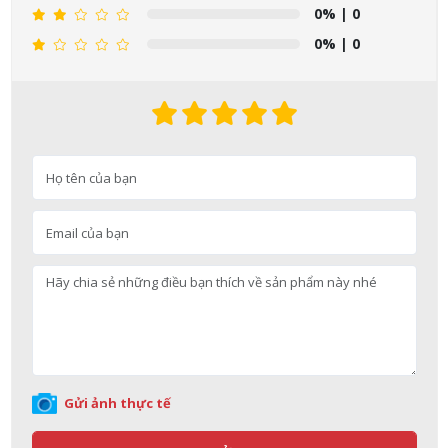
0%
| 0
0%
| 0
Nguyễn Nhật Quang đã mua sản phẩm Sữa tắm Pigeon Baby
Soap dạng túi 400ml Nhật Bản
07/08/2026
Gửi ảnh thực tế
Võ Thị Thanh Tươi đã mua sản phẩm Men Vi Sinh BioGaia