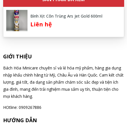
Nguyễn Văn Cảnh đã mua sản phẩm Sữa Meiji số 0 Hohoemi
Milk (0-1 tuổi), hàng nội địa Nhật (hộp thiếc 800g)
Bình Xịt Côn Trùng Ars Jet Gold 600ml
07/08/2026
Liên hệ
Nguyễn Anh Khương đã mua sản phẩm Viên uống tiền đình bổ
não Noguchi Ekisu 200 Viên
07/08/2026
GIỚI THIỆU
Võ Huỳnh Lanh đã mua sản phẩm Viên uống tiền đình bổ não
Bách Hóa Minicare chuyên sỉ và lẻ hóa mỹ phẩm, hàng gia dụng
Noguchi Ekisu 200 Viên
nhập khẩu chính hãng từ Mỹ, Châu Âu và Hàn Quốc. Cam kết chất
07/08/2026
lượng, giá tốt, đa dạng sản phẩm chăm sóc sắc đẹp và tiện ích
gia đình, mang đến trải nghiệm mua sắm uy tín, thuận tiện cho
mọi khách hàng.
Thạch Quốc Lâm đã mua sản phẩm Sữa Meiji số 0 Hohoemi
Milk (0-1 tuổi), hàng nội địa Nhật (hộp thiếc 800g)
HOtline: 0909267886
07/08/2026
HƯỚNG DẪN
Ngô Quốc Cường đã mua sản phẩm Sữa Meiji số 0 Hohoemi