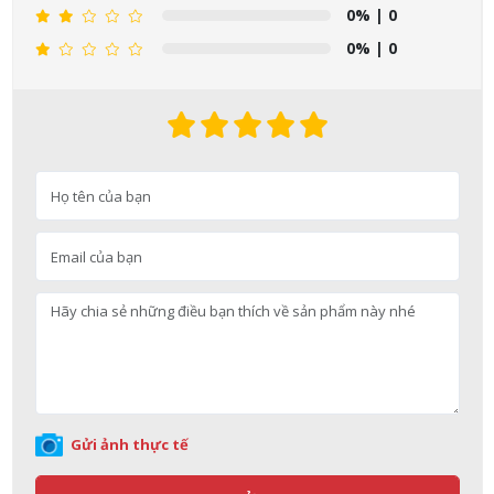
Nguyễn Nhật Quang đã mua sản phẩm Sữa tắm Pigeon Baby
0%
| 0
Soap dạng túi 400ml Nhật Bản
0%
| 0
07/08/2026
Võ Thị Thanh Tươi đã mua sản phẩm Men Vi Sinh BioGaia
Nhật Bản lọ 5ml cho trẻ Sơ Sinh
07/08/2026
Đặng Hòa Khánh Yên đã mua sản phẩm Men Vi Sinh BioGaia
Nhật Bản lọ 5ml cho trẻ Sơ Sinh
07/08/2026
Nguyễn Văn Cảnh đã mua sản phẩm Sữa Meiji số 0 Hohoemi
Milk (0-1 tuổi), hàng nội địa Nhật (hộp thiếc 800g)
07/08/2026
Gửi ảnh thực tế
Nguyễn Anh Khương đã mua sản phẩm Viên uống tiền đình bổ