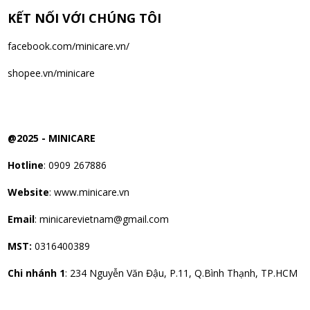
07/08/2026
KẾT NỐI VỚI CHÚNG TÔI
facebook.com/minicare.vn/
Đặng Hòa Khánh Yên đã mua sản phẩm Men Vi Sinh BioGaia
Nhật Bản lọ 5ml cho trẻ Sơ Sinh
shopee.vn/minicare
07/08/2026
@2025 -
MINICARE
Hotline
: 0909 267886
Website
: www.minicare.vn
Email
:
minicarevietnam@gmail.com
MST:
0316400389
Chi nhánh 1
: 234 Nguyễn Văn Đậu, P.11, Q.Bình Thạnh, TP.HCM