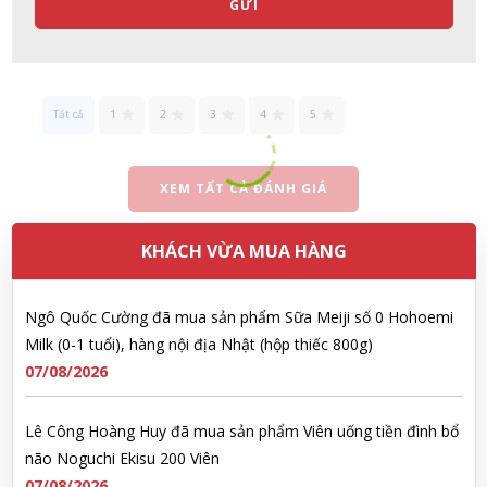
não Noguchi Ekisu 200 Viên
GỬI
07/08/2026
Võ Huỳnh Lanh đã mua sản phẩm Viên uống tiền đình bổ não
Noguchi Ekisu 200 Viên
Tất cả
1
2
3
4
5
07/08/2026
XEM TẤT CẢ ĐÁNH GIÁ
Thạch Quốc Lâm đã mua sản phẩm Sữa Meiji số 0 Hohoemi
Milk (0-1 tuổi), hàng nội địa Nhật (hộp thiếc 800g)
KHÁCH VỪA MUA HÀNG
07/08/2026
Ngô Quốc Cường đã mua sản phẩm Sữa Meiji số 0 Hohoemi
Milk (0-1 tuổi), hàng nội địa Nhật (hộp thiếc 800g)
07/08/2026
Lê Công Hoàng Huy đã mua sản phẩm Viên uống tiền đình bổ
não Noguchi Ekisu 200 Viên
07/08/2026