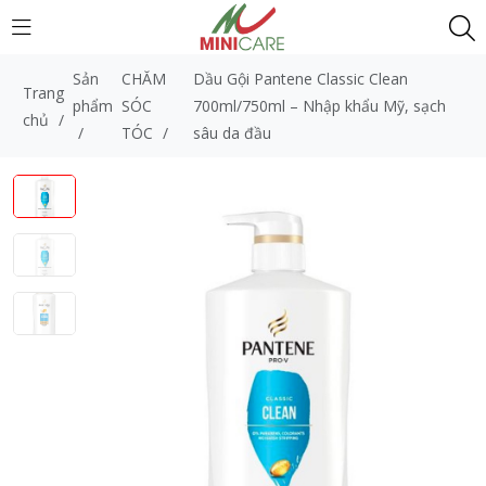
Sản
CHĂM
Dầu Gội Pantene Classic Clean
Trang
phẩm
SÓC
700ml/750ml – Nhập khẩu Mỹ, sạch
chủ
/
/
TÓC
/
sâu da đầu