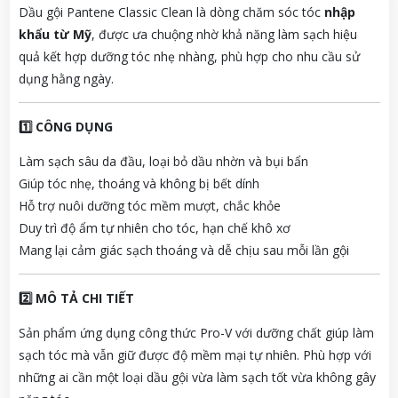
Dầu gội Pantene Classic Clean là dòng chăm sóc tóc
nhập
khẩu từ Mỹ
, được ưa chuộng nhờ khả năng làm sạch hiệu
quả kết hợp dưỡng tóc nhẹ nhàng, phù hợp cho nhu cầu sử
dụng hằng ngày.
1️⃣ CÔNG DỤNG
Làm sạch sâu da đầu, loại bỏ dầu nhờn và bụi bẩn
Giúp tóc nhẹ, thoáng và không bị bết dính
Hỗ trợ nuôi dưỡng tóc mềm mượt, chắc khỏe
Duy trì độ ẩm tự nhiên cho tóc, hạn chế khô xơ
Mang lại cảm giác sạch thoáng và dễ chịu sau mỗi lần gội
2️⃣ MÔ TẢ CHI TIẾT
Sản phẩm ứng dụng công thức Pro-V với dưỡng chất giúp làm
sạch tóc mà vẫn giữ được độ mềm mại tự nhiên. Phù hợp với
những ai cần một loại dầu gội vừa làm sạch tốt vừa không gây