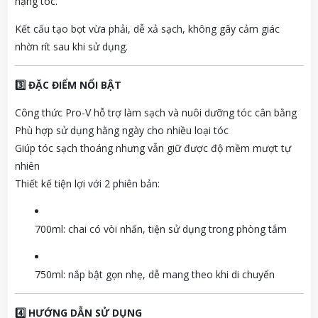
nặng tóc.
Kết cấu tạo bọt vừa phải, dễ xả sạch, không gây cảm giác
nhờn rít sau khi sử dụng.
3️⃣ ĐẶC ĐIỂM NỔI BẬT
Công thức Pro-V hỗ trợ làm sạch và nuôi dưỡng tóc cân bằng
Phù hợp sử dụng hằng ngày cho nhiều loại tóc
Giúp tóc sạch thoáng nhưng vẫn giữ được độ mềm mượt tự
nhiên
Thiết kế tiện lợi với 2 phiên bản:
700ml: chai có vòi nhấn, tiện sử dụng trong phòng tắm
750ml: nắp bật gọn nhẹ, dễ mang theo khi di chuyển
4️⃣ HƯỚNG DẪN SỬ DỤNG