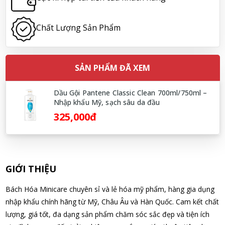
Hoàng Nhật Nam đã mua sản phẩm Sữa tắm Pigeon Baby
Soap dạng túi 400ml Nhật Bản
Chất Lượng Sản Phẩm
07/08/2026
Nguyễn Nhật Quang đã mua sản phẩm Sữa tắm Pigeon Baby
SẢN PHẨM ĐÃ XEM
Soap dạng túi 400ml Nhật Bản
07/08/2026
Dầu Gội Pantene Classic Clean 700ml/750ml –
Nhập khẩu Mỹ, sạch sâu da đầu
325,000đ
Võ Thị Thanh Tươi đã mua sản phẩm Men Vi Sinh BioGaia
Nhật Bản lọ 5ml cho trẻ Sơ Sinh
07/08/2026
GIỚI THIỆU
Đặng Hòa Khánh Yên đã mua sản phẩm Men Vi Sinh BioGaia
Nhật Bản lọ 5ml cho trẻ Sơ Sinh
Bách Hóa Minicare chuyên sỉ và lẻ hóa mỹ phẩm, hàng gia dụng
07/08/2026
nhập khẩu chính hãng từ Mỹ, Châu Âu và Hàn Quốc. Cam kết chất
lượng, giá tốt, đa dạng sản phẩm chăm sóc sắc đẹp và tiện ích
Nguyễn Văn Cảnh đã mua sản phẩm Sữa Meiji số 0 Hohoemi