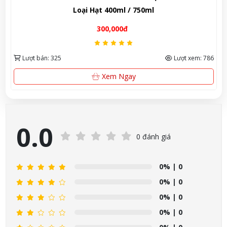
192ml – Liệu pháp thư giãn và nuôi dưỡng làn da mịn
màng từ Mỹ
280,000đ
Lượt bán: 514
Lượt xem: 1141
Xem Ngay
0.0
0 đánh giá
0%
| 0
0%
| 0
0%
| 0
0%
| 0