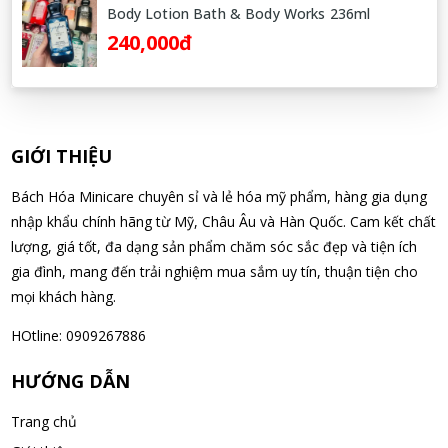
Body Lotion Bath & Body Works 236ml
240,000đ
Võ Thị Thanh Tươi đã mua sản phẩm Men Vi Sinh BioGaia
Nhật Bản lọ 5ml cho trẻ Sơ Sinh
06/08/2026
Đặng Hòa Khánh Yên đã mua sản phẩm Men Vi Sinh BioGaia
GIỚI THIỆU
Nhật Bản lọ 5ml cho trẻ Sơ Sinh
Bách Hóa Minicare chuyên sỉ và lẻ hóa mỹ phẩm, hàng gia dụng
06/08/2026
nhập khẩu chính hãng từ Mỹ, Châu Âu và Hàn Quốc. Cam kết chất
lượng, giá tốt, đa dạng sản phẩm chăm sóc sắc đẹp và tiện ích
Nguyễn Văn Cảnh đã mua sản phẩm Sữa Meiji số 0 Hohoemi
gia đình, mang đến trải nghiệm mua sắm uy tín, thuận tiện cho
Milk (0-1 tuổi), hàng nội địa Nhật (hộp thiếc 800g)
mọi khách hàng.
06/08/2026
HOtline: 0909267886
Nguyễn Anh Khương đã mua sản phẩm Viên uống tiền đình bổ
HƯỚNG DẪN
não Noguchi Ekisu 200 Viên
06/08/2026
Trang chủ