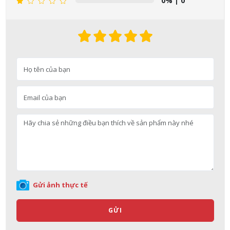
0%
| 0
Nguyễn Nhật Quang đã mua sản phẩm Sữa tắm Pigeon Baby
Soap dạng túi 400ml Nhật Bản
06/08/2026
Võ Thị Thanh Tươi đã mua sản phẩm Men Vi Sinh BioGaia
Gửi ảnh thực tế
Nhật Bản lọ 5ml cho trẻ Sơ Sinh
06/08/2026
GỬI
Đặng Hòa Khánh Yên đã mua sản phẩm Men Vi Sinh BioGaia