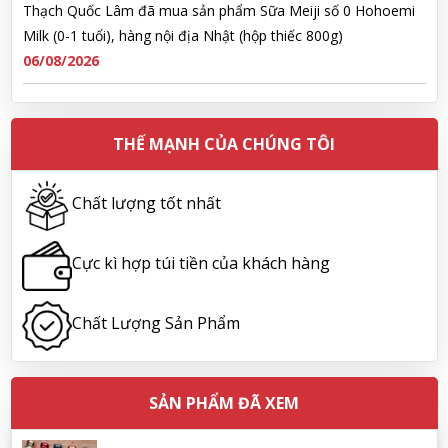
06/08/2026
Ngô Quốc Cường đã mua sản phẩm Sữa Meiji số 0 Hohoemi
Milk (0-1 tuổi), hàng nội địa Nhật (hộp thiếc 800g)
06/08/2026
THẾ MẠNH CỦA CHÚNG TÔI
Lê Công Hoàng Huy đã mua sản phẩm Viên uống tiền đình bổ
Chất lượng tốt nhất
não Noguchi Ekisu 200 Viên
06/08/2026
Cực kì hợp túi tiền của khách hàng
Hoàng Nhật Nam đã mua sản phẩm Sữa tắm Pigeon Baby
Soap dạng túi 400ml Nhật Bản
Chất Lượng Sản Phẩm
06/08/2026
Nguyễn Nhật Quang đã mua sản phẩm Sữa tắm Pigeon Baby
SẢN PHẨM ĐÃ XEM
Soap dạng túi 400ml Nhật Bản
06/08/2026