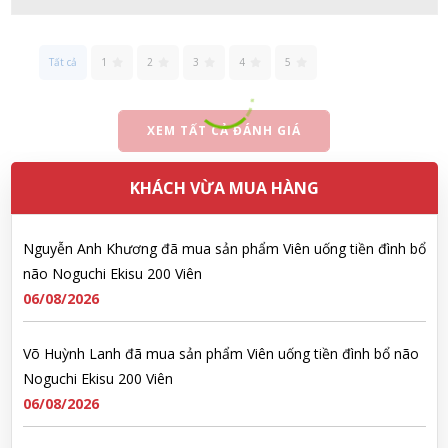
Nhật Bản lọ 5ml cho trẻ Sơ Sinh
06/08/2026
Tất cả
1
2
3
4
5
Nguyễn Văn Cảnh đã mua sản phẩm Sữa Meiji số 0 Hohoemi
Milk (0-1 tuổi), hàng nội địa Nhật (hộp thiếc 800g)
XEM TẤT CẢ ĐÁNH GIÁ
06/08/2026
KHÁCH VỪA MUA HÀNG
Nguyễn Anh Khương đã mua sản phẩm Viên uống tiền đình bổ
não Noguchi Ekisu 200 Viên
06/08/2026
Võ Huỳnh Lanh đã mua sản phẩm Viên uống tiền đình bổ não
Noguchi Ekisu 200 Viên
06/08/2026
Thạch Quốc Lâm đã mua sản phẩm Sữa Meiji số 0 Hohoemi
Milk (0-1 tuổi), hàng nội địa Nhật (hộp thiếc 800g)