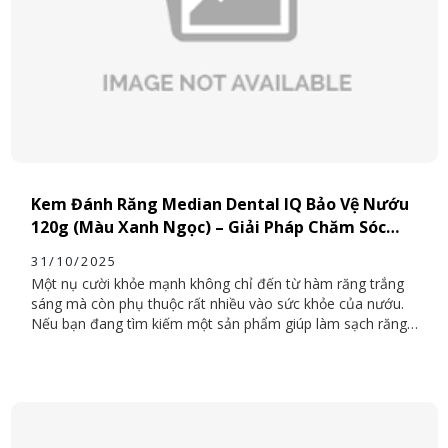
Kem Đánh Răng Median Dental IQ Bảo Vệ Nướu
120g (Màu Xanh Ngọc) – Giải Pháp Chăm Sóc
Răng Nướu Toàn Diện
31/10/2025
Một nụ cười khỏe mạnh không chỉ đến từ hàm răng trắng
sáng mà còn phụ thuộc rất nhiều vào sức khỏe của nướu.
Nếu bạn đang tìm kiếm một sản phẩm giúp làm sạch răng,
bảo vệ nướu và ngăn ngừa viêm, thì Kem đánh răng
Median Dental IQ Bảo Vệ Nướu 120g (màu xanh ngọc)
chính là lựa chọn hoàn hảo. Đây là dòng sản phẩm cao cấp
đến từ Hàn Quốc, được nghiên cứu đặc biệt để chăm sóc
răng nướu nhạy cảm, phù hợp sử dụng hằng ngày cho mọi
lứa tuổi.