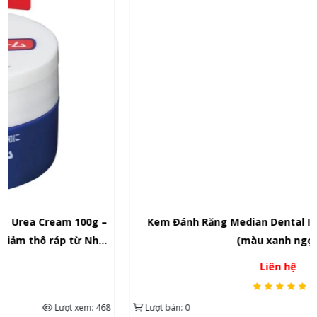
Kem Đánh Răng Median Dental IQ Bảo Vệ Nướu 120g
(màu xanh ngọc)
Liên hệ
Lượt bán: 0
Lượt xem: 181