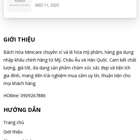
WED 11, 2025
Dầu Xả Tsubaki Premium Ex 450ml – Giải
pháp phục hồi tóc hư tổn chuyên sâu
WED 11, 2025
GIỚI THIỆU
Bách Hóa Minicare chuyên sỉ và lẻ hóa mỹ phẩm, hàng gia dụng
Pocari Sweat H/5 Gói – Giải pháp bù nước
và điện giải hiệu quả
nhập khẩu chính hãng từ Mỹ, Châu Âu và Hàn Quốc. Cam kết chất
lượng, giá tốt, đa dạng sản phẩm chăm sóc sắc đẹp và tiện ích
WED 11, 2025
gia đình, mang đến trải nghiệm mua sắm uy tín, thuận tiện cho
mọi khách hàng.
Nước Cốt Hầm Xương Nhật Bản 1KG –
Nguyên liệu hoàn hảo cho món ngon
HOtline: 0909267886
WED 11, 2025
HƯỚNG DẪN
Kem đánh răng muối Sunstar 170g Nhật
Bản - Bảo vệ nướu
Trang chủ
WED 11, 2025
Giới thiệu