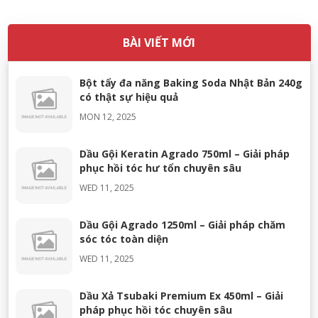
phù hợp cho cả giặt tay và giặt máy. Dnee mang đến ba lựa
chọn phổ biến gồm màu xanh, tím và hồng, mỗi loại mang
một mùi hương và công dụng khác nhau, đáp ứng đa dạng
BÀI VIẾT MỚI
nhu cầu người dùng.
Bột tẩy đa năng Baking Soda Nhật Bản 240g
có thật sự hiệu quả
MON 12, 2025
Dầu Gội Keratin Agrado 750ml – Giải pháp
phục hồi tóc hư tổn chuyên sâu
WED 11, 2025
Dầu Gội Agrado 1250ml – Giải pháp chăm
sóc tóc toàn diện
WED 11, 2025
Dầu Xả Tsubaki Premium Ex 450ml – Giải
pháp phục hồi tóc chuyên sâu