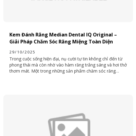
Kem Đánh Răng Median Dental IQ Original –
Giải Pháp Chăm Sóc Răng Miệng Toàn Diện
29/10/2025
Trong cuộc sống hiện đại, nụ cười tự tin không chỉ đến từ
phong thái mà còn nhờ vào hàm răng trắng sáng và hơi thở
thơm mát. Một trong những sản phẩm chăm sóc răng
miệng nổi bật được người tiêu dùng Việt yêu thích hiện nay
là Kem đánh răng Median Dental IQ Original – thương hiệu
nổi tiếng đến từ Hàn Quốc. Với công thức khoa học tiên
tiến, sản phẩm không chỉ giúp làm sạch răng hiệu quả mà
còn bảo vệ nướu, phòng ngừa sâu răng và mang lại cảm
giác sảng khoái mỗi ngày.