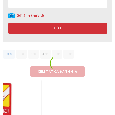
Gửi ảnh thực tế
GỬI
Tất cả
1
2
3
4
5
XEM TẤT CẢ ĐÁNH GIÁ