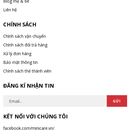
Blog mẹ & bé
Kem Đánh Răng Median Dental IQ Bảo Vệ
Liên hệ
Nướu 120g – Giải pháp chăm sóc nướu
hoàn hảo
WED 11, 2025
CHÍNH SÁCH
Kem Đánh Răng Aquafresh Triple
Chính sách vận chuyển
Protection 140g – Bảo vệ răng miệng toàn
Chính sách đổi trả hàng
diện
WED 11, 2025
Xử lý đơn hàng
Bảo mật thông tin
Chính sách thẻ thành viên
ĐĂNG KÍ NHẬN TIN
GỬI
KẾT NỐI VỚI CHÚNG TÔI
facebook.com/minicare.vn/