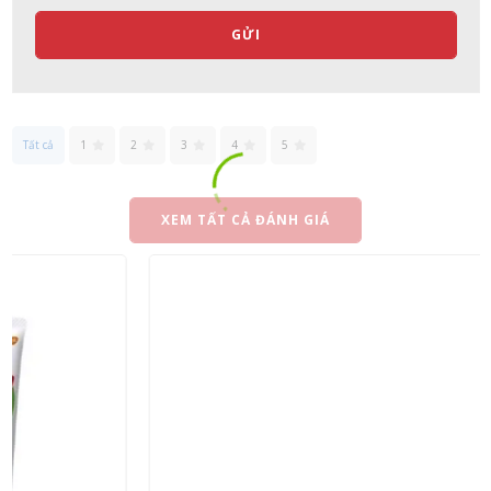
GỬI
Tất cả
1
2
3
4
5
XEM TẤT CẢ ĐÁNH GIÁ