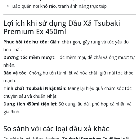
Bảo quản nơi khô ráo, tránh ánh nắng trực tiếp.
Lợi ích khi sử dụng Dầu Xả Tsubaki
Premium Ex 450ml
Phục hồi tóc hư tổn:
Giảm chẻ ngọn, gãy rụng và tóc yếu do
hóa chất.
Dưỡng tóc mềm mượt:
Tóc mềm mại, dễ chải và óng mượt tự
nhiên.
Bảo vệ tóc:
Chống hư tổn từ nhiệt và hóa chất, giữ mái tóc khỏe
mạnh.
Tinh chất Tsubaki Nhật Bản:
Mang lại hiệu quả chăm sóc tóc
chuyên sâu và chuẩn Nhật.
Dung tích 450ml tiện lợi:
Sử dụng lâu dài, phù hợp cá nhân và
gia đình.
So sánh với các loại dầu xả khác
So với dầu xả thông thường,
Tsubaki Premium Ex 450ml
nổi