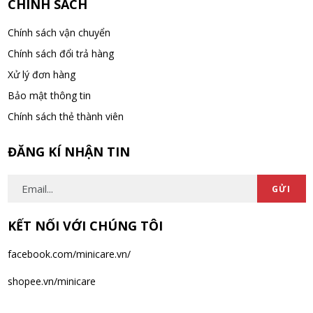
CHÍNH SÁCH
Kem Đánh Răng Aquafresh Triple
Chính sách vận chuyển
Protection 140g – Bảo vệ răng miệng toàn
Chính sách đổi trả hàng
diện
WED 11, 2025
Xử lý đơn hàng
Bảo mật thông tin
Chính sách thẻ thành viên
ĐĂNG KÍ NHẬN TIN
GỬI
KẾT NỐI VỚI CHÚNG TÔI
facebook.com/minicare.vn/
shopee.vn/minicare