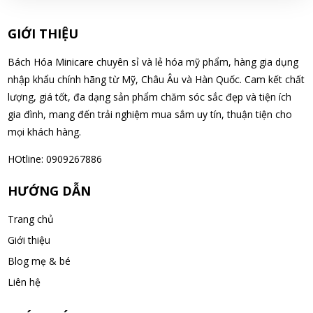
pháp phục hồi tóc hư tổn chuyên sâu
WED 11, 2025
GIỚI THIỆU
Bách Hóa Minicare chuyên sỉ và lẻ hóa mỹ phẩm, hàng gia dụng
Pocari Sweat H/5 Gói – Giải pháp bù nước
và điện giải hiệu quả
nhập khẩu chính hãng từ Mỹ, Châu Âu và Hàn Quốc. Cam kết chất
lượng, giá tốt, đa dạng sản phẩm chăm sóc sắc đẹp và tiện ích
WED 11, 2025
gia đình, mang đến trải nghiệm mua sắm uy tín, thuận tiện cho
mọi khách hàng.
Nước Cốt Hầm Xương Nhật Bản 1KG –
Nguyên liệu hoàn hảo cho món ngon
HOtline: 0909267886
WED 11, 2025
HƯỚNG DẪN
Kem đánh răng muối Sunstar 170g Nhật
Bản - Bảo vệ nướu
Trang chủ
WED 11, 2025
Giới thiệu
Blog mẹ & bé
Kem Đánh Răng Median Dental IQ Bảo Vệ
Liên hệ
Nướu 120g – Giải pháp chăm sóc nướu
hoàn hảo
WED 11, 2025