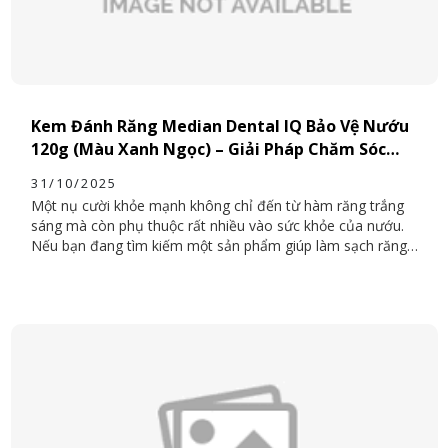
Kem Đánh Răng Median Dental IQ Bảo Vệ Nướu
120g (Màu Xanh Ngọc) – Giải Pháp Chăm Sóc
Răng Nướu Toàn Diện
31/10/2025
Một nụ cười khỏe mạnh không chỉ đến từ hàm răng trắng
sáng mà còn phụ thuộc rất nhiều vào sức khỏe của nướu.
Nếu bạn đang tìm kiếm một sản phẩm giúp làm sạch răng,
bảo vệ nướu và ngăn ngừa viêm, thì Kem đánh răng
Median Dental IQ Bảo Vệ Nướu 120g (màu xanh ngọc)
chính là lựa chọn hoàn hảo. Đây là dòng sản phẩm cao cấp
đến từ Hàn Quốc, được nghiên cứu đặc biệt để chăm sóc
răng nướu nhạy cảm, phù hợp sử dụng hằng ngày cho mọi
lứa tuổi.