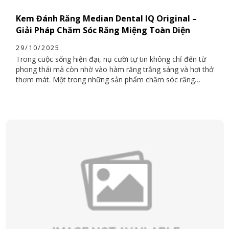
Kem Đánh Răng Median Dental IQ Original –
Giải Pháp Chăm Sóc Răng Miệng Toàn Diện
29/10/2025
Trong cuộc sống hiện đại, nụ cười tự tin không chỉ đến từ
phong thái mà còn nhờ vào hàm răng trắng sáng và hơi thở
thơm mát. Một trong những sản phẩm chăm sóc răng
miệng nổi bật được người tiêu dùng Việt yêu thích hiện nay
là Kem đánh răng Median Dental IQ Original – thương hiệu
nổi tiếng đến từ Hàn Quốc. Với công thức khoa học tiên
tiến, sản phẩm không chỉ giúp làm sạch răng hiệu quả mà
còn bảo vệ nướu, phòng ngừa sâu răng và mang lại cảm
giác sảng khoái mỗi ngày.