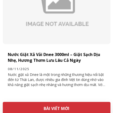
Nước Giặt Xả Vải Dnee 3000ml – Giặt Sạch Dịu
Nhẹ, Hương Thơm Lưu Lâu Cả Ngày
08/11/2025
Nước giặt xả Dnee là một trong những thương hiệu nổi bật
đến từ Thái Lan, được nhiều gia đình Việt tin dùng nhờ vào
khả năng giặt sạch nhẹ nhàng và hương thơm dịu mát. Với
dung tích lớn 3000ml, sản phẩm vừa tiết kiệm chi phí, vừa
phù hợp cho cả giặt tay và giặt máy. Dnee mang đến ba lựa
chọn phổ biến gồm màu xanh, tím và hồng, mỗi loại mang
một mùi hương và công dụng khác nhau, đáp ứng đa dạng
BÀI VIẾT MỚI
nhu cầu người dùng.