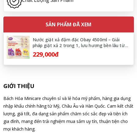
Chất Lượng Sản Phẩm
Nguyễn Nhật Quang đã mua sản phẩm Sữa tắm Pigeon Baby
Soap dạng túi 400ml Nhật Bản
SẢN PHẨM ĐÃ XEM
08/08/2026
Nước giặt xả đậm đặc Obay 4500ml – Giải
Võ Thị Thanh Tươi đã mua sản phẩm Men Vi Sinh BioGaia
pháp giặt xả 2 trong 1, lưu hương bền lâu từ
Nhật Bản lọ 5ml cho trẻ Sơ Sinh
Thái Lan
229,000đ
08/08/2026
Đặng Hòa Khánh Yên đã mua sản phẩm Men Vi Sinh BioGaia
Nhật Bản lọ 5ml cho trẻ Sơ Sinh
GIỚI THIỆU
08/08/2026
Bách Hóa Minicare chuyên sỉ và lẻ hóa mỹ phẩm, hàng gia dụng
nhập khẩu chính hãng từ Mỹ, Châu Âu và Hàn Quốc. Cam kết chất
Nguyễn Văn Cảnh đã mua sản phẩm Sữa Meiji số 0 Hohoemi
lượng, giá tốt, đa dạng sản phẩm chăm sóc sắc đẹp và tiện ích
Milk (0-1 tuổi), hàng nội địa Nhật (hộp thiếc 800g)
gia đình, mang đến trải nghiệm mua sắm uy tín, thuận tiện cho
08/08/2026
mọi khách hàng.