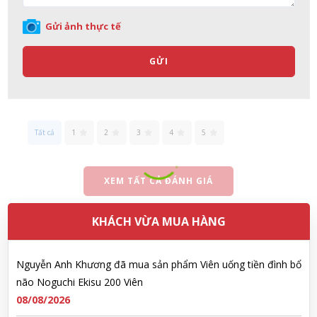
Nhật Bản lọ 5ml cho trẻ Sơ Sinh
08/08/2026
Gửi ảnh thực tế
GỬI
Đặng Hòa Khánh Yên đã mua sản phẩm Men Vi Sinh BioGaia
Nhật Bản lọ 5ml cho trẻ Sơ Sinh
08/08/2026
Tất cả
1
2
3
4
5
Nguyễn Văn Cảnh đã mua sản phẩm Sữa Meiji số 0 Hohoemi
Milk (0-1 tuổi), hàng nội địa Nhật (hộp thiếc 800g)
08/08/2026
XEM TẤT CẢ ĐÁNH GIÁ
Nguyễn Anh Khương đã mua sản phẩm Viên uống tiền đình bổ
KHÁCH VỪA MUA HÀNG
não Noguchi Ekisu 200 Viên
08/08/2026
Võ Huỳnh Lanh đã mua sản phẩm Viên uống tiền đình bổ não
Noguchi Ekisu 200 Viên