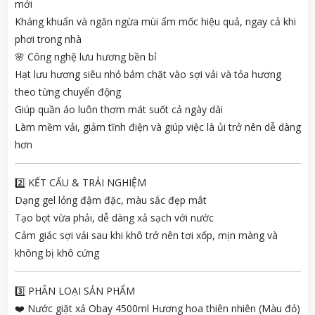
mới
Kháng khuẩn và ngăn ngừa mùi ẩm mốc hiệu quả, ngay cả khi
phơi trong nhà
🌸 Công nghệ lưu hương bền bỉ
Hạt lưu hương siêu nhỏ bám chặt vào sợi vải và tỏa hương
theo từng chuyển động
Giúp quần áo luôn thơm mát suốt cả ngày dài
Làm mềm vải, giảm tĩnh điện và giúp việc là ủi trở nên dễ dàng
hơn
2️⃣ KẾT CẤU & TRẢI NGHIỆM
Dạng gel lỏng đậm đặc, màu sắc đẹp mắt
Tạo bọt vừa phải, dễ dàng xả sạch với nước
Cảm giác sợi vải sau khi khô trở nên tơi xốp, mịn màng và
không bị khô cứng
3️⃣ PHÂN LOẠI SẢN PHẨM
❤️ Nước giặt xả Obay 4500ml Hương hoa thiên nhiên (Màu đỏ)