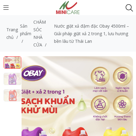
CHĂM
Sản
Nước giặt xả đậm đặc Obay 4500ml –
Trang
SÓC
phẩm
Giải pháp giặt xả 2 trong 1, lưu hương
chủ
/
NHÀ
/
bền lâu từ Thái Lan
CỬA
/