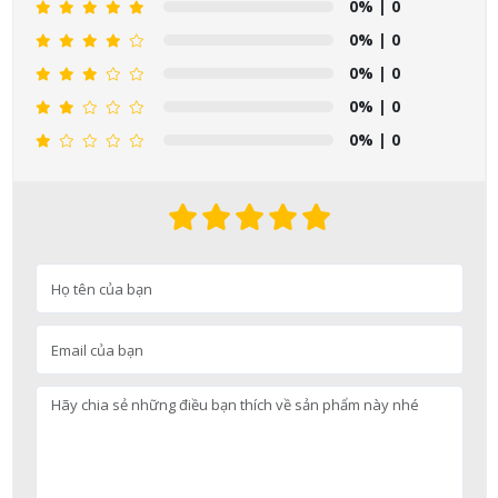
0%
| 0
0%
| 0
0%
| 0
0%
| 0
0%
| 0
Nguyễn Nhật Quang đã mua sản phẩm Sữa tắm Pigeon Baby
Soap dạng túi 400ml Nhật Bản
08/08/2026
Võ Thị Thanh Tươi đã mua sản phẩm Men Vi Sinh BioGaia