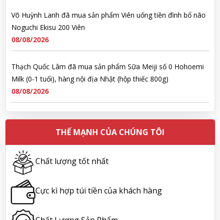
08/08/2026
Thạch Quốc Lâm đã mua sản phẩm Sữa Meiji số 0 Hohoemi
Milk (0-1 tuổi), hàng nội địa Nhật (hộp thiếc 800g)
08/08/2026
Ngô Quốc Cường đã mua sản phẩm Sữa Meiji số 0 Hohoemi
Milk (0-1 tuổi), hàng nội địa Nhật (hộp thiếc 800g)
08/08/2026
THẾ MẠNH CỦA CHÚNG TÔI
Lê Công Hoàng Huy đã mua sản phẩm Viên uống tiền đình bổ
não Noguchi Ekisu 200 Viên
08/08/2026
Chất lượng tốt nhất
Hoàng Nhật Nam đã mua sản phẩm Sữa tắm Pigeon Baby
Cực kì hợp túi tiền của khách hàng
Soap dạng túi 400ml Nhật Bản
08/08/2026